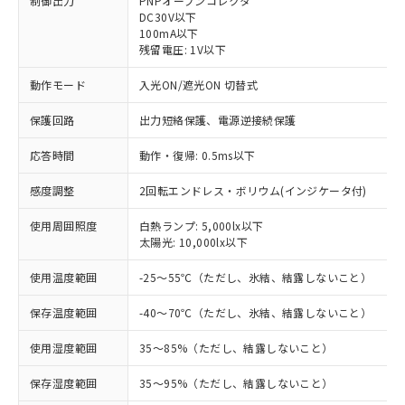
制御出力
PNPオープンコレクタ
DC30V以下
100mA以下
残留電圧: 1V以下
動作モード
入光ON/遮光ON 切替式
保護回路
出力短絡保護、電源逆接続保護
応答時間
動作・復帰: 0.5ms以下
感度調整
2回転エンドレス・ボリウム(インジケータ付)
使用周囲照度
白熱ランプ: 5,000lx以下
太陽光: 10,000lx以下
※1 対応状況
使用温度範囲
-25～55℃（ただし、氷結、結露しないこと）
対応済み：EU RoHS指令（10物質）の
保存温度範囲
-40～70℃（ただし、氷結、結露しないこと）
非含有に対応した製品が提供可能な商品で
使用湿度範囲
35～85%（ただし、結露しないこと）
す。
対応予定：EU RoHS指令（10物質）の非含
ご利用条件
保存湿度範囲
35～95%（ただし、結露しないこと）
有に対応した製品に切り替える予定のある