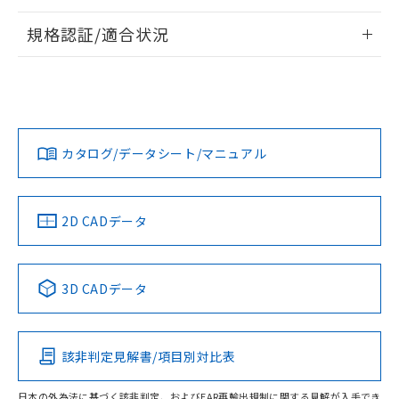
物質の対応では、対応完了までの期間は出
情報更新：2026/7/29
荷製品に未対応品が混在することから備考
規格認証/適合状況
欄に対応日を記載しておりました。
ログイン/会員登録
EU RoHS
注意事項・凡例
既に当社にて対応品への在庫切替を完了
UL認証
CSA認証
CEマーキング
していることから、特段のことがない限
り、2022年1月12日より割愛しておりま
No
No
Yes
対応状況
対応予定月
※1
※2
す。
ダウンロードデータをご利用いただく前に、以下を必ずお読
みください。
カタログ/データシート/マニュアル
対応済み
ソフトウェアの使用条件
LR型式承認
DNV型式承認
BV型式承認
KR型式承
検出物体の大きさ-距離特性
（イギリス
（ノルウェー
（フランス
（韓国
船舶規格）
船舶規格）
船舶規格）
船舶規格
中国 RoHS
注意事項・凡例
2D CADデータ
No
No
No
No
中国 RoHS表
※1 ※2
3D CADデータ
この製品の規格認証/適合状況ページへ
Pb
Hg
Cd
Cr(VI)
その他の認証はこちらのページからご検索ください
該非判定見解書/項目別対比表
X
O
O
O
日本の外為法に基づく該非判定、およびEAR再輸出規制に関する見解が入手でき