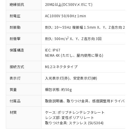
商品です。
絶縁抵抗
20MΩ以上(DC500Vメガにて)
対応予定なし：EU RoHS指令（10物質）の
以下の条件をお読みいただき、同意のうえ
非含有に非対応の商品で、対応品を出す予
耐電圧
AC1000V 50/60Hz 1min
ご利用ください。
定はありません。
調査・確認中：EU RoHS指令（10物質）の
耐振動
耐久: 10～55Hz 複振幅 1.5mm X、Y、Z各方向 2h
本サービスは、当社制御機器事業取扱
※1 中国RoHS○×表
非含有の対応状況を調査中または確認中の
商品の当社在庫状況および標準価格
商品です。
2
耐衝撃
耐久: 500m/s
X、Y、Z各方向 3回
(税抜)を提供させていただくもので
「○」：最大均質材料含有率が中国RoHSの
非該当品：ライセンス料など無形物で、有
す。
基準値以下であることを示します。
害物質有無と関係のない商品です。
保護構造
IEC: IP67
当社制御機器事業取扱商品の中には、
「×」：最大均質材料含有率が中国RoHSの
NEMA 4X (ただし、屋内使用に限る)
仕入先様の事情により、非含有部品として
本サービスの対象外となる商品もある
基準値を超えていることを示します。
いたものが、含有品と判明した場合などや
当社は、これら貴社製品のうち、外国
ことをご了承ください。
接続方式
M12コネクタタイプ
「－」：未確認です。当社販売部門へお問
むを得ず変更することがあります。
為替および外国貿易法に定める商品
在庫状況および標準価格照会結果は、
い合わせください。
（以下｢規制貨物等」という）を輸出
記載している更新日時点での社内デー
表示灯
入光表示灯(赤)、安定表示灯(緑)
*EU RoHS指令（10物質）：
または国外への提供する場合は、日本
記
タに基づき作成されるものであり、閲
説明
鉛(Pb) 1000ppm以下、 水銀(Hg) 1000ppm以下、 カド
*中国RoHS10物質の基準値 (GB/T26572)：
国政府の輸出許可(または役務取引許
号
覧された時点での実際の在庫および標
ミウム(Cd) 100ppm以下、
質量
梱包状態: 約50g
Pb(鉛) :1000ppm、 Hg(水銀) : 1000ppm、 Cd(カドミウ
可)を取得するなどの必要な手続きを
六価クロム(Cr(Ⅵ)) 1000ppm以下、ポリ臭化ビフェニル
ム) : 100ppm、
準価格とは異なる場合があることをご
類(PBB) 1000ppm以下、ポリ臭化ジフェニルエーテル類
Cr(Ⅵ)(六価クロム) : 1000ppm、 PBBs(ポリ臭化ビフェ
とります。
付属品
取扱説明書、取りつけ金具、感度調整用ドライバ、
了承ください。
(PBDE) 1000ppm以下、フタル酸ビス(2-エチルヘキシ
○
一定数以上の在庫あり
ニル類) : 1000ppm、 PBDEs(ポリ臭化ジフェニルエーテ
当社は規制貨物を破棄する場合は、完
ル) (DEHP)(別名：DOP) 1000ppm以下、フタル酸ブチ
正式な納期状況および標準価格はお客
ル類) : 1000ppm、
ルベンジル（BBP） 1000ppm以下、フタル酸ジブチル
全に破砕するなど、違法に輸出されな
DBP(フタル酸ジブチル) : 1000ppm、 DIBP(フタル酸ジ
材質
ケース: ポリブチレンテレフタレート
様のお取引先、またはお客様担当のオ
（DBP） 1000ppm以下、フタル酸ジイソブチル
イソブチル) : 1000ppm、 BBP(フタル酸ブチルベンジ
△
一定数には満たないが在庫あり
レンズ部: 変性ポリアリレート
いよう必要な手段を講じます。
ムロン制御機器販売店・当社販売員に
(DIBP) 1000ppm以下
ル) : 1000ppm、
取りつけ金具: ステンレス (SUS304)
当社は貴社製品を、核兵器、ミサイ
但し、RoHS指令で産業用監視および制御機器に対する
DEHP(フタル酸ビス(2-エチルヘキシル)) : 1000ppm
ご相談ください。
適用除外項目は除く。
ル、化学兵器、生物兵器またはその他