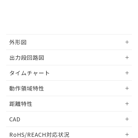
－
在庫なし(最新の在庫状況につ
オムロン制御機器販売店や当社販売拠
フタル酸エステル類の４物質については閾値を超える意
武器並びにこれらの製造装置等に一切
いては、お客様のお取引先、ま
図的な使用がないことを確認しています。
点は「
販売ネットワーク
」をご確認
※2 環境保護使用期限
使用いたしません。
たはお客様担当のオムロン制御
ください。
当社は、貴社製品を第三者に販売する
機器販売店・当社販売員にご確
在庫状況および標準価格結果を当社の
※2 対応予定月
「ｅ」：有害物質（10物質）のすべてが基
場合は、上記1、2および3の内容を当
認ください)
事前の承諾なく第三者に漏洩または開
準値以下であることを示します。
該第三者に通知します。また当社は、
示しないようお願いします。
部品在庫の切り替え状況などにより、予定
「10」：通常の使用状況下において有害物
販売先および販売に係わる関係者が違
マイパーツ機能（部品リスト作成サー
外形図
空
受注生産機種、また在庫状況の
月が前後することがあります。
質が外部に漏えいし、環境に深刻な影響を
法に輸出するおそれがある場合は、取
ビス）をご利用いただくには、I-Web
白
情報を公開していない機種
及ぼさない年数を意味します。
り引きをいたしません。
情報更新：2025/11/10
メンバーズにご登録されている必要が
出力段回路図
「－」：未確認です。当社販売部門へお問
あります。
い合わせください。
お客様が当ウェブサイト上で当社にご
情報更新：2025/11/10
※3 非含有証明書ダウンロード
タイムチャート
登録された部品リストについて、当社
および当社の共同利用者が、当社の製
下記の非含有証明書をダウンロードするこ
情報更新：2025/11/10
品・サービスに関するお客様との取
動作領域特性
とができます。
合意する
キャンセル
引・商談に必要な範囲で利用すること
をご了承ください。
情報更新：2025/11/10
EU RoHS指令（10物質）の非含有証明書
距離特性
※当社の共同利用者とは、
"個人情報
51物質の非含有証明書（当社基準）
の共同利用に関して"
の「1.共同利
情報更新：2025/11/10
※本証明書は発行日時点で非含有を証明す
用者の範囲」に記載されている法人を
CAD
るもので、過去に遡って非含有を証明する
指します。
ものではありません。
受光出力-距離特性
ログイン/会員登録いただくと、CADデータをダウンロー
RoHS/REACH対応状況
また、RoHS指令のフタル酸エステル類４
ドすることができます。