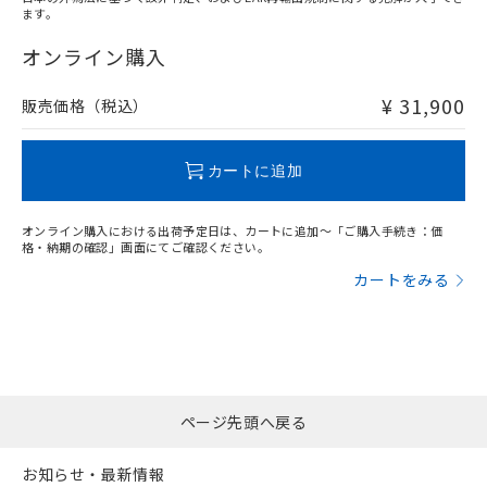
ます。
"対応済み"や非含有の記載がされた商品であっても、流通
在庫等で未対応品が混在する可能性があります。
オンライン購入
非含有品が必要な際は、弊社営業部門もしくは販売店へお
問い合わせください。
¥ 31,900
販売価格（税込）
この製品のRoHS/REACH対応状況ページへ
カートに追加
オンライン購入における出荷予定日は、カートに追加～「ご購入手続き：価
格・納期の確認」画面にてご確認ください。
カートをみる
ページ先頭へ戻る
お知らせ・最新情報