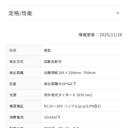
定格/性能
情報更新：2025/11/10
形状
角型
検出方式
拡散反射形
検出距離
白画用紙200×200mm: 700mm
応差
検出距離の20%以下
光源
赤外発光ダイオード (850 nm)
電源電圧
DC10～30V リップル(p-p)10%含む
消費電流
35mA以下