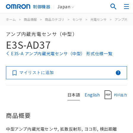
制御機器
Japan
ホーム
>
商品情報
>
商品カテゴリ
>
センサ
>
光電センサ
>
アンプ内蔵
アンプ内蔵光電センサ（中型）
E3S-AD37
E3S-A アンプ内蔵光電センサ（中型） 形式仕様一覧
マイリストに追加
日本語
English
PDF出力
商品概要
中型アンプ内蔵光電センサ, 拡散反射形, ヨコ形, 検出距離