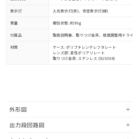
とります。
了承ください。
(PBDE) 1000ppm以下、フタル酸ビス(2-エチルヘキシ
○
一定数以上の在庫あり
ニル類) : 1000ppm、 PBDEs(ポリ臭化ジフェニルエーテ
当社は規制貨物を破棄する場合は、完
ル) (DEHP)(別名：DOP) 1000ppm以下、フタル酸ブチ
正式な納期状況および標準価格はお客
ル類) : 1000ppm、
表示灯
入光表示灯(赤)、安定表示灯(緑)
ルベンジル（BBP） 1000ppm以下、フタル酸ジブチル
全に破砕するなど、違法に輸出されな
DBP(フタル酸ジブチル) : 1000ppm、 DIBP(フタル酸ジ
様のお取引先、またはお客様担当のオ
（DBP） 1000ppm以下、フタル酸ジイソブチル
イソブチル) : 1000ppm、 BBP(フタル酸ブチルベンジ
△
一定数には満たないが在庫あり
いよう必要な手段を講じます。
ムロン制御機器販売店・当社販売員に
(DIBP) 1000ppm以下
ル) : 1000ppm、
質量
梱包状態: 約90g
当社は貴社製品を、核兵器、ミサイ
但し、RoHS指令で産業用監視および制御機器に対する
DEHP(フタル酸ビス(2-エチルヘキシル)) : 1000ppm
ご相談ください。
適用除外項目は除く。
ル、化学兵器、生物兵器またはその他
－
在庫なし(最新の在庫状況につ
オムロン制御機器販売店や当社販売拠
付属品
取扱説明書、取りつけ金具、感度調整用ドライバ
フタル酸エステル類の４物質については閾値を超える意
武器並びにこれらの製造装置等に一切
いては、お客様のお取引先、ま
図的な使用がないことを確認しています。
点は「
販売ネットワーク
」をご確認
※2 環境保護使用期限
使用いたしません。
たはお客様担当のオムロン制御
材質
ケース: ポリブチレンテレフタレート
ください。
当社は、貴社製品を第三者に販売する
レンズ部: 変性ポリアリレート
機器販売店・当社販売員にご確
在庫状況および標準価格結果を当社の
※2 対応予定月
「ｅ」：有害物質（10物質）のすべてが基
取りつけ金具: ステンレス (SUS304)
場合は、上記1、2および3の内容を当
認ください)
事前の承諾なく第三者に漏洩または開
準値以下であることを示します。
該第三者に通知します。また当社は、
示しないようお願いします。
部品在庫の切り替え状況などにより、予定
「10」：通常の使用状況下において有害物
販売先および販売に係わる関係者が違
マイパーツ機能（部品リスト作成サー
空
受注生産機種、また在庫状況の
月が前後することがあります。
質が外部に漏えいし、環境に深刻な影響を
法に輸出するおそれがある場合は、取
ビス）をご利用いただくには、I-Web
白
情報を公開していない機種
及ぼさない年数を意味します。
り引きをいたしません。
メンバーズにご登録されている必要が
「－」：未確認です。当社販売部門へお問
あります。
い合わせください。
お客様が当ウェブサイト上で当社にご
※3 非含有証明書ダウンロード
登録された部品リストについて、当社
外形図
および当社の共同利用者が、当社の製
下記の非含有証明書をダウンロードするこ
品・サービスに関するお客様との取
情報更新：2025/11/10
とができます。
出力段回路図
合意する
キャンセル
引・商談に必要な範囲で利用すること
をご了承ください。
情報更新：2025/11/10
EU RoHS指令（10物質）の非含有証明書