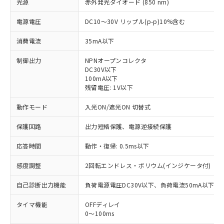
光源
赤外発光ダイオード (850 nm)
電源電圧
DC10～30V リップル(p-p)10%含む
消費電流
35mA以下
制御出力
NPNオープンコレクタ
DC30V以下
100mA以下
残留電圧: 1V以下
動作モード
入光ON/遮光ON 切替式
保護回路
出力短絡保護、電源逆接続保護
応答時間
動作・復帰: 0.5ms以下
感度調整
2回転エンドレス・ボリウム(インジケータ付)
自己診断出力機能
負荷電源電圧DC30V以下、負荷電流50mA以下(
※1 対応状況
タイマ機能
OFFディレイ
0～100ms