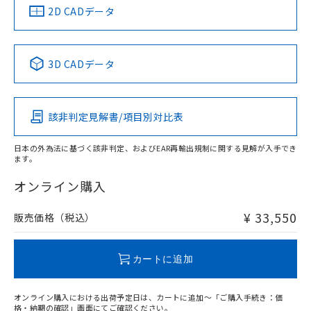
船舶規格）
船舶規格）
船舶規格）
船舶規格
中国 RoHS
注意事項・凡例
2D CADデータ
No
No
No
No
中国 RoHS表
※1 ※2
3D CADデータ
この製品の規格認証/適合状況ページへ
Pb
Hg
Cd
Cr(VI)
その他の認証はこちらのページからご検索ください
該非判定見解書/項目別対比表
X
O
O
O
日本の外為法に基づく該非判定、およびEAR再輸出規制に関する見解が入手でき
ます。
"対応済み"や非含有の記載がされた商品であっても、流通
在庫等で未対応品が混在する可能性があります。
オンライン購入
非含有品が必要な際は、弊社営業部門もしくは販売店へお
問い合わせください。
¥ 33,550
販売価格（税込）
この製品のRoHS/REACH対応状況ページへ
カートに追加
オンライン購入における出荷予定日は、カートに追加～「ご購入手続き：価
格・納期の確認」画面にてご確認ください。