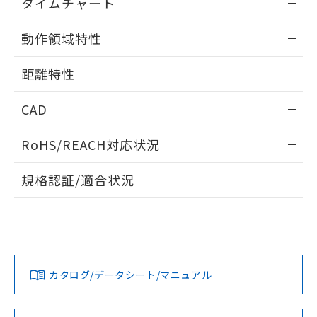
※当社の共同利用者とは、
"個人情報
タイムチャート
51物質の非含有証明書（当社基準）
の共同利用に関して"
の「1.共同利
※本証明書は発行日時点で非含有を証明す
情報更新：2025/11/10
用者の範囲」に記載されている法人を
動作領域特性
るもので、過去に遡って非含有を証明する
指します。
ものではありません。
情報更新：2025/11/10
また、RoHS指令のフタル酸エステル類４
距離特性
物質の対応では、対応完了までの期間は出
荷製品に未対応品が混在することから備考
情報更新：2025/11/10
CAD
欄に対応日を記載しておりました。
既に当社にて対応品への在庫切替を完了
受光出力-距離特性
ログイン/会員登録いただくと、CADデータをダウンロー
RoHS/REACH対応状況
していることから、特段のことがない限
ドすることができます。
り、2022年1月12日より割愛しておりま
情報更新：2026/7/29
す。
規格認証/適合状況
ログイン/会員登録
EU RoHS
注意事項・凡例
UL認証
CSA認証
CEマーキング
No
No
Yes
対応状況
対応予定月
※1
※2
ダウンロードデータをご利用いただく前に、以下を必ずお読
みください。
カタログ/データシート/マニュアル
対応済み
ソフトウェアの使用条件
LR型式承認
DNV型式承認
BV型式承認
KR型式承
検出物体の大きさ-距離特性
（イギリス
（ノルウェー
（フランス
（韓国