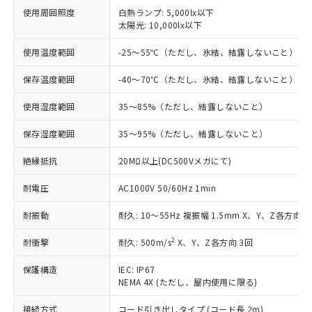
対応済み：EU RoHS指令（10物質）の
使用周囲照度
白熱ランプ: 5,000lx以下
非含有に対応した製品が提供可能な商品で
太陽光: 10,000lx以下
す。
対応予定：EU RoHS指令（10物質）の非含
使用温度範囲
-25～55℃（ただし、氷結、結露しないこと）
ご利用条件
有に対応した製品に切り替える予定のある
商品です。
保存温度範囲
-40～70℃（ただし、氷結、結露しないこと）
対応予定なし：EU RoHS指令（10物質）の
以下の条件をお読みいただき、同意のうえ
非含有に非対応の商品で、対応品を出す予
使用湿度範囲
35～85%（ただし、結露しないこと）
ご利用ください。
定はありません。
保存湿度範囲
35～95%（ただし、結露しないこと）
調査・確認中：EU RoHS指令（10物質）の
本サービスは、当社制御機器事業取扱
※1 中国RoHS○×表
非含有の対応状況を調査中または確認中の
商品の当社在庫状況および標準価格
絶縁抵抗
20MΩ以上(DC500Vメガにて)
商品です。
(税抜)を提供させていただくもので
「○」：最大均質材料含有率が中国RoHSの
非該当品：ライセンス料など無形物で、有
す。
耐電圧
AC1000V 50/60Hz 1min
基準値以下であることを示します。
害物質有無と関係のない商品です。
当社制御機器事業取扱商品の中には、
「×」：最大均質材料含有率が中国RoHSの
仕入先様の事情により、非含有部品として
本サービスの対象外となる商品もある
耐振動
耐久: 10～55Hz 複振幅 1.5mm X、Y、Z各方向 2
基準値を超えていることを示します。
いたものが、含有品と判明した場合などや
当社は、これら貴社製品のうち、外国
ことをご了承ください。
「－」：未確認です。当社販売部門へお問
むを得ず変更することがあります。
為替および外国貿易法に定める商品
2
耐衝撃
耐久: 500m/s
X、Y、Z各方向 3回
在庫状況および標準価格照会結果は、
い合わせください。
（以下｢規制貨物等」という）を輸出
記載している更新日時点での社内デー
*EU RoHS指令（10物質）：
または国外への提供する場合は、日本
保護構造
IEC: IP67
記
タに基づき作成されるものであり、閲
説明
鉛(Pb) 1000ppm以下、 水銀(Hg) 1000ppm以下、 カド
*中国RoHS10物質の基準値 (GB/T26572)：
NEMA 4X (ただし、屋内使用に限る)
国政府の輸出許可(または役務取引許
号
覧された時点での実際の在庫および標
ミウム(Cd) 100ppm以下、
Pb(鉛) :1000ppm、 Hg(水銀) : 1000ppm、 Cd(カドミウ
可)を取得するなどの必要な手続きを
六価クロム(Cr(Ⅵ)) 1000ppm以下、ポリ臭化ビフェニル
ム) : 100ppm、
準価格とは異なる場合があることをご
類(PBB) 1000ppm以下、ポリ臭化ジフェニルエーテル類
接続方式
コード引き出しタイプ (コード長 2m)
Cr(Ⅵ)(六価クロム) : 1000ppm、 PBBs(ポリ臭化ビフェ