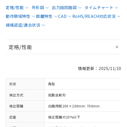
定格/性能
外形図
出力段回路図
タイムチャート
動作領域特性
距離特性
CAD
RoHS/REACH対応状況
規格認証/適合状況
定格/性能
情報更新：2025/11/10
形状
角型
検出方式
拡散反射形
検出距離
白画用紙200×200mm: 700mm
応差
検出距離の20%以下