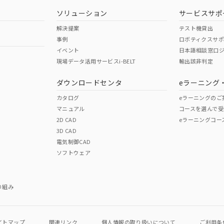
型式承認
NK型式承認
ABS型式承認
韓国
（日本
（アメリカ
ソリューション
サービスサポ
舶規格）
船舶規格）
船舶規格）
解決提案
テスト機貸出
事例
ロボティクスサ
No
No
イベント
日本語相談窓口
現場データ活用サービスi-BELT
輸出該非判定
I)
PBBs
PBDEs
DBP
ダウンロードセンタ
eラーニング
この製品の規格認証/適合
その他の認証はこちらのページからご
カタログ
eラーニングのご
マニュアル
コースを選んで受
O
O
O
2D CAD
eラーニングコー
3D CAD
電気制御CAD
在庫等で未対応品が混在する可能性があります。
ソフトウェア
問い合わせください。
この製品のRoHS/REACH対応
り組み
イトマップ
関連リンク
個人情報の
取り扱いについて
ご利用条