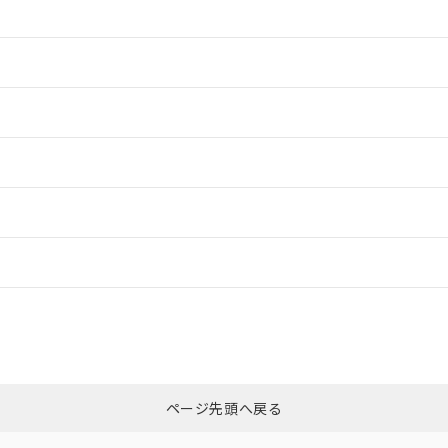
情報更新：2
情報更新：2
情報更新：2
ードすることができます。
情報更新：
ログイン/会員登録
CCC認証
電波法
みください。
N/A
N/A
非含有証明書
※3
ページ先頭へ戻る
ダウンロードはこちら