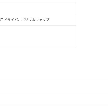
整用ドライバ、ボリウムキャップ
情報更新：2
情報更新：2