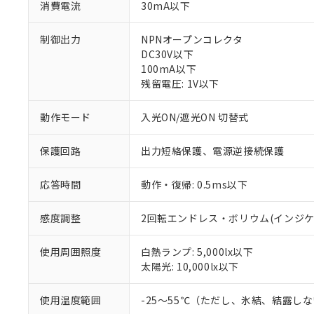
消費電流
30mA以下
制御出力
NPNオープンコレクタ
DC30V以下
100mA以下
残留電圧: 1V以下
動作モード
入光ON/遮光ON 切替式
※1 対応状況
保護回路
出力短絡保護、電源逆接続保護
対応済み：EU
対応予定：EU R
応答時間
動作・復帰: 0.5ms以下
対応予定なし：EU
調査・確認中：EU
ご利用条件
非該当品：ライセ
感度調整
2回転エンドレス・ボリウム(インジケ
※1 中国RoHS
仕入先様の事情に
があります。
以下の条件をお読
使用周囲照度
白熱ランプ: 5,000lx以下
「○」：最大均質
太陽光: 10,000lx以下
「×」：最大均質
本サービスは
当社は、これ
*EU RoHS指令（10物
「－」：未確認で
鉛(Pb) 1000ppm以下、
くものです。
う）を輸出ま
記
説明
六価クロム(Cr(Ⅵ)) 1
使用温度範囲
-25～55℃（ただし、氷結、結露し
当社制御機器
などの必要な
フタル酸ビス(2-エチルヘ
号
*中国RoHS10物質の基準値 