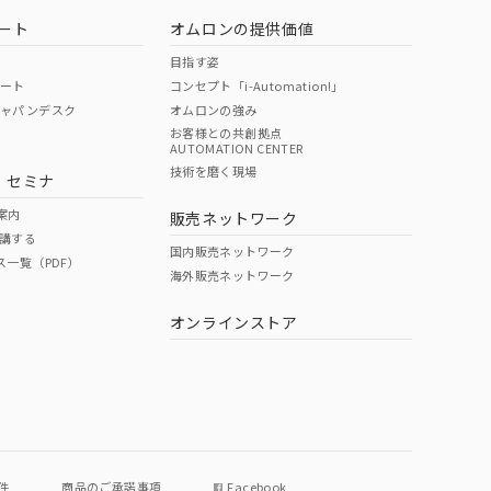
ート
オムロンの提供価値
目指す姿
ポート
コンセプト「i-Automation!」
ジャパンデスク
オムロンの強み
お客様との共創拠点
AUTOMATION CENTER
DIBP
BBP
DEHP
環境保護
技術を磨く現場
・セミナ
状況ページへ
使用期限
検索ください
案内
販売ネットワーク
講する
O
O
O
10
国内販売ネットワーク
ス一覧（PDF）
海外販売ネットワーク
オンラインストア
状況ページへ
件
商品のご承諾事項
Facebook