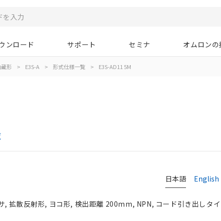
ウンロード
サポート
セミナ
オムロンの
内蔵形
>
E3S-A
>
形式仕様一覧
>
E3S-AD11 5M
覧
日本語
English
拡散反射形, ヨコ形, 検出距離 200mm, NPN, コード引き出しタイプ