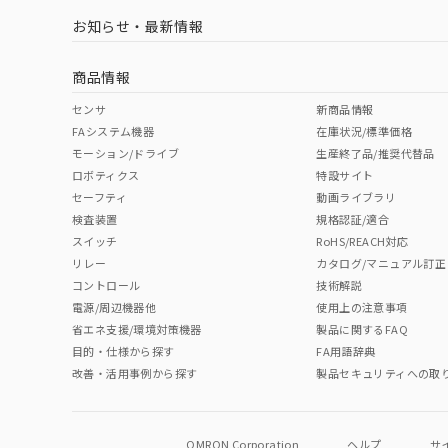
LR型式承認
DNV型式承認
BV型式承認
KR
（イギリス
（ノルウェー
（フランス
（
お知らせ・最新情報
中国 RoHS
注意事項・凡例
船舶規格）
船舶規格）
船舶規格）
船
商品情報
No
No
No
No
中国 RoHS表
※1 ※2
センサ
新商品情報
FAシステム機器
在庫状況/標準価格
検出物体の大きさ-距離特性
Pb
Hg
Cd
Cr(V
モーション/ドライブ
生産終了品/推奨代替品
ロボティクス
特設サイト
セーフティ
動画ライブラリ
検査装置
規格認証/適合
X
O
O
O
スイッチ
RoHS/REACH対応
リレー
カタログ/マニュアル訂正
コントロール
技術解説
"対応済み"や非含有の記載がされた商品であっても、流通
電源/周辺機器他
使用上の注意事項
非含有品が必要な際は、弊社営業部門もしくは販売店へお
省エネ支援/環境対策機器
製品に関するFAQ
目的・仕様から探す
FA用語辞典
改善・活用事例から探す
製品セキュリティへの取
OMRON Corporation
ヘルプ
サ