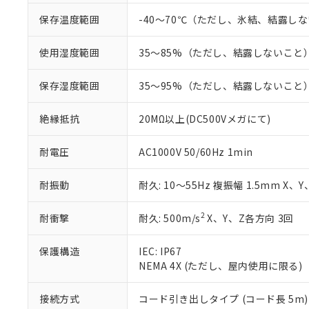
ル（DBP） 1000ppm
在庫状況およ
当社は規制貨
Pb(鉛) :1000ppm、 Hg
但し、RoHS指令で産
のであり、閲
ます。
保存温度範囲
-40～70℃（ただし、氷結、結露し
Cr(Ⅵ)(六価クロム) : 
フタル酸エステル類の４
○
一定数以
DBP(フタル酸ジブチル) :
い。
当社は貴社製
DEHP(フタル酸ビス(2-エ
正式な納期状
置等に一切使
使用湿度範囲
35～85%（ただし、結露しないこと
当社販売員に
※2 対応予定月
△
一定数に
当社は、貴社
オムロン制御
また当社は、
※2 環境保護使
保存湿度範囲
35～95%（ただし、結露しないこと
在庫状況およ
部品在庫の切り替
たしません。
－
在庫なし
す。
「ｅ」：有害物質
機器販売
絶縁抵抗
20MΩ以上(DC500Vメガにて)
マイパーツ機
「10」：通常の
ている必要が
味します。
空
受注生産
お客様が当ウ
※3 非含有証明
耐電圧
AC1000V 50/60Hz 1min
「－」：未確認で
白
が、当社の製
さい。
下記の非含有証明
耐振動
耐久: 10～55Hz 複振幅 1.5mm X、
※当社の共同
いる法人を指
EU RoHS指令（
2
耐衝撃
耐久: 500m/s
X、Y、Z各方向 3回
51物質の非含有証
※本証明書は発行
また、RoHS指
保護構造
IEC: IP67
混在することから
NEMA 4X (ただし、屋内使用に限る)
既に当社にて対応
り割愛しておりま
接続方式
コード引き出しタイプ (コード長 5m)