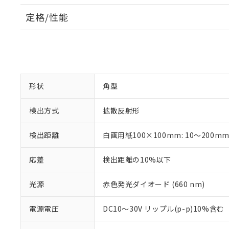
定格/性能
形状
角型
検出方式
拡散反射形
検出距離
白画用紙100×100mm: 10～200m
応差
検出距離の10%以下
光源
赤色発光ダイオード (660 nm)
電源電圧
DC10～30V リップル(p-p)10%含む