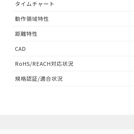
タイムチャート
動作領域特性
距離特性
CAD
受光出力-距離特性
ログイン/会員登録いただくと、CADデータをダウンロ
RoHS/REACH対応状況
規格認証/適合状況
EU RoHS
注意事項・凡例
UL認証
CSA認証
CEマーキング
ダウンロードデータをご利用いただく前に、以下を必ずお読
No
No
Yes
対応状況
対応予定月
※1
※2
ソフトウェアの使用条件
対応済み