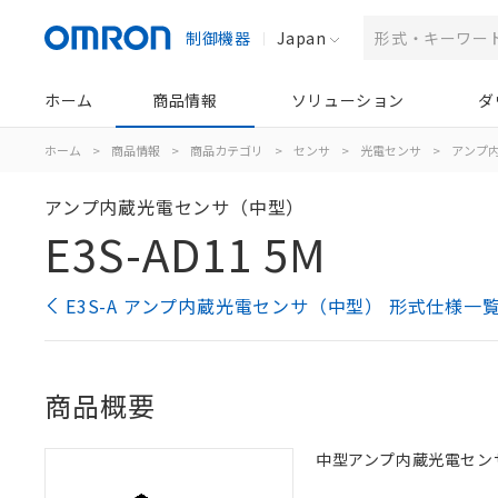
制御機器
Japan
ホーム
商品情報
ソリューション
ダ
ホーム
>
商品情報
>
商品カテゴリ
>
センサ
>
光電センサ
>
アンプ
アンプ内蔵光電センサ（中型）
E3S-AD11 5M
E3S-A アンプ内蔵光電センサ（中型） 形式仕様一
商品概要
中型アンプ内蔵光電センサ, 