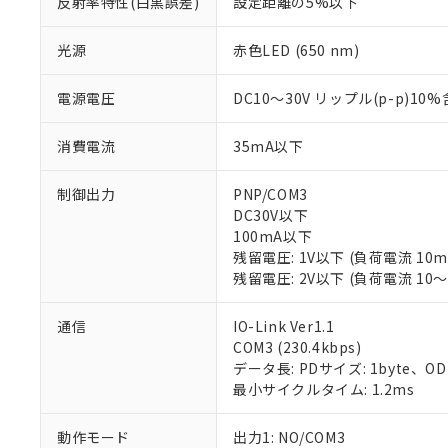
反射率特性(白黒誤差)
設定距離の5%以下
光源
赤色LED (650 nm)
電源電圧
DC10～30V リップル(p-p)10
消費電流
35mA以下
制御出力
PNP/COM3
DC30V以下
100mA以下
残留電圧: 1V以下 (負荷電流 10
残留電圧: 2V以下 (負荷電流 10～
通信
IO-Link Ver1.1
COM3 (230.4kbps)
データ長: PDサイズ: 1byte、ODサイズ
※1 対応状況
最小サイクルタイム: 1.2ms
対応済み：EU
動作モード
出力1: NO/COM3
対応予定：EU R