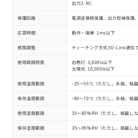
出力2: NC
対応予定なし：EU
調査・確認中：EU
ご利用条件
保護回路
電源逆接続保護、出力短絡保護
非該当品：ライセ
※1 中国RoHS
仕入先様の事情に
があります。
以下の条件をお読
応答時間
動作・復帰: 1ms以下
「○」：最大均質
「×」：最大均質
本サービスは
当社は、これ
*EU RoHS指令（10物
感度調整
ティーチング方式/IO-Link通信
「－」：未確認で
鉛(Pb) 1000ppm以下、
くものです。
う）を輸出ま
記
説明
六価クロム(Cr(Ⅵ)) 1
当社制御機器
などの必要な
フタル酸ビス(2-エチルヘ
号
*中国RoHS10物質の基準値 
使用周囲照度
白熱灯: 3,000lx以下
ル（DBP） 1000ppm
在庫状況およ
当社は規制貨
Pb(鉛) :1000ppm、 Hg
但し、RoHS指令で産
太陽光: 10,000lx以下
のであり、閲
ます。
Cr(Ⅵ)(六価クロム) : 
フタル酸エステル類の４
○
一定数以
DBP(フタル酸ジブチル) :
い。
当社は貴社製
DEHP(フタル酸ビス(2-エ
正式な納期状
置等に一切使
使用温度範囲
-25～55℃（ただし、氷結、結
当社販売員に
※2 対応予定月
△
一定数に
当社は、貴社
オムロン制御
また当社は、
※2 環境保護使
保存温度範囲
-40～70℃（ただし、氷結、結
在庫状況およ
部品在庫の切り替
たしません。
－
在庫なし
す。
「ｅ」：有害物質
機器販売
使用湿度範囲
35～85%RH（ただし、結露し
マイパーツ機
「10」：通常の
ている必要が
味します。
空
受注生産
保存湿度範囲
35～95%RH（ただし、結露し
お客様が当ウ
※3 非含有証明
「－」：未確認で
白
が、当社の製