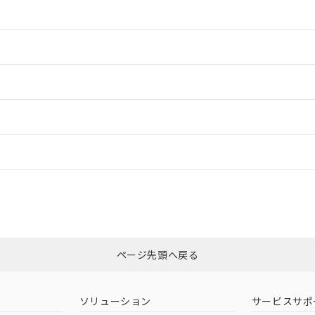
情報更新：2
情報更新：2
情報更新：2
ードすることができます。
情報更新：
ログイン/会員登録
CCC認証
電波法
みください。
N/A
N/A
非含有証明書
※3
ページ先頭へ戻る
ダウンロードはこちら
型式承認
NK型式承認
ABS型式承認
韓国
（日本
（アメリカ
ソリューション
サービスサポ
舶規格）
船舶規格）
船舶規格）