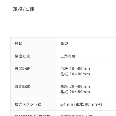
定格/性能
形状
角型
検出方式
三角測距
検出距離
白紙: 10～80mm
黒紙: 10～80mm
設定距離
白紙: 20～80mm
黒紙: 20～80mm
投光スポット径
φ4mm (距離: 80mm時)