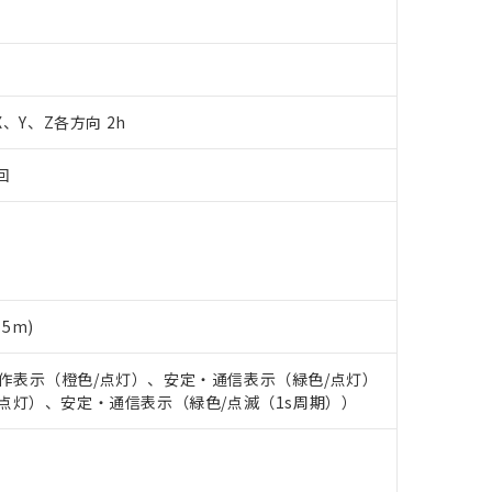
書をダウンロードすることができます。
利用者とは、
"個人情報の共同利用に関して"
の「1.共同利用者の
します。
10物質）の非含有証明書
明書（当社基準）
日時点で非含有を証明するもので、過去に遡って非含有を証明するも
 X、Y、Z各方向 2h
令のフタル酸エステル類４物質の対応では、対応完了までの期間は出
備考欄に対応日を記載しておりました。
品への在庫切替を完了していることから、特段のことがない限り、20
回
す。
5m)
: 動作表示（橙色/点灯）、安定・通信表示（緑色/点灯）
橙色/点灯）、安定・通信表示（緑色/点滅（1s周期））