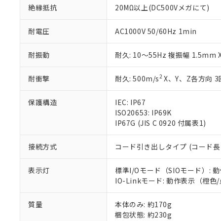
さい。
下記の非含有証明
絶縁抵抗
20MΩ以上(DC500Vメガにて)
※当社の共同
いる法人を指
EU RoHS指令（
耐電圧
AC1000V 50/60Hz 1min
51物質の非含有証
※本証明書は発行
耐振動
耐久: 10～55Hz 複振幅 1.5mm
また、RoHS指
混在することから
2
既に当社にて対応
耐衝撃
耐久: 500m/s
X、Y、Z各方向 3
り割愛しておりま
保護構造
IEC: IP67
ISO20653: IP69K
IP67G (JIS C 0920 付属表1)
接続方式
コード引き出しタイプ (コード長 
表示灯
標準I/Oモード（SIOモード）
IO-Linkモード: 動作表示（
質量
本体のみ: 約170g
梱包状態: 約230g