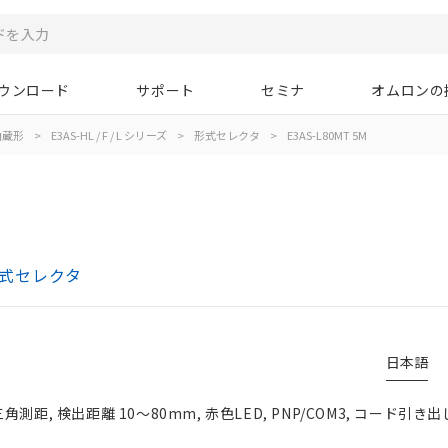
ウンロード
サポート
セミナ
オムロンの
内蔵形
>
E3AS-HL / F / L シリーズ
>
形式セレクタ
>
E3AS-L80MT 5M
 形式セレクタ
日本語
測距, 検出距離 10～80mm, 赤色LED, PNP/COM3, コード引き出