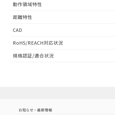
動作領域特性
距離特性
CAD
ビーム径-距離特性
ログイン/会員登録いただくと、CADデータをダウンロ
RoHS/REACH対応状況
規格認証/適合状況
EU RoHS
注意事項・凡例
UL認証
CSA認証
CEマーキング
ダウンロードデータをご利用いただく前に、以下を必ずお読
Yes
Yes
Yes
対応状況
対応予定月
※1
※2
ソフトウェアの使用条件
対応済み
LR型式承認
DNV型式承認
BV型式承認
KR
（イギリス
（ノルウェー
（フランス
（
お知らせ・最新情報
中国 RoHS
注意事項・凡例
船舶規格）
船舶規格）
船舶規格）
船