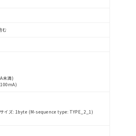
%含む
mA未満)
100mA)
: 1byte (M-sequence type: TYPE_2_1)
 RoHS指令（10物質）の非含有に対応した製品が提供可能な商品です
oHS指令（10物質）の非含有に対応した製品に切り替える予定のある