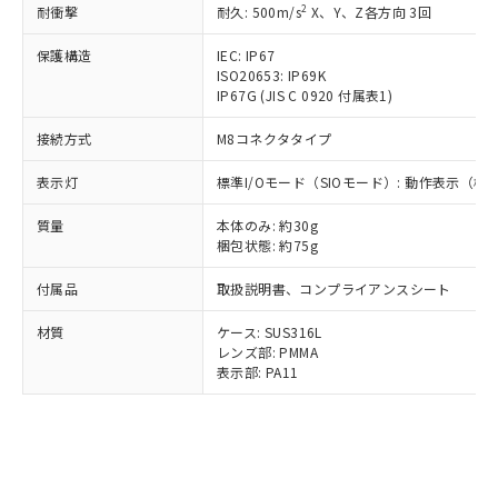
*EU RoHS指令（10物質）：
2
耐衝撃
または国外への提供する場合は、日本
耐久: 500m/s
X、Y、Z各方向 3回
記
タに基づき作成されるものであり、閲
説明
鉛(Pb) 1000ppm以下、 水銀(Hg) 1000ppm以下、 カド
*中国RoHS10物質の基準値 (GB/T26572)：
国政府の輸出許可(または役務取引許
号
覧された時点での実際の在庫および標
ミウム(Cd) 100ppm以下、
Pb(鉛) :1000ppm、 Hg(水銀) : 1000ppm、 Cd(カドミウ
保護構造
IEC: IP67
可)を取得するなどの必要な手続きを
六価クロム(Cr(Ⅵ)) 1000ppm以下、ポリ臭化ビフェニル
ム) : 100ppm、
準価格とは異なる場合があることをご
ISO20653: IP69K
類(PBB) 1000ppm以下、ポリ臭化ジフェニルエーテル類
Cr(Ⅵ)(六価クロム) : 1000ppm、 PBBs(ポリ臭化ビフェ
とります。
了承ください。
(PBDE) 1000ppm以下、フタル酸ビス(2-エチルヘキシ
○
一定数以上の在庫あり
IP67G (JIS C 0920 付属表1)
ニル類) : 1000ppm、 PBDEs(ポリ臭化ジフェニルエーテ
当社は規制貨物を破棄する場合は、完
ル) (DEHP)(別名：DOP) 1000ppm以下、フタル酸ブチ
正式な納期状況および標準価格はお客
ル類) : 1000ppm、
ルベンジル（BBP） 1000ppm以下、フタル酸ジブチル
全に破砕するなど、違法に輸出されな
DBP(フタル酸ジブチル) : 1000ppm、 DIBP(フタル酸ジ
様のお取引先、またはお客様担当のオ
接続方式
M8コネクタタイプ
（DBP） 1000ppm以下、フタル酸ジイソブチル
イソブチル) : 1000ppm、 BBP(フタル酸ブチルベンジ
△
一定数には満たないが在庫あり
いよう必要な手段を講じます。
ムロン制御機器販売店・当社販売員に
(DIBP) 1000ppm以下
ル) : 1000ppm、
当社は貴社製品を、核兵器、ミサイ
但し、RoHS指令で産業用監視および制御機器に対する
DEHP(フタル酸ビス(2-エチルヘキシル)) : 1000ppm
表示灯
ご相談ください。
標準I/Oモード（SIOモード）: 動作表示（
適用除外項目は除く。
ル、化学兵器、生物兵器またはその他
－
在庫なし(最新の在庫状況につ
オムロン制御機器販売店や当社販売拠
フタル酸エステル類の４物質については閾値を超える意
武器並びにこれらの製造装置等に一切
質量
いては、お客様のお取引先、ま
本体のみ: 約30g
図的な使用がないことを確認しています。
点は「
販売ネットワーク
」をご確認
※2 環境保護使用期限
使用いたしません。
梱包状態: 約75g
たはお客様担当のオムロン制御
ください。
当社は、貴社製品を第三者に販売する
機器販売店・当社販売員にご確
在庫状況および標準価格結果を当社の
※2 対応予定月
付属品
「ｅ」：有害物質（10物質）のすべてが基
取扱説明書、コンプライアンスシート
場合は、上記1、2および3の内容を当
認ください)
事前の承諾なく第三者に漏洩または開
準値以下であることを示します。
該第三者に通知します。また当社は、
示しないようお願いします。
材質
ケース: SUS316L
部品在庫の切り替え状況などにより、予定
「10」：通常の使用状況下において有害物
販売先および販売に係わる関係者が違
マイパーツ機能（部品リスト作成サー
空
受注生産機種、また在庫状況の
レンズ部: PMMA
月が前後することがあります。
質が外部に漏えいし、環境に深刻な影響を
法に輸出するおそれがある場合は、取
ビス）をご利用いただくには、I-Web
白
情報を公開していない機種
表示部: PA11
及ぼさない年数を意味します。
り引きをいたしません。
メンバーズにご登録されている必要が
「－」：未確認です。当社販売部門へお問
あります。
い合わせください。
お客様が当ウェブサイト上で当社にご
※3 非含有証明書ダウンロード
登録された部品リストについて、当社
および当社の共同利用者が、当社の製