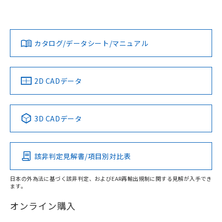
Yes
Yes
Yes
対応状況
対応予定月
※1
※2
ダウンロードデータをご利用いただく前に、以下を必ずお読
みください。
カタログ/データシート/マニュアル
対応済み
ソフトウェアの使用条件
LR型式承認
DNV型式承認
BV型式承認
KR型式承
（イギリス
（ノルウェー
（フランス
（韓国
船舶規格）
船舶規格）
船舶規格）
船舶規格
中国 RoHS
注意事項・凡例
2D CADデータ
No
No
No
No
中国 RoHS表
※1 ※2
3D CADデータ
この製品の規格認証/適合状況ページへ
Pb
Hg
Cd
Cr(VI)
その他の認証はこちらのページからご検索ください
該非判定見解書/項目別対比表
X
O
O
O
日本の外為法に基づく該非判定、およびEAR再輸出規制に関する見解が入手でき
ます。
"対応済み"や非含有の記載がされた商品であっても、流通
在庫等で未対応品が混在する可能性があります。
オンライン購入
非含有品が必要な際は、弊社営業部門もしくは販売店へお