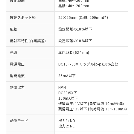
設定距離
白紙: 40～200mm
黒紙: 40～200mm
投光スポット径
25×25mm (距離: 200mm時)
応差
設定距離の10%以下
反射率特性(白黒誤差)
設定距離の10%以下
光源
赤色LED (624 nm)
電源電圧
DC10～30V リップル(p-p)10%含む
消費電流
35mA以下
制御出力
NPN
DC30V以下
100mA以下
残留電圧: 1V以下 (負荷電流 10mA未満)
残留電圧: 2V以下 (負荷電流 10～100mA)
動作モード
出力1: NO
出力2: NC