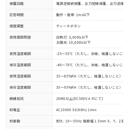
保護回路
電源逆接続保護、出力短絡保護、出力逆接続
※1 対応状況
応答時間
動作・復帰: 1ms以下
対応済み：EU RoHS指令（10物質）の
感度調整
ティーチボタン
非含有に対応した製品が提供可能な商品で
す。
使用周囲照度
白熱灯: 3,000lx以下
対応予定：EU RoHS指令（10物質）の非含
太陽光: 10,000lx以下
ご利用条件
有に対応した製品に切り替える予定のある
商品です。
使用温度範囲
-25～55℃（ただし、氷結、結露しないこと
対応予定なし：EU RoHS指令（10物質）の
以下の条件をお読みいただき、同意のうえ
非含有に非対応の商品で、対応品を出す予
保存温度範囲
-40～70℃（ただし、氷結、結露しないこと
ご利用ください。
定はありません。
使用湿度範囲
35～85%RH（ただし、結露しないこと）
調査・確認中：EU RoHS指令（10物質）の
本サービスは、当社制御機器事業取扱
※1 中国RoHS○×表
非含有の対応状況を調査中または確認中の
商品の当社在庫状況および標準価格
保存湿度範囲
35～95%RH（ただし、結露しないこと）
商品です。
(税抜)を提供させていただくもので
「○」：最大均質材料含有率が中国RoHSの
非該当品：ライセンス料など無形物で、有
す。
絶縁抵抗
20MΩ以上(DC500Vメガにて)
基準値以下であることを示します。
害物質有無と関係のない商品です。
当社制御機器事業取扱商品の中には、
「×」：最大均質材料含有率が中国RoHSの
仕入先様の事情により、非含有部品として
耐電圧
本サービスの対象外となる商品もある
AC1000V 50/60Hz 1min
基準値を超えていることを示します。
いたものが、含有品と判明した場合などや
当社は、これら貴社製品のうち、外国
ことをご了承ください。
「－」：未確認です。当社販売部門へお問
むを得ず変更することがあります。
為替および外国貿易法に定める商品
耐振動
耐久: 10～55Hz 複振幅 1.5mm X、Y、Z各方
在庫状況および標準価格照会結果は、
い合わせください。
（以下｢規制貨物等」という）を輸出
記載している更新日時点での社内デー