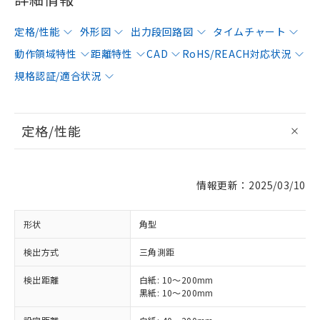
定格/性能
外形図
出力段回路図
タイムチャート
動作領域特性
距離特性
CAD
RoHS/REACH対応状況
規格認証/適合状況
定格/性能
情報更新：2025/03/10
形状
角型
検出方式
三角測距
検出距離
白紙: 10～200mm
黒紙: 10～200mm