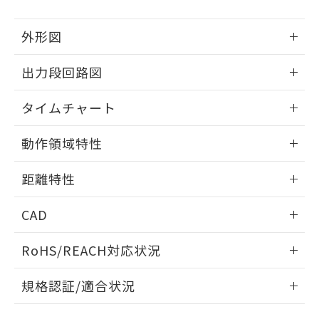
下記の非含有証明書をダウンロードするこ
品・サービスに関するお客様との取
とができます。
合意する
キャンセル
引・商談に必要な範囲で利用すること
外形図
をご了承ください。
EU RoHS指令（10物質）の非含有証明書
※当社の共同利用者とは、
"個人情報
51物質の非含有証明書（当社基準）
情報更新：2025/03/10
の共同利用に関して"
の「1.共同利
出力段回路図
※本証明書は発行日時点で非含有を証明す
用者の範囲」に記載されている法人を
るもので、過去に遡って非含有を証明する
指します。
情報更新：2025/03/10
タイムチャート
ものではありません。
また、RoHS指令のフタル酸エステル類４
情報更新：2025/03/10
物質の対応では、対応完了までの期間は出
動作領域特性
荷製品に未対応品が混在することから備考
欄に対応日を記載しておりました。
情報更新：2025/03/10
距離特性
既に当社にて対応品への在庫切替を完了
していることから、特段のことがない限
情報更新：2025/03/10
り、2022年1月12日より割愛しておりま
CAD
す。
ビーム径-距離特性
ログイン/会員登録いただくと、CADデータをダウンロー
RoHS/REACH対応状況
ドすることができます。
情報更新：2026/7/29
規格認証/適合状況
ログイン/会員登録
EU RoHS
注意事項・凡例
UL認証
CSA認証
CEマーキング