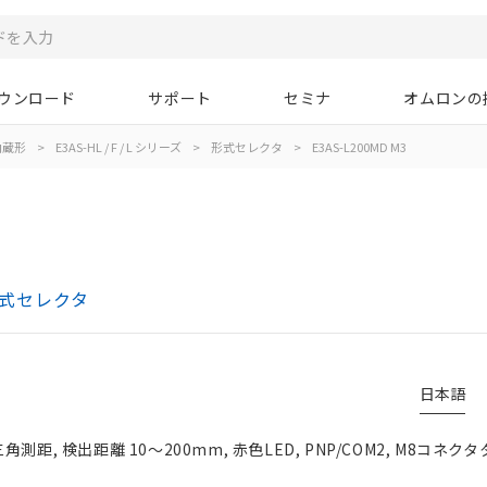
ウンロード
サポート
セミナ
オムロンの
内蔵形
>
E3AS-HL / F / L シリーズ
>
形式セレクタ
>
E3AS-L200MD M3
 形式セレクタ
日本語
測距, 検出距離 10～200mm, 赤色LED, PNP/COM2, M8コネク