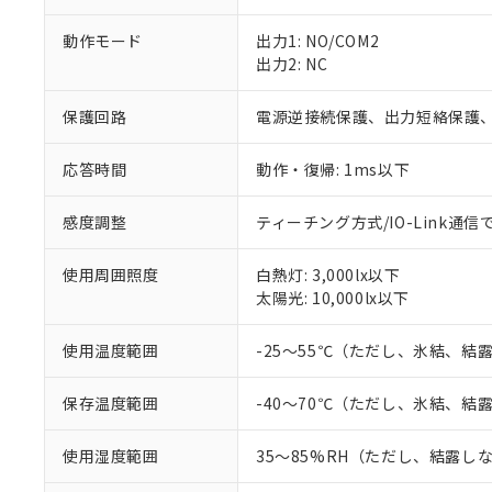
対応予定：EU R
動作モード
出力1: NO/COM2
対応予定なし：EU
出力2: NC
調査・確認中：EU
ご利用条件
非該当品：ライセ
※1 中国RoHS
仕入先様の事情に
保護回路
電源逆接続保護、出力短絡保護
があります。
以下の条件をお読
「○」：最大均質
応答時間
動作・復帰: 1ms以下
「×」：最大均質
本サービスは
当社は、これ
*EU RoHS指令（10物
「－」：未確認で
鉛(Pb) 1000ppm以下、
くものです。
う）を輸出ま
記
説明
六価クロム(Cr(Ⅵ)) 1
感度調整
ティーチング方式/IO-Link通信
当社制御機器
などの必要な
フタル酸ビス(2-エチルヘ
号
*中国RoHS10物質の基準値 
ル（DBP） 1000ppm
在庫状況およ
当社は規制貨
Pb(鉛) :1000ppm、 Hg
但し、RoHS指令で産
使用周囲照度
白熱灯: 3,000lx以下
のであり、閲
ます。
Cr(Ⅵ)(六価クロム) : 
フタル酸エステル類の４
○
一定数以
DBP(フタル酸ジブチル) :
太陽光: 10,000lx以下
い。
当社は貴社製
DEHP(フタル酸ビス(2-エ
正式な納期状
置等に一切使
当社販売員に
※2 対応予定月
△
一定数に
当社は、貴社
使用温度範囲
-25～55℃（ただし、氷結、結
オムロン制御
また当社は、
※2 環境保護使
在庫状況およ
部品在庫の切り替
たしません。
－
在庫なし
保存温度範囲
-40～70℃（ただし、氷結、結
す。
「ｅ」：有害物質
機器販売
マイパーツ機
「10」：通常の
使用湿度範囲
35～85%RH（ただし、結露し
ている必要が
味します。
空
受注生産
お客様が当ウ
※3 非含有証明
「－」：未確認で