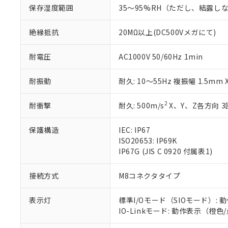
白
が、当社の製
保存湿度範囲
35～95%RH（ただし、結露し
さい。
下記の非含有証明
※当社の共同
絶縁抵抗
20MΩ以上(DC500Vメガにて)
いる法人を指
EU RoHS指令（
51物質の非含有証
耐電圧
AC1000V 50/60Hz 1min
※本証明書は発行
また、RoHS指
耐振動
耐久: 10～55Hz 複振幅 1.5mm
混在することから
既に当社にて対応
り割愛しておりま
2
耐衝撃
耐久: 500m/s
X、Y、Z各方向 3
保護構造
IEC: IP67
ISO20653: IP69K
IP67G (JIS C 0920 付属表1)
接続方式
M8コネクタタイプ
表示灯
標準I/Oモード（SIOモード）
IO-Linkモード: 動作表示（