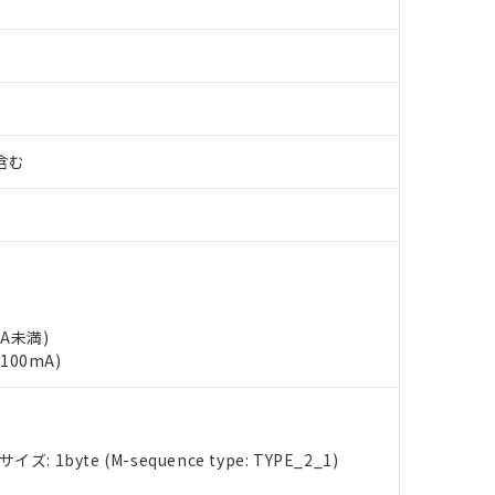
%含む
mA未満)
100mA)
: 1byte (M-sequence type: TYPE_2_1)
 RoHS指令（10物質）の非含有に対応した製品が提供可能な商品です