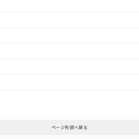
情報更新：2
情報更新：2
情報更新：2
情報更新：2
ードすることができます。
情報更新：
ログイン/会員登録
CCC認証
電波法
みください。
N/A
N/A
非含有証明書
※3
ページ先頭へ戻る
ダウンロードはこちら