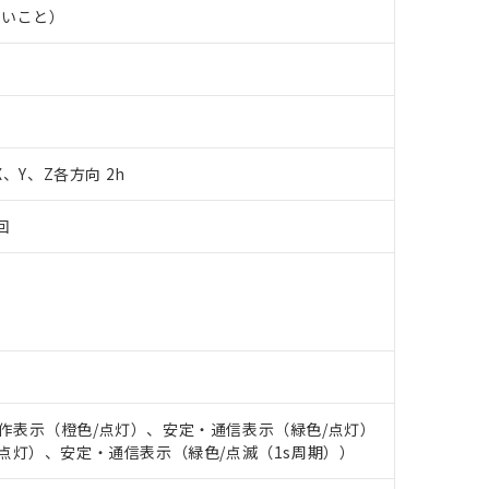
品・サービスに関するお客様との取引・商談に必要な範囲で利用す
ないこと）
合意する
キャンセル
書をダウンロードすることができます。
利用者とは、
"個人情報の共同利用に関して"
の「1.共同利用者の
します。
10物質）の非含有証明書
明書（当社基準）
日時点で非含有を証明するもので、過去に遡って非含有を証明するも
令のフタル酸エステル類４物質の対応では、対応完了までの期間は出
 X、Y、Z各方向 2h
備考欄に対応日を記載しておりました。
品への在庫切替を完了していることから、特段のことがない限り、20
す。
回
: 動作表示（橙色/点灯）、安定・通信表示（緑色/点灯）
橙色/点灯）、安定・通信表示（緑色/点滅（1s周期））