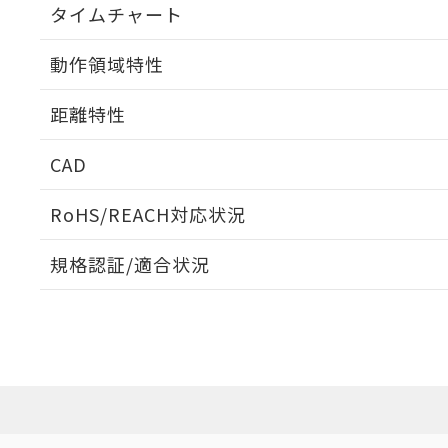
タイムチャート
動作領域特性
距離特性
CAD
ビーム径-距離特性
ログイン/会員登録いただくと、CADデータをダウンロ
RoHS/REACH対応状況
規格認証/適合状況
EU RoHS
注意事項・凡例
UL認証
CSA認証
CEマーキング
ダウンロードデータをご利用いただく前に、以下を必ずお読
Yes
Yes
Yes
対応状況
対応予定月
※1
※2
ソフトウェアの使用条件
対応済み