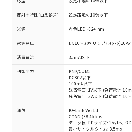
応差
設定距離の10%以下
反射率特性(白黒誤差)
設定距離の10%以下
光源
赤色LED (624 nm)
電源電圧
DC10～30V リップル(p-p)10
消費電流
35mA以下
制御出力
PNP/COM2
DC30V以下
100mA以下
残留電圧: 1V以下 (負荷電流 10
残留電圧: 2V以下 (負荷電流 10～
通信
IO-Link Ver1.1
COM2 (38.4kbps)
※1 対応状況
データ長: PDサイズ: 1byte、ODサイズ
最小サイクルタイム: 3.5ms
対応済み：EU