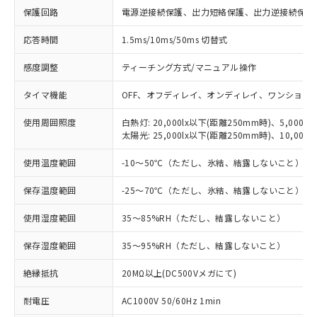
※1 対応状況
保護回路
電源逆接続保護、出力短絡保護、出力逆接続保護
応答時間
1.5ms/10ms/50ms 切替式
対応済み：EU RoHS指令（10物質）の
非含有に対応した製品が提供可能な商品で
感度調整
ティーチング方式/マニュアル操作
す。
対応予定：EU RoHS指令（10物質）の非含
タイマ機能
OFF、オフディレイ、オンディレイ、ワンショッ
ご利用条件
有に対応した製品に切り替える予定のある
商品です。
使用周囲照度
白熱灯: 20,000lx以下(距離250mm時)、5,000l
対応予定なし：EU RoHS指令（10物質）の
太陽光: 25,000lx以下(距離250mm時)、10,000
以下の条件をお読みいただき、同意のうえ
非含有に非対応の商品で、対応品を出す予
ご利用ください。
定はありません。
使用温度範囲
-10～50℃（ただし、氷結、結露しないこと）
調査・確認中：EU RoHS指令（10物質）の
本サービスは、当社制御機器事業取扱
※1 中国RoHS○×表
非含有の対応状況を調査中または確認中の
保存温度範囲
-25～70℃（ただし、氷結、結露しないこと）
商品の当社在庫状況および標準価格
商品です。
(税抜)を提供させていただくもので
「○」：最大均質材料含有率が中国RoHSの
使用湿度範囲
35～85%RH（ただし、結露しないこと）
非該当品：ライセンス料など無形物で、有
す。
基準値以下であることを示します。
害物質有無と関係のない商品です。
当社制御機器事業取扱商品の中には、
保存湿度範囲
35～95%RH（ただし、結露しないこと）
「×」：最大均質材料含有率が中国RoHSの
仕入先様の事情により、非含有部品として
本サービスの対象外となる商品もある
基準値を超えていることを示します。
いたものが、含有品と判明した場合などや
当社は、これら貴社製品のうち、外国
ことをご了承ください。
絶縁抵抗
20MΩ以上(DC500Vメガにて)
「－」：未確認です。当社販売部門へお問
むを得ず変更することがあります。
為替および外国貿易法に定める商品
在庫状況および標準価格照会結果は、
い合わせください。
（以下｢規制貨物等」という）を輸出
耐電圧
記載している更新日時点での社内デー
AC1000V 50/60Hz 1min
*EU RoHS指令（10物質）：
または国外への提供する場合は、日本
記
タに基づき作成されるものであり、閲
説明