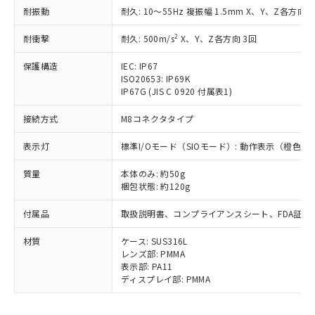
鉛(Pb) 1000ppm以下、 水銀(Hg) 1000ppm以下、 カド
*中国RoHS10物質の基準値 (GB/T26572)：
国政府の輸出許可(または役務取引許
耐振動
耐久: 10～55Hz 複振幅 1.5mm X、Y、Z各方向 2
号
覧された時点での実際の在庫および標
ミウム(Cd) 100ppm以下、
Pb(鉛) :1000ppm、 Hg(水銀) : 1000ppm、 Cd(カドミウ
可)を取得するなどの必要な手続きを
六価クロム(Cr(Ⅵ)) 1000ppm以下、ポリ臭化ビフェニル
ム) : 100ppm、
準価格とは異なる場合があることをご
類(PBB) 1000ppm以下、ポリ臭化ジフェニルエーテル類
Cr(Ⅵ)(六価クロム) : 1000ppm、 PBBs(ポリ臭化ビフェ
2
耐衝撃
とります。
耐久: 500m/s
X、Y、Z各方向 3回
了承ください。
(PBDE) 1000ppm以下、フタル酸ビス(2-エチルヘキシ
○
一定数以上の在庫あり
ニル類) : 1000ppm、 PBDEs(ポリ臭化ジフェニルエーテ
当社は規制貨物を破棄する場合は、完
ル) (DEHP)(別名：DOP) 1000ppm以下、フタル酸ブチ
正式な納期状況および標準価格はお客
ル類) : 1000ppm、
保護構造
IEC: IP67
ルベンジル（BBP） 1000ppm以下、フタル酸ジブチル
全に破砕するなど、違法に輸出されな
DBP(フタル酸ジブチル) : 1000ppm、 DIBP(フタル酸ジ
様のお取引先、またはお客様担当のオ
（DBP） 1000ppm以下、フタル酸ジイソブチル
ISO20653: IP69K
イソブチル) : 1000ppm、 BBP(フタル酸ブチルベンジ
△
一定数には満たないが在庫あり
いよう必要な手段を講じます。
ムロン制御機器販売店・当社販売員に
(DIBP) 1000ppm以下
ル) : 1000ppm、
IP67G (JIS C 0920 付属表1)
当社は貴社製品を、核兵器、ミサイ
但し、RoHS指令で産業用監視および制御機器に対する
DEHP(フタル酸ビス(2-エチルヘキシル)) : 1000ppm
ご相談ください。
適用除外項目は除く。
ル、化学兵器、生物兵器またはその他
－
在庫なし(最新の在庫状況につ
オムロン制御機器販売店や当社販売拠
接続方式
M8コネクタタイプ
フタル酸エステル類の４物質については閾値を超える意
武器並びにこれらの製造装置等に一切
いては、お客様のお取引先、ま
図的な使用がないことを確認しています。
点は「
販売ネットワーク
」をご確認
※2 環境保護使用期限
使用いたしません。
たはお客様担当のオムロン制御
表示灯
ください。
標準I/Oモード（SIOモード）: 動作表示（橙色
当社は、貴社製品を第三者に販売する
機器販売店・当社販売員にご確
在庫状況および標準価格結果を当社の
※2 対応予定月
「ｅ」：有害物質（10物質）のすべてが基
場合は、上記1、2および3の内容を当
質量
認ください)
本体のみ: 約50g
事前の承諾なく第三者に漏洩または開
準値以下であることを示します。
該第三者に通知します。また当社は、
梱包状態: 約120g
示しないようお願いします。
部品在庫の切り替え状況などにより、予定
「10」：通常の使用状況下において有害物
販売先および販売に係わる関係者が違
マイパーツ機能（部品リスト作成サー
空
受注生産機種、また在庫状況の
付属品
月が前後することがあります。
質が外部に漏えいし、環境に深刻な影響を
取扱説明書、コンプライアンスシート、FDA証明
法に輸出するおそれがある場合は、取
ビス）をご利用いただくには、I-Web
白
情報を公開していない機種
及ぼさない年数を意味します。
り引きをいたしません。
メンバーズにご登録されている必要が
材質
ケース: SUS316L
「－」：未確認です。当社販売部門へお問
あります。
レンズ部: PMMA
い合わせください。
お客様が当ウェブサイト上で当社にご
表示部: PA11
※3 非含有証明書ダウンロード
登録された部品リストについて、当社
ディスプレイ部: PMMA
および当社の共同利用者が、当社の製
下記の非含有証明書をダウンロードするこ
品・サービスに関するお客様との取