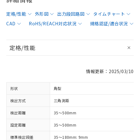
定格/性能
外形図
出力段回路図
タイムチャート
CAD
RoHS/REACH対応状況
規格認証/適合状況
定格/性能
情報更新：2025/03/10
形状
角型
検出方式
三角測距
検出距離
35～500mm
設定距離
35～500mm
標準検出段差
35～180mm: 9mm