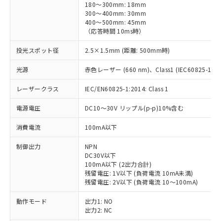
180～300mm: 18mm
300～400mm: 30mm
400～500mm: 45mm
（応答時間 10ms時）
投光スポット径
2.5×1.5mm (距離: 500mm時)
光源
赤色レーザー (660 nm)、Class1 (IEC60825-1:201
レーザークラス
IEC/EN60825-1:2014: Class 1
電源電圧
DC10～30V リップル(p-p)10%含む
消費電流
100mA以下
制御出力
NPN
DC30V以下
100mA以下 (2出力合計)
残留電圧: 1V以下 (負荷電流 10mA未満)
残留電圧: 2V以下 (負荷電流 10～100mA)
動作モード
出力1: NO
出力2: NC