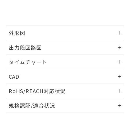
とができます。
合意する
キャンセル
引・商談に必要な範囲で利用すること
をご了承ください。
EU RoHS指令（10物質）の非含有証明書
※当社の共同利用者とは、
"個人情報
51物質の非含有証明書（当社基準）
の共同利用に関して"
の「1.共同利
※本証明書は発行日時点で非含有を証明す
用者の範囲」に記載されている法人を
外形図
るもので、過去に遡って非含有を証明する
指します。
ものではありません。
情報更新：2025/03/10
また、RoHS指令のフタル酸エステル類４
出力段回路図
物質の対応では、対応完了までの期間は出
荷製品に未対応品が混在することから備考
情報更新：2025/03/10
タイムチャート
欄に対応日を記載しておりました。
既に当社にて対応品への在庫切替を完了
情報更新：2025/03/10
していることから、特段のことがない限
CAD
り、2022年1月12日より割愛しておりま
ログイン/会員登録いただくと、CADデータをダウンロー
す。
RoHS/REACH対応状況
ドすることができます。
情報更新：2026/7/29
規格認証/適合状況
ログイン/会員登録
EU RoHS
注意事項・凡例
UL認証
CSA認証
CEマーキング
Yes
Yes
Yes