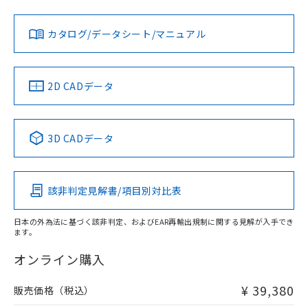
対応状況
対応予定月
※1
※2
ダウンロードデータをご利用いただく前に、以下を必ずお読
みください。
カタログ/データシート/マニュアル
対応済み
ソフトウェアの使用条件
LR型式承認
DNV型式承認
BV型式承認
KR型式承
（イギリス
（ノルウェー
（フランス
（韓国
船舶規格）
船舶規格）
船舶規格）
船舶規格
中国 RoHS
注意事項・凡例
2D CADデータ
No
No
No
No
中国 RoHS表
※1 ※2
3D CADデータ
この製品の規格認証/適合状況ページへ
Pb
Hg
Cd
Cr(VI)
その他の認証はこちらのページからご検索ください
該非判定見解書/項目別対比表
X
O
O
O
日本の外為法に基づく該非判定、およびEAR再輸出規制に関する見解が入手でき
ます。
"対応済み"や非含有の記載がされた商品であっても、流通
在庫等で未対応品が混在する可能性があります。
オンライン購入
非含有品が必要な際は、弊社営業部門もしくは販売店へお
問い合わせください。
¥ 39,380
販売価格（税込）