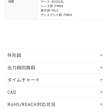
登録された部品リストについて、当社
材質
ケース: SUS316L
レンズ部: PMMA
および当社の共同利用者が、当社の製
下記の非含有証明書をダウンロードするこ
表示部: PA11
品・サービスに関するお客様との取
とができます。
ディスプレイ部: PMMA
合意する
キャンセル
引・商談に必要な範囲で利用すること
をご了承ください。
EU RoHS指令（10物質）の非含有証明書
※当社の共同利用者とは、
"個人情報
51物質の非含有証明書（当社基準）
の共同利用に関して"
の「1.共同利
※本証明書は発行日時点で非含有を証明す
用者の範囲」に記載されている法人を
るもので、過去に遡って非含有を証明する
指します。
ものではありません。
また、RoHS指令のフタル酸エステル類４
外形図
物質の対応では、対応完了までの期間は出
荷製品に未対応品が混在することから備考
情報更新：2025/03/10
欄に対応日を記載しておりました。
出力段回路図
既に当社にて対応品への在庫切替を完了
情報更新：2025/03/10
していることから、特段のことがない限
タイムチャート
り、2022年1月12日より割愛しておりま
す。
情報更新：2025/03/10
CAD
ログイン/会員登録いただくと、CADデータをダウンロー
RoHS/REACH対応状況
ドすることができます。