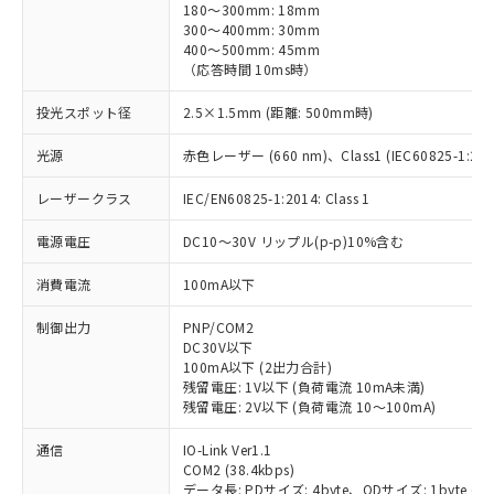
180～300mm: 18mm
300～400mm: 30mm
400～500mm: 45mm
（応答時間 10ms時）
投光スポット径
2.5×1.5mm (距離: 500mm時)
光源
赤色レーザー (660 nm)、Class1 (IEC60825-1:2014
レーザークラス
IEC/EN60825-1:2014: Class 1
電源電圧
DC10～30V リップル(p-p)10%含む
消費電流
100mA以下
制御出力
PNP/COM2
DC30V以下
100mA以下 (2出力合計)
残留電圧: 1V以下 (負荷電流 10mA未満)
残留電圧: 2V以下 (負荷電流 10～100mA)
通信
IO-Link Ver1.1
COM2 (38.4kbps)
データ長: PDサイズ: 4byte、ODサイズ: 1byte (M-seq