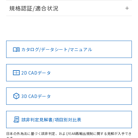
情報更新：2026/7/29
規格認証/適合状況
ログイン/会員登録
EU RoHS
注意事項・凡例
UL認証
CSA認証
CEマーキング
Yes
Yes
Yes
対応状況
対応予定月
※1
※2
ダウンロードデータをご利用いただく前に、以下を必ずお読
みください。
カタログ/データシート/マニュアル
対応済み
ソフトウェアの使用条件
LR型式承認
DNV型式承認
BV型式承認
KR型式承
（イギリス
（ノルウェー
（フランス
（韓国
船舶規格）
船舶規格）
船舶規格）
船舶規格
中国 RoHS
注意事項・凡例
2D CADデータ
No
No
No
No
中国 RoHS表
※1 ※2
3D CADデータ
この製品の規格認証/適合状況ページへ
Pb
Hg
Cd
Cr(VI)
その他の認証はこちらのページからご検索ください
該非判定見解書/項目別対比表
X
O
O
O
日本の外為法に基づく該非判定、およびEAR再輸出規制に関する見解が入手でき