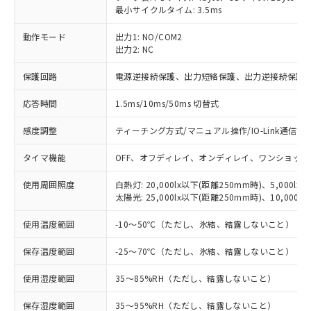
最小サイクルタイム: 3.5ms
動作モード
出力1: NO/COM2
※1 対応状況
出力2: NC
保護回路
電源逆接続保護、出力短絡保護、出力逆接続保護
対応済み：EU RoHS指令（10物質）の
非含有に対応した製品が提供可能な商品で
応答時間
1.5ms/10ms/50ms 切替式
す。
対応予定：EU RoHS指令（10物質）の非含
感度調整
ティーチング方式/マニュアル操作/IO-Link通信で
ご利用条件
有に対応した製品に切り替える予定のある
商品です。
タイマ機能
OFF、オフディレイ、オンディレイ、ワンショット
対応予定なし：EU RoHS指令（10物質）の
以下の条件をお読みいただき、同意のうえ
非含有に非対応の商品で、対応品を出す予
使用周囲照度
白熱灯: 20,000lx以下(距離250mm時)、5,000lx
ご利用ください。
定はありません。
太陽光: 25,000lx以下(距離250mm時)、10,000l
調査・確認中：EU RoHS指令（10物質）の
本サービスは、当社制御機器事業取扱
※1 中国RoHS○×表
使用温度範囲
-10～50℃（ただし、氷結、結露しないこと）
非含有の対応状況を調査中または確認中の
商品の当社在庫状況および標準価格
商品です。
(税抜)を提供させていただくもので
保存温度範囲
-25～70℃（ただし、氷結、結露しないこと）
「○」：最大均質材料含有率が中国RoHSの
非該当品：ライセンス料など無形物で、有
す。
基準値以下であることを示します。
害物質有無と関係のない商品です。
当社制御機器事業取扱商品の中には、
使用湿度範囲
35～85%RH（ただし、結露しないこと）
「×」：最大均質材料含有率が中国RoHSの
仕入先様の事情により、非含有部品として
本サービスの対象外となる商品もある
基準値を超えていることを示します。
いたものが、含有品と判明した場合などや
当社は、これら貴社製品のうち、外国
ことをご了承ください。
保存湿度範囲
35～95%RH（ただし、結露しないこと）
「－」：未確認です。当社販売部門へお問