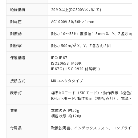
むを得ず変更することがあります。
為替および外国貿易法に定める商品
在庫状況および標準価格照会結果は、
い合わせください。
（以下｢規制貨物等」という）を輸出
絶縁抵抗
20MΩ以上(DC500Vメガにて)
記載している更新日時点での社内デー
*EU RoHS指令（10物質）：
または国外への提供する場合は、日本
記
タに基づき作成されるものであり、閲
説明
鉛(Pb) 1000ppm以下、 水銀(Hg) 1000ppm以下、 カド
*中国RoHS10物質の基準値 (GB/T26572)：
国政府の輸出許可(または役務取引許
耐電圧
AC1000V 50/60Hz 1min
号
覧された時点での実際の在庫および標
ミウム(Cd) 100ppm以下、
Pb(鉛) :1000ppm、 Hg(水銀) : 1000ppm、 Cd(カドミウ
可)を取得するなどの必要な手続きを
六価クロム(Cr(Ⅵ)) 1000ppm以下、ポリ臭化ビフェニル
ム) : 100ppm、
準価格とは異なる場合があることをご
類(PBB) 1000ppm以下、ポリ臭化ジフェニルエーテル類
Cr(Ⅵ)(六価クロム) : 1000ppm、 PBBs(ポリ臭化ビフェ
耐振動
耐久: 10～55Hz 複振幅 1.5mm X、Y、Z各方向 2h
とります。
了承ください。
(PBDE) 1000ppm以下、フタル酸ビス(2-エチルヘキシ
○
一定数以上の在庫あり
ニル類) : 1000ppm、 PBDEs(ポリ臭化ジフェニルエーテ
当社は規制貨物を破棄する場合は、完
ル) (DEHP)(別名：DOP) 1000ppm以下、フタル酸ブチ
正式な納期状況および標準価格はお客
ル類) : 1000ppm、
2
耐衝撃
耐久: 500m/s
X、Y、Z各方向 3回
ルベンジル（BBP） 1000ppm以下、フタル酸ジブチル
全に破砕するなど、違法に輸出されな
DBP(フタル酸ジブチル) : 1000ppm、 DIBP(フタル酸ジ
様のお取引先、またはお客様担当のオ
（DBP） 1000ppm以下、フタル酸ジイソブチル
イソブチル) : 1000ppm、 BBP(フタル酸ブチルベンジ
△
一定数には満たないが在庫あり
いよう必要な手段を講じます。
ムロン制御機器販売店・当社販売員に
(DIBP) 1000ppm以下
ル) : 1000ppm、
保護構造
IEC: IP67
当社は貴社製品を、核兵器、ミサイ
但し、RoHS指令で産業用監視および制御機器に対する
DEHP(フタル酸ビス(2-エチルヘキシル)) : 1000ppm
ご相談ください。
ISO20653: IP69K
適用除外項目は除く。
ル、化学兵器、生物兵器またはその他
－
在庫なし(最新の在庫状況につ
オムロン制御機器販売店や当社販売拠
IP67G (JIS C 0920 付属表1)
フタル酸エステル類の４物質については閾値を超える意
武器並びにこれらの製造装置等に一切
いては、お客様のお取引先、ま
図的な使用がないことを確認しています。
点は「
販売ネットワーク
」をご確認
※2 環境保護使用期限
使用いたしません。
たはお客様担当のオムロン制御
接続方式
M8コネクタタイプ
ください。
当社は、貴社製品を第三者に販売する
機器販売店・当社販売員にご確
在庫状況および標準価格結果を当社の
※2 対応予定月
「ｅ」：有害物質（10物質）のすべてが基
場合は、上記1、2および3の内容を当
表示灯
標準I/Oモード（SIOモード）: 動作表示（橙色
認ください)
事前の承諾なく第三者に漏洩または開
準値以下であることを示します。
IO-Linkモード: 動作表示（橙色/点灯）、電源・
該第三者に通知します。また当社は、
示しないようお願いします。
部品在庫の切り替え状況などにより、予定
「10」：通常の使用状況下において有害物
販売先および販売に係わる関係者が違
マイパーツ機能（部品リスト作成サー
空
受注生産機種、また在庫状況の
質量
本体のみ: 約50g
月が前後することがあります。
質が外部に漏えいし、環境に深刻な影響を
法に輸出するおそれがある場合は、取
ビス）をご利用いただくには、I-Web
白
情報を公開していない機種
梱包状態: 約120g
及ぼさない年数を意味します。
り引きをいたしません。
メンバーズにご登録されている必要が
「－」：未確認です。当社販売部門へお問
あります。
付属品
取扱説明書、インデックスリスト、コンプライアン
い合わせください。
お客様が当ウェブサイト上で当社にご
※3 非含有証明書ダウンロード