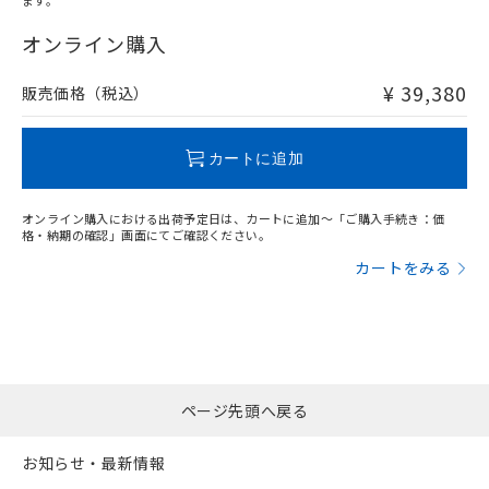
ます。
"対応済み"や非含有の記載がされた商品であっても、流通
在庫等で未対応品が混在する可能性があります。
オンライン購入
非含有品が必要な際は、弊社営業部門もしくは販売店へお
問い合わせください。
¥ 39,380
販売価格（税込）
この製品のRoHS/REACH対応状況ページへ
カートに追加
オンライン購入における出荷予定日は、カートに追加～「ご購入手続き：価
格・納期の確認」画面にてご確認ください。
カートをみる
ページ先頭へ戻る
お知らせ・最新情報