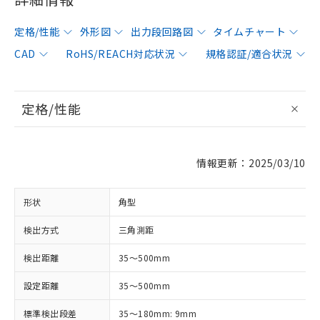
定格/性能
外形図
出力段回路図
タイムチャート
CAD
RoHS/REACH対応状況
規格認証/適合状況
定格/性能
情報更新：2025/03/10
形状
角型
検出方式
三角測距
検出距離
35～500mm
設定距離
35～500mm
標準検出段差
35～180mm: 9mm