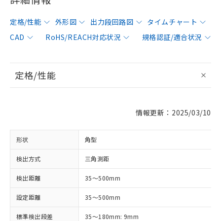
定格/性能
外形図
出力段回路図
タイムチャート
CAD
RoHS/REACH対応状況
規格認証/適合状況
定格/性能
情報更新：2025/03/10
形状
角型
検出方式
三角測距
検出距離
35～500mm
設定距離
35～500mm
標準検出段差
35～180mm: 9mm