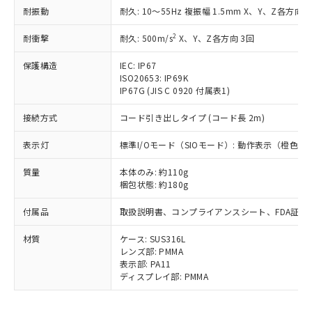
鉛(Pb) 1000ppm以下、 水銀(Hg) 1000ppm以下、 カド
*中国RoHS10物質の基準値 (GB/T26572)：
国政府の輸出許可(または役務取引許
耐振動
耐久: 10～55Hz 複振幅 1.5mm X、Y、Z各方向 2
号
覧された時点での実際の在庫および標
ミウム(Cd) 100ppm以下、
Pb(鉛) :1000ppm、 Hg(水銀) : 1000ppm、 Cd(カドミウ
可)を取得するなどの必要な手続きを
六価クロム(Cr(Ⅵ)) 1000ppm以下、ポリ臭化ビフェニル
ム) : 100ppm、
準価格とは異なる場合があることをご
類(PBB) 1000ppm以下、ポリ臭化ジフェニルエーテル類
Cr(Ⅵ)(六価クロム) : 1000ppm、 PBBs(ポリ臭化ビフェ
2
耐衝撃
とります。
耐久: 500m/s
X、Y、Z各方向 3回
了承ください。
(PBDE) 1000ppm以下、フタル酸ビス(2-エチルヘキシ
○
一定数以上の在庫あり
ニル類) : 1000ppm、 PBDEs(ポリ臭化ジフェニルエーテ
当社は規制貨物を破棄する場合は、完
ル) (DEHP)(別名：DOP) 1000ppm以下、フタル酸ブチ
正式な納期状況および標準価格はお客
ル類) : 1000ppm、
保護構造
IEC: IP67
ルベンジル（BBP） 1000ppm以下、フタル酸ジブチル
全に破砕するなど、違法に輸出されな
DBP(フタル酸ジブチル) : 1000ppm、 DIBP(フタル酸ジ
様のお取引先、またはお客様担当のオ
（DBP） 1000ppm以下、フタル酸ジイソブチル
ISO20653: IP69K
イソブチル) : 1000ppm、 BBP(フタル酸ブチルベンジ
△
一定数には満たないが在庫あり
いよう必要な手段を講じます。
ムロン制御機器販売店・当社販売員に
(DIBP) 1000ppm以下
ル) : 1000ppm、
IP67G (JIS C 0920 付属表1)
当社は貴社製品を、核兵器、ミサイ
但し、RoHS指令で産業用監視および制御機器に対する
DEHP(フタル酸ビス(2-エチルヘキシル)) : 1000ppm
ご相談ください。
適用除外項目は除く。
ル、化学兵器、生物兵器またはその他
－
在庫なし(最新の在庫状況につ
オムロン制御機器販売店や当社販売拠
接続方式
コード引き出しタイプ (コード長 2m)
フタル酸エステル類の４物質については閾値を超える意
武器並びにこれらの製造装置等に一切
いては、お客様のお取引先、ま
図的な使用がないことを確認しています。
点は「
販売ネットワーク
」をご確認
※2 環境保護使用期限
使用いたしません。
たはお客様担当のオムロン制御
表示灯
ください。
標準I/Oモード（SIOモード）: 動作表示（橙色
当社は、貴社製品を第三者に販売する
機器販売店・当社販売員にご確
在庫状況および標準価格結果を当社の
※2 対応予定月
「ｅ」：有害物質（10物質）のすべてが基
場合は、上記1、2および3の内容を当
質量
認ください)
本体のみ: 約110g
事前の承諾なく第三者に漏洩または開
準値以下であることを示します。
該第三者に通知します。また当社は、
梱包状態: 約180g
示しないようお願いします。
部品在庫の切り替え状況などにより、予定
「10」：通常の使用状況下において有害物
販売先および販売に係わる関係者が違
マイパーツ機能（部品リスト作成サー
空
受注生産機種、また在庫状況の
付属品
月が前後することがあります。
質が外部に漏えいし、環境に深刻な影響を
取扱説明書、コンプライアンスシート、FDA証明
法に輸出するおそれがある場合は、取
ビス）をご利用いただくには、I-Web
白
情報を公開していない機種
及ぼさない年数を意味します。
り引きをいたしません。
メンバーズにご登録されている必要が
材質
ケース: SUS316L
「－」：未確認です。当社販売部門へお問
あります。
レンズ部: PMMA
い合わせください。
お客様が当ウェブサイト上で当社にご
表示部: PA11
※3 非含有証明書ダウンロード
登録された部品リストについて、当社
ディスプレイ部: PMMA
および当社の共同利用者が、当社の製
下記の非含有証明書をダウンロードするこ
品・サービスに関するお客様との取