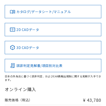
対応状況
対応予定月
※1
※2
ダウンロードデータをご利用いただく前に、以下を必ずお読
みください。
カタログ/データシート/マニュアル
対応済み
ソフトウェアの使用条件
LR型式承認
DNV型式承認
BV型式承認
KR型式承
（イギリス
（ノルウェー
（フランス
（韓国
船舶規格）
船舶規格）
船舶規格）
船舶規格
中国 RoHS
注意事項・凡例
2D CADデータ
No
No
No
No
中国 RoHS表
※1 ※2
3D CADデータ
この製品の規格認証/適合状況ページへ
Pb
Hg
Cd
Cr(VI)
その他の認証はこちらのページからご検索ください
該非判定見解書/項目別対比表
X
O
O
O
日本の外為法に基づく該非判定、およびEAR再輸出規制に関する見解が入手でき
ます。
"対応済み"や非含有の記載がされた商品であっても、流通
在庫等で未対応品が混在する可能性があります。
オンライン購入
非含有品が必要な際は、弊社営業部門もしくは販売店へお
問い合わせください。
¥ 43,780
販売価格（税込）