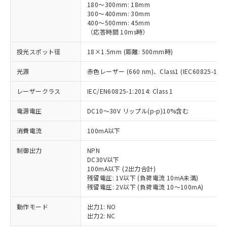
180～300mm: 18mm
300～400mm: 30mm
400～500mm: 45mm
（応答時間 10ms時）
投光スポット径
18×1.5mm (距離: 500mm時)
光源
赤色レーザー (660 nm)、Class1 (IEC60825-1:201
レーザークラス
IEC/EN60825-1:2014: Class 1
電源電圧
DC10～30V リップル(p-p)10%含む
消費電流
100mA以下
制御出力
NPN
DC30V以下
100mA以下 (2出力合計)
残留電圧: 1V以下 (負荷電流 10mA未満)
残留電圧: 2V以下 (負荷電流 10～100mA)
動作モード
出力1: NO
出力2: NC