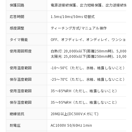
※1 対応状況
保護回路
電源逆接続保護、出力短絡保護、出力逆接続保護
応答時間
1.5ms/10ms/50ms 切替式
対応済み：EU RoHS指令（10物質）の
非含有に対応した製品が提供可能な商品で
感度調整
ティーチング方式/マニュアル操作
す。
対応予定：EU RoHS指令（10物質）の非含
タイマ機能
OFF、オフディレイ、オンディレイ、ワンショッ
ご利用条件
有に対応した製品に切り替える予定のある
商品です。
使用周囲照度
白熱灯: 20,000lx以下(距離250mm時)、5,000l
対応予定なし：EU RoHS指令（10物質）の
太陽光: 25,000lx以下(距離250mm時)、10,000
以下の条件をお読みいただき、同意のうえ
非含有に非対応の商品で、対応品を出す予
ご利用ください。
定はありません。
使用温度範囲
-10～50℃（ただし、氷結、結露しないこと）
調査・確認中：EU RoHS指令（10物質）の
本サービスは、当社制御機器事業取扱
※1 中国RoHS○×表
非含有の対応状況を調査中または確認中の
保存温度範囲
-25～70℃（ただし、氷結、結露しないこと）
商品の当社在庫状況および標準価格
商品です。
(税抜)を提供させていただくもので
「○」：最大均質材料含有率が中国RoHSの
使用湿度範囲
35～85%RH（ただし、結露しないこと）
非該当品：ライセンス料など無形物で、有
す。
基準値以下であることを示します。
害物質有無と関係のない商品です。
当社制御機器事業取扱商品の中には、
保存湿度範囲
35～95%RH（ただし、結露しないこと）
「×」：最大均質材料含有率が中国RoHSの
仕入先様の事情により、非含有部品として
本サービスの対象外となる商品もある
基準値を超えていることを示します。
いたものが、含有品と判明した場合などや
当社は、これら貴社製品のうち、外国
ことをご了承ください。
絶縁抵抗
20MΩ以上(DC500Vメガにて)
「－」：未確認です。当社販売部門へお問
むを得ず変更することがあります。
為替および外国貿易法に定める商品
在庫状況および標準価格照会結果は、
い合わせください。
（以下｢規制貨物等」という）を輸出
耐電圧
記載している更新日時点での社内デー
AC1000V 50/60Hz 1min
*EU RoHS指令（10物質）：
または国外への提供する場合は、日本
記
タに基づき作成されるものであり、閲
説明