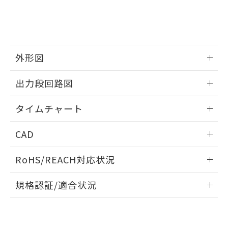
とができます。
合意する
キャンセル
引・商談に必要な範囲で利用すること
をご了承ください。
EU RoHS指令（10物質）の非含有証明書
※当社の共同利用者とは、
"個人情報
51物質の非含有証明書（当社基準）
の共同利用に関して"
の「1.共同利
※本証明書は発行日時点で非含有を証明す
用者の範囲」に記載されている法人を
外形図
るもので、過去に遡って非含有を証明する
指します。
ものではありません。
情報更新：2025/03/10
また、RoHS指令のフタル酸エステル類４
出力段回路図
物質の対応では、対応完了までの期間は出
荷製品に未対応品が混在することから備考
情報更新：2025/03/10
タイムチャート
欄に対応日を記載しておりました。
既に当社にて対応品への在庫切替を完了
情報更新：2025/03/10
していることから、特段のことがない限
CAD
り、2022年1月12日より割愛しておりま
ログイン/会員登録いただくと、CADデータをダウンロー
す。
RoHS/REACH対応状況
ドすることができます。
情報更新：2026/7/29
規格認証/適合状況
ログイン/会員登録
EU RoHS
注意事項・凡例
UL認証
CSA認証
CEマーキング
Yes
Yes
Yes