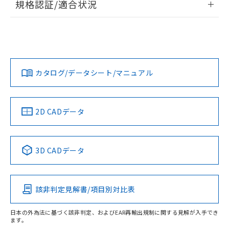
規格認証/適合状況
ログイン/会員登録
EU RoHS
注意事項・凡例
UL認証
CSA認証
CEマーキング
Yes
Yes
Yes
対応状況
対応予定月
※1
※2
ダウンロードデータをご利用いただく前に、以下を必ずお読
みください。
カタログ/データシート/マニュアル
対応済み
ソフトウェアの使用条件
LR型式承認
DNV型式承認
BV型式承認
KR型式承
（イギリス
（ノルウェー
（フランス
（韓国
船舶規格）
船舶規格）
船舶規格）
船舶規格
中国 RoHS
注意事項・凡例
2D CADデータ
No
No
No
No
中国 RoHS表
※1 ※2
3D CADデータ
この製品の規格認証/適合状況ページへ
Pb
Hg
Cd
Cr(VI)
その他の認証はこちらのページからご検索ください
該非判定見解書/項目別対比表
X
O
O
O
日本の外為法に基づく該非判定、およびEAR再輸出規制に関する見解が入手でき
ます。
"対応済み"や非含有の記載がされた商品であっても、流通