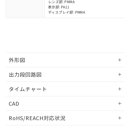
レンズ部: PMMA
および当社の共同利用者が、当社の製
表示部: PA11
下記の非含有証明書をダウンロードするこ
品・サービスに関するお客様との取
ディスプレイ部: PMMA
とができます。
合意する
キャンセル
引・商談に必要な範囲で利用すること
をご了承ください。
EU RoHS指令（10物質）の非含有証明書
※当社の共同利用者とは、
"個人情報
51物質の非含有証明書（当社基準）
の共同利用に関して"
の「1.共同利
※本証明書は発行日時点で非含有を証明す
用者の範囲」に記載されている法人を
るもので、過去に遡って非含有を証明する
指します。
ものではありません。
また、RoHS指令のフタル酸エステル類４
外形図
物質の対応では、対応完了までの期間は出
荷製品に未対応品が混在することから備考
情報更新：2025/03/10
出力段回路図
欄に対応日を記載しておりました。
既に当社にて対応品への在庫切替を完了
情報更新：2025/03/10
タイムチャート
していることから、特段のことがない限
り、2022年1月12日より割愛しておりま
情報更新：2025/03/10
す。
CAD
ログイン/会員登録いただくと、CADデータをダウンロー
RoHS/REACH対応状況
ドすることができます。
情報更新：2026/7/29