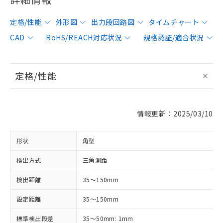
定格/性能
外形図
出力段回路図
タイムチャート
CAD
RoHS/REACH対応状況
規格認証/適合状況
定格/性能
情報更新：2025/03/10
形状
角型
検出方式
三角測距
検出距離
35～150mm
設定距離
35～150mm
標準検出段差
35～50mm: 1mm