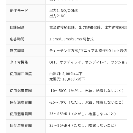
動作モード
出力1: NO/COM3
出力2: NC
※1 対応状況
保護回路
電源逆接続保護、出力短絡保護、出力逆接続保護
対応済み：EU RoHS指令（10物質）の
非含有に対応した製品が提供可能な商品で
応答時間
1.5ms/10ms/50ms 切替式
す。
対応予定：EU RoHS指令（10物質）の非含
感度調整
ティーチング方式/マニュアル操作/IO-Link通信で
ご利用条件
有に対応した製品に切り替える予定のある
タイマ機能
OFF、オフディレイ、オンディレイ、ワンショット
商品です。
対応予定なし：EU RoHS指令（10物質）の
以下の条件をお読みいただき、同意のうえ
使用周囲照度
白熱灯: 8,000lx以下
非含有に非対応の商品で、対応品を出す予
太陽光: 16,000lx以下
ご利用ください。
定はありません。
調査・確認中：EU RoHS指令（10物質）の
本サービスは、当社制御機器事業取扱
使用温度範囲
-10～50℃（ただし、氷結、結露しないこと）
※1 中国RoHS○×表
非含有の対応状況を調査中または確認中の
商品の当社在庫状況および標準価格
商品です。
保存温度範囲
-25～70℃（ただし、氷結、結露しないこと）
(税抜)を提供させていただくもので
「○」：最大均質材料含有率が中国RoHSの
非該当品：ライセンス料など無形物で、有
す。
基準値以下であることを示します。
害物質有無と関係のない商品です。
使用湿度範囲
35～85%RH（ただし、結露しないこと）
当社制御機器事業取扱商品の中には、
「×」：最大均質材料含有率が中国RoHSの
仕入先様の事情により、非含有部品として
本サービスの対象外となる商品もある
基準値を超えていることを示します。
いたものが、含有品と判明した場合などや
保存湿度範囲
35～95%RH（ただし、結露しないこと）
当社は、これら貴社製品のうち、外国
ことをご了承ください。
「－」：未確認です。当社販売部門へお問
むを得ず変更することがあります。
為替および外国貿易法に定める商品