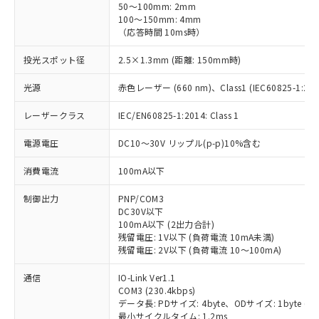
50～100mm: 2mm
100～150mm: 4mm
（応答時間 10ms時）
投光スポット径
2.5×1.3mm (距離: 150mm時)
光源
赤色レーザー (660 nm)、Class1 (IEC60825-1:2014
レーザークラス
IEC/EN60825-1:2014: Class 1
電源電圧
DC10～30V リップル(p-p)10%含む
消費電流
100mA以下
制御出力
PNP/COM3
DC30V以下
100mA以下 (2出力合計)
残留電圧: 1V以下 (負荷電流 10mA未満)
残留電圧: 2V以下 (負荷電流 10～100mA)
通信
IO-Link Ver1.1
COM3 (230.4kbps)
データ長: PDサイズ: 4byte、ODサイズ: 1byte (M-seq
最小サイクルタイム: 1.2ms