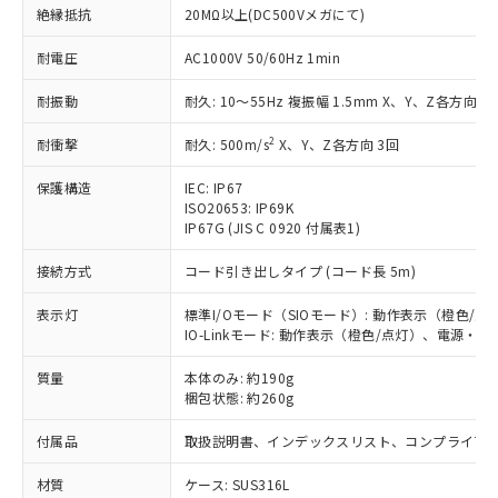
在庫状況および標準価格照会結果は、
い合わせください。
絶縁抵抗
20MΩ以上(DC500Vメガにて)
（以下｢規制貨物等」という）を輸出
記載している更新日時点での社内デー
*EU RoHS指令（10物質）：
または国外への提供する場合は、日本
記
タに基づき作成されるものであり、閲
説明
鉛(Pb) 1000ppm以下、 水銀(Hg) 1000ppm以下、 カド
耐電圧
AC1000V 50/60Hz 1min
*中国RoHS10物質の基準値 (GB/T26572)：
国政府の輸出許可(または役務取引許
号
覧された時点での実際の在庫および標
ミウム(Cd) 100ppm以下、
Pb(鉛) :1000ppm、 Hg(水銀) : 1000ppm、 Cd(カドミウ
可)を取得するなどの必要な手続きを
六価クロム(Cr(Ⅵ)) 1000ppm以下、ポリ臭化ビフェニル
ム) : 100ppm、
準価格とは異なる場合があることをご
耐振動
耐久: 10～55Hz 複振幅 1.5mm X、Y、Z各方向 2h
類(PBB) 1000ppm以下、ポリ臭化ジフェニルエーテル類
Cr(Ⅵ)(六価クロム) : 1000ppm、 PBBs(ポリ臭化ビフェ
とります。
了承ください。
(PBDE) 1000ppm以下、フタル酸ビス(2-エチルヘキシ
○
一定数以上の在庫あり
ニル類) : 1000ppm、 PBDEs(ポリ臭化ジフェニルエーテ
当社は規制貨物を破棄する場合は、完
ル) (DEHP)(別名：DOP) 1000ppm以下、フタル酸ブチ
正式な納期状況および標準価格はお客
2
ル類) : 1000ppm、
耐衝撃
耐久: 500m/s
X、Y、Z各方向 3回
ルベンジル（BBP） 1000ppm以下、フタル酸ジブチル
全に破砕するなど、違法に輸出されな
DBP(フタル酸ジブチル) : 1000ppm、 DIBP(フタル酸ジ
様のお取引先、またはお客様担当のオ
（DBP） 1000ppm以下、フタル酸ジイソブチル
イソブチル) : 1000ppm、 BBP(フタル酸ブチルベンジ
△
一定数には満たないが在庫あり
いよう必要な手段を講じます。
保護構造
IEC: IP67
ムロン制御機器販売店・当社販売員に
(DIBP) 1000ppm以下
ル) : 1000ppm、
当社は貴社製品を、核兵器、ミサイ
但し、RoHS指令で産業用監視および制御機器に対する
ISO20653: IP69K
DEHP(フタル酸ビス(2-エチルヘキシル)) : 1000ppm
ご相談ください。
適用除外項目は除く。
IP67G (JIS C 0920 付属表1)
ル、化学兵器、生物兵器またはその他
－
在庫なし(最新の在庫状況につ
オムロン制御機器販売店や当社販売拠
フタル酸エステル類の４物質については閾値を超える意
武器並びにこれらの製造装置等に一切
いては、お客様のお取引先、ま
図的な使用がないことを確認しています。
点は「
販売ネットワーク
」をご確認
接続方式
コード引き出しタイプ (コード長 5m)
※2 環境保護使用期限
使用いたしません。
たはお客様担当のオムロン制御
ください。
当社は、貴社製品を第三者に販売する
機器販売店・当社販売員にご確
在庫状況および標準価格結果を当社の
表示灯
標準I/Oモード（SIOモード）: 動作表示（橙色
※2 対応予定月
「ｅ」：有害物質（10物質）のすべてが基
場合は、上記1、2および3の内容を当
認ください)
事前の承諾なく第三者に漏洩または開
IO-Linkモード: 動作表示（橙色/点灯）、電源・
準値以下であることを示します。
該第三者に通知します。また当社は、
示しないようお願いします。
部品在庫の切り替え状況などにより、予定
「10」：通常の使用状況下において有害物
販売先および販売に係わる関係者が違
マイパーツ機能（部品リスト作成サー
質量
本体のみ: 約190g
空
受注生産機種、また在庫状況の
月が前後することがあります。
質が外部に漏えいし、環境に深刻な影響を
法に輸出するおそれがある場合は、取
梱包状態: 約260g
ビス）をご利用いただくには、I-Web
白
情報を公開していない機種
及ぼさない年数を意味します。
り引きをいたしません。
メンバーズにご登録されている必要が
「－」：未確認です。当社販売部門へお問
付属品
取扱説明書、インデックスリスト、コンプライアン
あります。
い合わせください。
お客様が当ウェブサイト上で当社にご
※3 非含有証明書ダウンロード
材質
ケース: SUS316L
登録された部品リストについて、当社