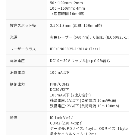
50～100mm: 2mm
100～150mm: 4mm
（応答時間 10ms時）
投光スポット径
2.5×1.3mm (距離: 150mm時)
光源
赤色レーザー (660 nm)、Class1 (IEC60825-1:2014
レーザークラス
IEC/EN60825-1:2014: Class 1
電源電圧
DC10～30V リップル(p-p)10%含む
消費電流
100mA以下
制御出力
PNP/COM3
DC30V以下
100mA以下 (2出力合計)
残留電圧: 1V以下 (負荷電流 10mA未満)
残留電圧: 2V以下 (負荷電流 10～100mA)
通信
IO-Link Ver1.1
COM3 (230.4kbps)
データ長: PDサイズ: 4byte、ODサイズ: 1byte (M-seq
最小サイクルタイム: 1.2ms