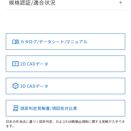
規格認証/適合状況
ログイン/会員登録
EU RoHS
注意事項・凡例
UL認証
CSA認証
CEマーキング
Yes
Yes
Yes
対応状況
対応予定月
※1
※2
ダウンロードデータをご利用いただく前に、以下を必ずお読
みください。
カタログ/データシート/マニュアル
対応済み
ソフトウェアの使用条件
LR型式承認
DNV型式承認
BV型式承認
KR型式承
（イギリス
（ノルウェー
（フランス
（韓国
船舶規格）
船舶規格）
船舶規格）
船舶規格
中国 RoHS
注意事項・凡例
2D CADデータ
No
No
No
No
中国 RoHS表
※1 ※2
3D CADデータ
この製品の規格認証/適合状況ページへ
Pb
Hg
Cd
Cr(VI)
その他の認証はこちらのページからご検索ください
該非判定見解書/項目別対比表
X
O
O
O
日本の外為法に基づく該非判定、およびEAR再輸出規制に関する見解が入手でき
ます。
"対応済み"や非含有の記載がされた商品であっても、流通