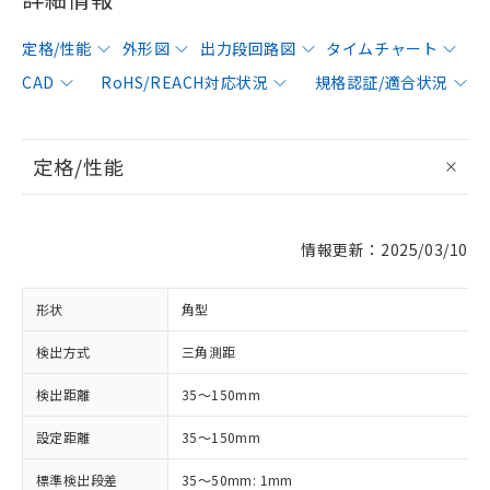
定格/性能
外形図
出力段回路図
タイムチャート
CAD
RoHS/REACH対応状況
規格認証/適合状況
定格/性能
情報更新：2025/03/10
形状
角型
検出方式
三角測距
検出距離
35～150mm
設定距離
35～150mm
標準検出段差
35～50mm: 1mm