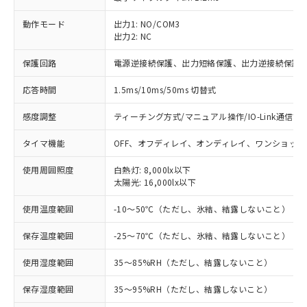
動作モード
出力1: NO/COM3
出力2: NC
※1 対応状況
保護回路
電源逆接続保護、出力短絡保護、出力逆接続保護
対応済み：EU RoHS指令（10物質）の
非含有に対応した製品が提供可能な商品で
応答時間
1.5ms/10ms/50ms 切替式
す。
対応予定：EU RoHS指令（10物質）の非含
感度調整
ティーチング方式/マニュアル操作/IO-Link通信で
ご利用条件
有に対応した製品に切り替える予定のある
タイマ機能
OFF、オフディレイ、オンディレイ、ワンショット
商品です。
対応予定なし：EU RoHS指令（10物質）の
以下の条件をお読みいただき、同意のうえ
使用周囲照度
白熱灯: 8,000lx以下
非含有に非対応の商品で、対応品を出す予
太陽光: 16,000lx以下
ご利用ください。
定はありません。
調査・確認中：EU RoHS指令（10物質）の
本サービスは、当社制御機器事業取扱
使用温度範囲
-10～50℃（ただし、氷結、結露しないこと）
※1 中国RoHS○×表
非含有の対応状況を調査中または確認中の
商品の当社在庫状況および標準価格
商品です。
保存温度範囲
-25～70℃（ただし、氷結、結露しないこと）
(税抜)を提供させていただくもので
「○」：最大均質材料含有率が中国RoHSの
非該当品：ライセンス料など無形物で、有
す。
基準値以下であることを示します。
害物質有無と関係のない商品です。
使用湿度範囲
35～85%RH（ただし、結露しないこと）
当社制御機器事業取扱商品の中には、
「×」：最大均質材料含有率が中国RoHSの
仕入先様の事情により、非含有部品として
本サービスの対象外となる商品もある
基準値を超えていることを示します。
いたものが、含有品と判明した場合などや
保存湿度範囲
35～95%RH（ただし、結露しないこと）
当社は、これら貴社製品のうち、外国
ことをご了承ください。
「－」：未確認です。当社販売部門へお問
むを得ず変更することがあります。
為替および外国貿易法に定める商品