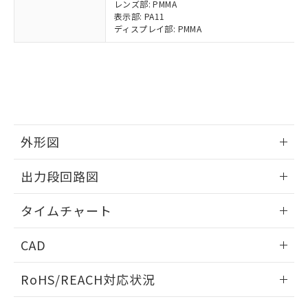
レンズ部: PMMA
および当社の共同利用者が、当社の製
表示部: PA11
下記の非含有証明書をダウンロードするこ
品・サービスに関するお客様との取
ディスプレイ部: PMMA
とができます。
合意する
キャンセル
引・商談に必要な範囲で利用すること
をご了承ください。
EU RoHS指令（10物質）の非含有証明書
※当社の共同利用者とは、
"個人情報
51物質の非含有証明書（当社基準）
の共同利用に関して"
の「1.共同利
※本証明書は発行日時点で非含有を証明す
用者の範囲」に記載されている法人を
るもので、過去に遡って非含有を証明する
指します。
ものではありません。
また、RoHS指令のフタル酸エステル類４
外形図
物質の対応では、対応完了までの期間は出
荷製品に未対応品が混在することから備考
情報更新：2025/03/10
出力段回路図
欄に対応日を記載しておりました。
既に当社にて対応品への在庫切替を完了
情報更新：2025/03/10
タイムチャート
していることから、特段のことがない限
り、2022年1月12日より割愛しておりま
情報更新：2025/03/10
す。
CAD
ログイン/会員登録いただくと、CADデータをダウンロー
RoHS/REACH対応状況
ドすることができます。
情報更新：2026/7/29