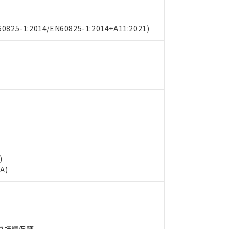
825-1:2014/EN60825-1:2014+A11:2021)
)
A)
 RoHS指令（10物質）の非含有に対応した製品が提供可能な商品です
oHS指令（10物質）の非含有に対応した製品に切り替える予定のある
 RoHS指令（10物質）の非含有に非対応の商品で、対応品を出す予
 RoHS指令（10物質）の非含有の対応状況を調査中または確認中の