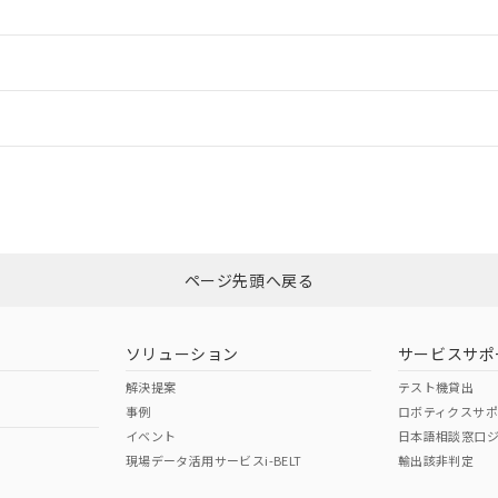
ードすることができます。
情報更新：
ログイン/会員登録
CCC認証
電波法
みください。
N/A
N/A
非含有証明書
※3
ページ先頭へ戻る
ダウンロードはこちら
型式承認
NK型式承認
ABS型式承認
韓国
（日本
（アメリカ
ソリューション
サービスサポ
舶規格）
船舶規格）
船舶規格）
解決提案
テスト機貸出
事例
ロボティクスサ
No
No
イベント
日本語相談窓口
現場データ活用サービスi-BELT
輸出該非判定
I)
PBBs
PBDEs
DBP