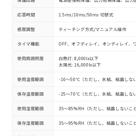
保護回路
電源逆接続保護、出力短絡保護、出力
非該当品：ライセ
※1 中国RoHS
仕入先様の事情に
があります。
応答時間
1.5ms/10ms/50ms 切替式
以下の条件をお読
「○」：最大均質
「×」：最大均質
本サービスは
当社は、これ
*EU RoHS指令（10物
感度調整
ティーチング方式/マニュアル操作
「－」：未確認で
鉛(Pb) 1000ppm以下、
くものです。
う）を輸出ま
記
説明
六価クロム(Cr(Ⅵ)) 1
当社制御機器
などの必要な
フタル酸ビス(2-エチルヘ
号
タイマ機能
OFF、オフディレイ、オンディレイ、
*中国RoHS10物質の基準値 
ル（DBP） 1000ppm
在庫状況およ
当社は規制貨
Pb(鉛) :1000ppm、 Hg
但し、RoHS指令で産
のであり、閲
ます。
Cr(Ⅵ)(六価クロム) : 
フタル酸エステル類の４
○
一定数以
DBP(フタル酸ジブチル) :
使用周囲照度
白熱灯: 8,000lx以下
い。
当社は貴社製
DEHP(フタル酸ビス(2-エ
太陽光: 16,000lx以下
正式な納期状
置等に一切使
当社販売員に
※2 対応予定月
△
一定数に
当社は、貴社
オムロン制御
また当社は、
※2 環境保護使
使用温度範囲
-10～50℃（ただし、氷結、結露しな
在庫状況およ
部品在庫の切り替
たしません。
－
在庫なし
す。
「ｅ」：有害物質
機器販売
保存温度範囲
-25～70℃（ただし、氷結、結露しな
マイパーツ機
「10」：通常の
ている必要が
味します。
空
受注生産
使用湿度範囲
35～85%RH（ただし、結露しないこ
お客様が当ウ
※3 非含有証明
「－」：未確認で
白
が、当社の製
さい。
下記の非含有証明
保存湿度範囲
35～95%RH（ただし、結露しないこ
※当社の共同
いる法人を指
EU RoHS指令（