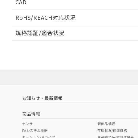
CAD
ログイン/会員登録いただくと、CADデータをダウンロ
RoHS/REACH対応状況
規格認証/適合状況
EU RoHS
注意事項・凡例
UL認証
CSA認証
CEマーキング
ダウンロードデータをご利用いただく前に、以下を必ずお読
Yes
Yes
Yes
対応状況
対応予定月
※1
※2
ソフトウェアの使用条件
対応済み
LR型式承認
DNV型式承認
BV型式承認
KR
（イギリス
（ノルウェー
（フランス
（
お知らせ・最新情報
中国 RoHS
注意事項・凡例
船舶規格）
船舶規格）
船舶規格）
船
商品情報
No
No
No
No
中国 RoHS表
※1 ※2
センサ
新商品情報
FAシステム機器
在庫状況/標準価格
Pb
Hg
Cd
Cr(V
モーション/ドライブ
生産終了品/推奨代替品