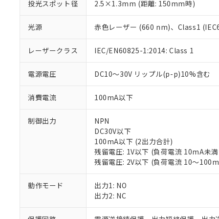
投光スポット径
2.5×1.3mm (距離: 150mm時)
光源
赤色レーザー (660 nm)、Class1 (IEC60
レーザークラス
IEC/EN60825-1:2014: Class 1
電源電圧
DC10～30V リップル(p-p)10%含む
消費電流
100mA以下
制御出力
NPN
DC30V以下
100mA以下 (2出力合計)
残留電圧: 1V以下 (負荷電流 10mA未満
※1 対応状況
残留電圧: 2V以下 (負荷電流 10～100m
対応済み：EU
動作モード
出力1: NO
対応予定：EU R
出力2: NC
対応予定なし：EU
調査・確認中：EU
ご利用条件