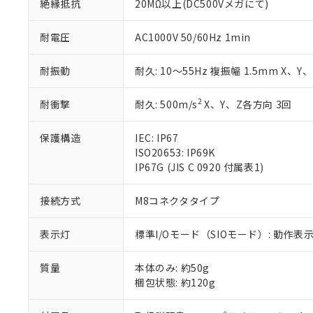
絶縁抵抗
20MΩ以上(DC500Vメガにて)
51物質の非含有証
※本証明書は発行
耐電圧
AC1000V 50/60Hz 1min
また、RoHS指
混在することから
耐振動
耐久: 10～55Hz 複振幅 1.5mm X、Y
既に当社にて対応
り割愛しておりま
2
耐衝撃
耐久: 500m/s
X、Y、Z各方向 3回
保護構造
IEC: IP67
ISO20653: IP69K
IP67G (JIS C 0920 付属表1)
接続方式
M8コネクタタイプ
表示灯
標準I/Oモード（SIOモード）: 動作
質量
本体のみ: 約50g
梱包状態: 約120g