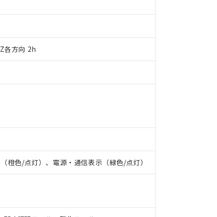
明書（当社基準）
日時点で非含有を証明するもので、過去に遡って非含有を証明するも
令のフタル酸エステル類４物質の対応では、対応完了までの期間は出
備考欄に対応日を記載しておりました。
、Z各方向 2h
品への在庫切替を完了していることから、特段のことがない限り、20
す。
表示（橙色/点灯）、電源・通信表示（緑色/点灯）