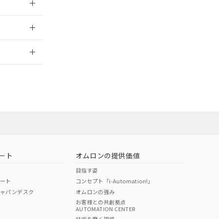
2026/7/29
ート
オムロンの提供価値
目指す姿
ポート
コンセプト「i-Automation!」
ジャパンデスク
オムロンの強み
お客様との共創拠点
AUTOMATION CENTER
DIBP
BBP
DEHP
環境保護