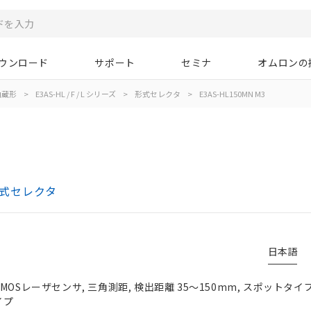
ウンロード
サポート
セミナ
オムロンの
内蔵形
>
E3AS-HL / F / L シリーズ
>
形式セレクタ
>
E3AS-HL150MN M3
 形式セレクタ
日本語
MOSレーザセンサ, 三角測距, 検出距離 35～150mm, スポットタイ
イプ