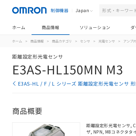
制御機器
Japan
ホーム
商品情報
ソリューション
ダ
ホーム
>
商品情報
>
商品カテゴリ
>
センサ
>
光電センサ
>
アンプ
距離設定形光電センサ
E3AS-HL150MN M3
E3AS-HL / F / L シリーズ 距離設定形光電センサ
商品概要
距離設定形光電センサ, C
ザ, NPN, M8コネクタタ