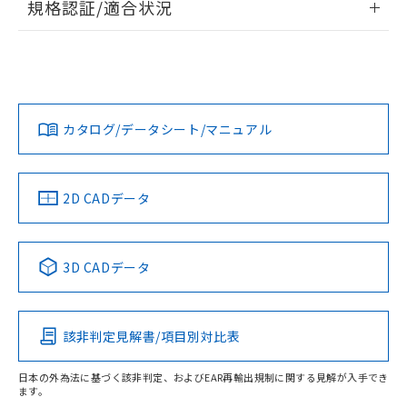
規格認証/適合状況
ログイン/会員登録
EU RoHS
注意事項・凡例
UL認証
CSA認証
CEマーキング
Yes
Yes
Yes
対応状況
対応予定月
※1
※2
ダウンロードデータをご利用いただく前に、以下を必ずお読
みください。
カタログ/データシート/マニュアル
対応済み
ソフトウェアの使用条件
LR型式承認
DNV型式承認
BV型式承認
KR型式承
（イギリス
（ノルウェー
（フランス
（韓国
船舶規格）
船舶規格）
船舶規格）
船舶規格
中国 RoHS
注意事項・凡例
2D CADデータ
No
No
No
No
中国 RoHS表
※1 ※2
3D CADデータ
この製品の規格認証/適合状況ページへ
Pb
Hg
Cd
Cr(VI)
その他の認証はこちらのページからご検索ください
該非判定見解書/項目別対比表
X
O
O
O
日本の外為法に基づく該非判定、およびEAR再輸出規制に関する見解が入手でき
ます。
"対応済み"や非含有の記載がされた商品であっても、流通