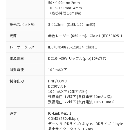
50～100mm: 2mm
100～150mm: 4mm
（応答時間 10ms時）
投光スポット径
8×1.3mm (距離: 150mm時)
光源
赤色レーザー (660 nm)、Class1 (IEC60825-1:2014
レーザークラス
IEC/EN60825-1:2014: Class 1
電源電圧
DC10～30V リップル(p-p)10%含む
消費電流
100mA以下
制御出力
PNP/COM3
DC30V以下
100mA以下 (2出力合計)
残留電圧: 1V以下 (負荷電流 10mA未満)
残留電圧: 2V以下 (負荷電流 10～100mA)
通信
IO-Link Ver1.1
COM3 (230.4kbps)
データ長: PDサイズ: 4byte、ODサイズ: 1byte (M-seq
最小サイクルタイム: 1.2ms