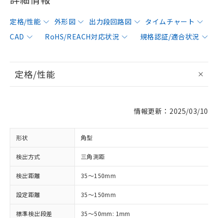
定格/性能
外形図
出力段回路図
タイムチャート
CAD
RoHS/REACH対応状況
規格認証/適合状況
定格/性能
情報更新：2025/03/10
形状
角型
検出方式
三角測距
検出距離
35～150mm
設定距離
35～150mm
標準検出段差
35～50mm: 1mm