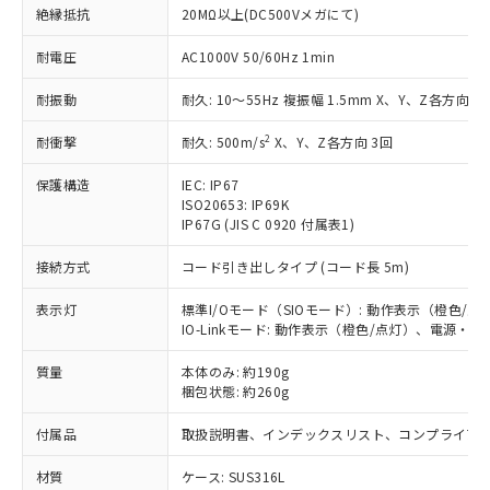
在庫状況および標準価格照会結果は、
い合わせください。
絶縁抵抗
20MΩ以上(DC500Vメガにて)
（以下｢規制貨物等」という）を輸出
記載している更新日時点での社内デー
*EU RoHS指令（10物質）：
または国外への提供する場合は、日本
記
タに基づき作成されるものであり、閲
説明
鉛(Pb) 1000ppm以下、 水銀(Hg) 1000ppm以下、 カド
耐電圧
AC1000V 50/60Hz 1min
*中国RoHS10物質の基準値 (GB/T26572)：
国政府の輸出許可(または役務取引許
号
覧された時点での実際の在庫および標
ミウム(Cd) 100ppm以下、
Pb(鉛) :1000ppm、 Hg(水銀) : 1000ppm、 Cd(カドミウ
可)を取得するなどの必要な手続きを
六価クロム(Cr(Ⅵ)) 1000ppm以下、ポリ臭化ビフェニル
ム) : 100ppm、
準価格とは異なる場合があることをご
耐振動
耐久: 10～55Hz 複振幅 1.5mm X、Y、Z各方向 2h
類(PBB) 1000ppm以下、ポリ臭化ジフェニルエーテル類
Cr(Ⅵ)(六価クロム) : 1000ppm、 PBBs(ポリ臭化ビフェ
とります。
了承ください。
(PBDE) 1000ppm以下、フタル酸ビス(2-エチルヘキシ
○
一定数以上の在庫あり
ニル類) : 1000ppm、 PBDEs(ポリ臭化ジフェニルエーテ
当社は規制貨物を破棄する場合は、完
ル) (DEHP)(別名：DOP) 1000ppm以下、フタル酸ブチ
正式な納期状況および標準価格はお客
2
ル類) : 1000ppm、
耐衝撃
耐久: 500m/s
X、Y、Z各方向 3回
ルベンジル（BBP） 1000ppm以下、フタル酸ジブチル
全に破砕するなど、違法に輸出されな
DBP(フタル酸ジブチル) : 1000ppm、 DIBP(フタル酸ジ
様のお取引先、またはお客様担当のオ
（DBP） 1000ppm以下、フタル酸ジイソブチル
イソブチル) : 1000ppm、 BBP(フタル酸ブチルベンジ
△
一定数には満たないが在庫あり
いよう必要な手段を講じます。
保護構造
IEC: IP67
ムロン制御機器販売店・当社販売員に
(DIBP) 1000ppm以下
ル) : 1000ppm、
当社は貴社製品を、核兵器、ミサイ
但し、RoHS指令で産業用監視および制御機器に対する
ISO20653: IP69K
DEHP(フタル酸ビス(2-エチルヘキシル)) : 1000ppm
ご相談ください。
適用除外項目は除く。
IP67G (JIS C 0920 付属表1)
ル、化学兵器、生物兵器またはその他
－
在庫なし(最新の在庫状況につ
オムロン制御機器販売店や当社販売拠
フタル酸エステル類の４物質については閾値を超える意
武器並びにこれらの製造装置等に一切
いては、お客様のお取引先、ま
図的な使用がないことを確認しています。
点は「
販売ネットワーク
」をご確認
接続方式
コード引き出しタイプ (コード長 5m)
※2 環境保護使用期限
使用いたしません。
たはお客様担当のオムロン制御
ください。
当社は、貴社製品を第三者に販売する
機器販売店・当社販売員にご確
在庫状況および標準価格結果を当社の
表示灯
標準I/Oモード（SIOモード）: 動作表示（橙色
※2 対応予定月
「ｅ」：有害物質（10物質）のすべてが基
場合は、上記1、2および3の内容を当
認ください)
事前の承諾なく第三者に漏洩または開
IO-Linkモード: 動作表示（橙色/点灯）、電源・
準値以下であることを示します。
該第三者に通知します。また当社は、
示しないようお願いします。
部品在庫の切り替え状況などにより、予定
「10」：通常の使用状況下において有害物
販売先および販売に係わる関係者が違
マイパーツ機能（部品リスト作成サー
質量
本体のみ: 約190g
空
受注生産機種、また在庫状況の
月が前後することがあります。
質が外部に漏えいし、環境に深刻な影響を
法に輸出するおそれがある場合は、取
梱包状態: 約260g
ビス）をご利用いただくには、I-Web
白
情報を公開していない機種
及ぼさない年数を意味します。
り引きをいたしません。
メンバーズにご登録されている必要が
「－」：未確認です。当社販売部門へお問
付属品
取扱説明書、インデックスリスト、コンプライアン
あります。
い合わせください。
お客様が当ウェブサイト上で当社にご
※3 非含有証明書ダウンロード
材質
ケース: SUS316L
登録された部品リストについて、当社