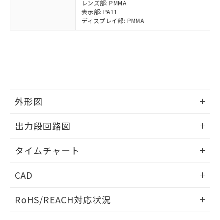
レンズ部: PMMA
および当社の共同利用者が、当社の製
表示部: PA11
下記の非含有証明書をダウンロードするこ
品・サービスに関するお客様との取
ディスプレイ部: PMMA
とができます。
合意する
キャンセル
引・商談に必要な範囲で利用すること
をご了承ください。
EU RoHS指令（10物質）の非含有証明書
※当社の共同利用者とは、
"個人情報
51物質の非含有証明書（当社基準）
の共同利用に関して"
の「1.共同利
※本証明書は発行日時点で非含有を証明す
用者の範囲」に記載されている法人を
るもので、過去に遡って非含有を証明する
指します。
ものではありません。
また、RoHS指令のフタル酸エステル類４
外形図
物質の対応では、対応完了までの期間は出
荷製品に未対応品が混在することから備考
情報更新：2025/03/10
出力段回路図
欄に対応日を記載しておりました。
既に当社にて対応品への在庫切替を完了
情報更新：2025/03/10
タイムチャート
していることから、特段のことがない限
り、2022年1月12日より割愛しておりま
情報更新：2025/03/10
す。
CAD
ログイン/会員登録いただくと、CADデータをダウンロー
RoHS/REACH対応状況
ドすることができます。
情報更新：2026/7/29