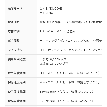
動作モード
出力1: NO/COM3
出力2: NC
※1 対応状況
保護回路
電源逆接続保護、出力短絡保護、出力逆接続保護
対応済み：EU RoHS指令（10物質）の
非含有に対応した製品が提供可能な商品で
応答時間
1.5ms/10ms/50ms 切替式
す。
対応予定：EU RoHS指令（10物質）の非含
感度調整
ティーチング方式/マニュアル操作/IO-Link通信で
ご利用条件
有に対応した製品に切り替える予定のある
タイマ機能
OFF、オフディレイ、オンディレイ、ワンショット
商品です。
対応予定なし：EU RoHS指令（10物質）の
以下の条件をお読みいただき、同意のうえ
使用周囲照度
白熱灯: 8,000lx以下
非含有に非対応の商品で、対応品を出す予
太陽光: 16,000lx以下
ご利用ください。
定はありません。
調査・確認中：EU RoHS指令（10物質）の
本サービスは、当社制御機器事業取扱
使用温度範囲
-10～50℃（ただし、氷結、結露しないこと）
※1 中国RoHS○×表
非含有の対応状況を調査中または確認中の
商品の当社在庫状況および標準価格
商品です。
保存温度範囲
-25～70℃（ただし、氷結、結露しないこと）
(税抜)を提供させていただくもので
「○」：最大均質材料含有率が中国RoHSの
非該当品：ライセンス料など無形物で、有
す。
基準値以下であることを示します。
害物質有無と関係のない商品です。
使用湿度範囲
35～85%RH（ただし、結露しないこと）
当社制御機器事業取扱商品の中には、
「×」：最大均質材料含有率が中国RoHSの
仕入先様の事情により、非含有部品として
本サービスの対象外となる商品もある
基準値を超えていることを示します。
いたものが、含有品と判明した場合などや
保存湿度範囲
35～95%RH（ただし、結露しないこと）
当社は、これら貴社製品のうち、外国
ことをご了承ください。
「－」：未確認です。当社販売部門へお問
むを得ず変更することがあります。
為替および外国貿易法に定める商品