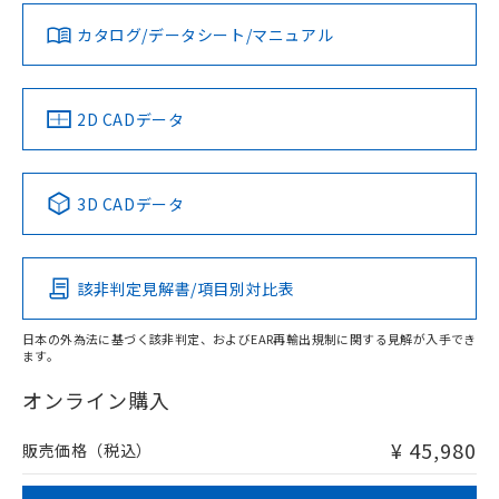
ダウンロードデータをご利用いただく前に、以下を必ずお読
みください。
カタログ/データシート/マニュアル
対応済み
ソフトウェアの使用条件
LR型式承認
DNV型式承認
BV型式承認
KR型式承
（イギリス
（ノルウェー
（フランス
（韓国
船舶規格）
船舶規格）
船舶規格）
船舶規格
中国 RoHS
注意事項・凡例
2D CADデータ
No
No
No
No
中国 RoHS表
※1 ※2
3D CADデータ
この製品の規格認証/適合状況ページへ
Pb
Hg
Cd
Cr(VI)
その他の認証はこちらのページからご検索ください
該非判定見解書/項目別対比表
X
O
O
O
日本の外為法に基づく該非判定、およびEAR再輸出規制に関する見解が入手でき
ます。
"対応済み"や非含有の記載がされた商品であっても、流通
在庫等で未対応品が混在する可能性があります。
オンライン購入
非含有品が必要な際は、弊社営業部門もしくは販売店へお
問い合わせください。
¥ 45,980
販売価格（税込）