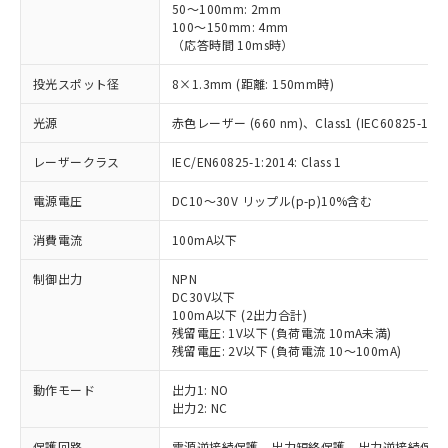
50～100mm: 2mm
100～150mm: 4mm
（応答時間 10ms時）
投光スポット径
8×1.3mm (距離: 150mm時)
光源
赤色レーザー (660 nm)、Class1 (IEC60825-1:201
レーザークラス
IEC/EN60825-1:2014: Class 1
電源電圧
DC10～30V リップル(p-p)10%含む
消費電流
100mA以下
制御出力
NPN
DC30V以下
100mA以下 (2出力合計)
残留電圧: 1V以下 (負荷電流 10mA未満)
残留電圧: 2V以下 (負荷電流 10～100mA)
動作モード
出力1: NO
出力2: NC
保護回路
電源逆接続保護、出力短絡保護、出力逆接続保護