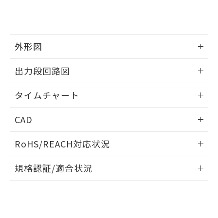
合意する
キャンセル
引・商談に必要な範囲で利用すること
をご了承ください。
EU RoHS指令（10物質）の非含有証明書
※当社の共同利用者とは、
"個人情報
51物質の非含有証明書（当社基準）
の共同利用に関して"
の「1.共同利
※本証明書は発行日時点で非含有を証明す
用者の範囲」に記載されている法人を
外形図
るもので、過去に遡って非含有を証明する
指します。
ものではありません。
情報更新：2025/03/10
出力段回路図
また、RoHS指令のフタル酸エステル類４
物質の対応では、対応完了までの期間は出
情報更新：2025/03/10
荷製品に未対応品が混在することから備考
タイムチャート
欄に対応日を記載しておりました。
既に当社にて対応品への在庫切替を完了
情報更新：2025/03/10
CAD
していることから、特段のことがない限
り、2022年1月12日より割愛しておりま
ログイン/会員登録いただくと、CADデータをダウンロー
す。
RoHS/REACH対応状況
ドすることができます。
情報更新：2026/7/29
規格認証/適合状況
ログイン/会員登録
EU RoHS
注意事項・凡例
UL認証
CSA認証
CEマーキング
Yes
Yes
Yes
対応状況
対応予定月
※1
※2