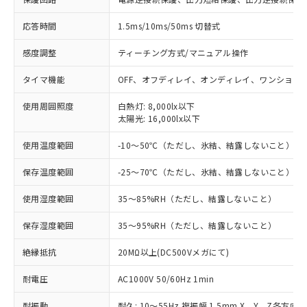
※1 対応状況
応答時間
1.5ms/10ms/50ms 切替式
対応済み：EU RoHS指令（10物質）の
非含有に対応した製品が提供可能な商品で
感度調整
ティーチング方式/マニュアル操作
す。
対応予定：EU RoHS指令（10物質）の非含
タイマ機能
OFF、オフディレイ、オンディレイ、ワンショッ
ご利用条件
有に対応した製品に切り替える予定のある
商品です。
使用周囲照度
白熱灯: 8,000lx以下
太陽光: 16,000lx以下
対応予定なし：EU RoHS指令（10物質）の
以下の条件をお読みいただき、同意のうえ
非含有に非対応の商品で、対応品を出す予
ご利用ください。
使用温度範囲
-10～50℃（ただし、氷結、結露しないこと）
定はありません。
調査・確認中：EU RoHS指令（10物質）の
本サービスは、当社制御機器事業取扱
保存温度範囲
-25～70℃（ただし、氷結、結露しないこと）
※1 中国RoHS○×表
非含有の対応状況を調査中または確認中の
商品の当社在庫状況および標準価格
商品です。
使用湿度範囲
(税抜)を提供させていただくもので
35～85%RH（ただし、結露しないこと）
「○」：最大均質材料含有率が中国RoHSの
非該当品：ライセンス料など無形物で、有
す。
基準値以下であることを示します。
害物質有無と関係のない商品です。
保存湿度範囲
35～95%RH（ただし、結露しないこと）
当社制御機器事業取扱商品の中には、
「×」：最大均質材料含有率が中国RoHSの
仕入先様の事情により、非含有部品として
本サービスの対象外となる商品もある
基準値を超えていることを示します。
いたものが、含有品と判明した場合などや
絶縁抵抗
当社は、これら貴社製品のうち、外国
20MΩ以上(DC500Vメガにて)
ことをご了承ください。
「－」：未確認です。当社販売部門へお問
むを得ず変更することがあります。
為替および外国貿易法に定める商品
在庫状況および標準価格照会結果は、
い合わせください。
耐電圧
AC1000V 50/60Hz 1min
（以下｢規制貨物等」という）を輸出
記載している更新日時点での社内デー
*EU RoHS指令（10物質）：
または国外への提供する場合は、日本
記
タに基づき作成されるものであり、閲
説明
鉛(Pb) 1000ppm以下、 水銀(Hg) 1000ppm以下、 カド
耐振動
耐久: 10～55Hz 複振幅 1.5mm X、Y、Z各方向 2
*中国RoHS10物質の基準値 (GB/T26572)：