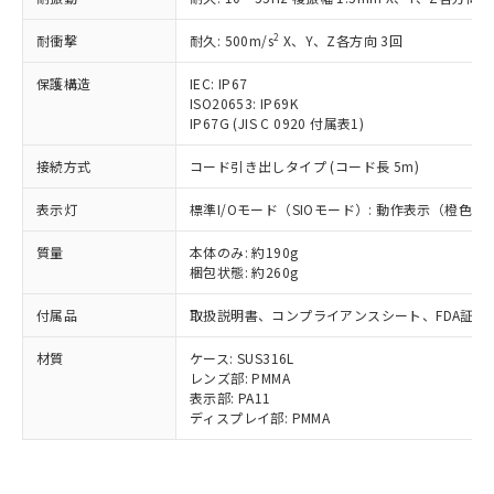
国政府の輸出許可(または役務取引許
号
覧された時点での実際の在庫および標
ミウム(Cd) 100ppm以下、
Pb(鉛) :1000ppm、 Hg(水銀) : 1000ppm、 Cd(カドミウ
可)を取得するなどの必要な手続きを
六価クロム(Cr(Ⅵ)) 1000ppm以下、ポリ臭化ビフェニル
ム) : 100ppm、
準価格とは異なる場合があることをご
2
耐衝撃
耐久: 500m/s
X、Y、Z各方向 3回
類(PBB) 1000ppm以下、ポリ臭化ジフェニルエーテル類
Cr(Ⅵ)(六価クロム) : 1000ppm、 PBBs(ポリ臭化ビフェ
とります。
了承ください。
(PBDE) 1000ppm以下、フタル酸ビス(2-エチルヘキシ
○
一定数以上の在庫あり
ニル類) : 1000ppm、 PBDEs(ポリ臭化ジフェニルエーテ
当社は規制貨物を破棄する場合は、完
ル) (DEHP)(別名：DOP) 1000ppm以下、フタル酸ブチ
正式な納期状況および標準価格はお客
ル類) : 1000ppm、
保護構造
IEC: IP67
ルベンジル（BBP） 1000ppm以下、フタル酸ジブチル
全に破砕するなど、違法に輸出されな
DBP(フタル酸ジブチル) : 1000ppm、 DIBP(フタル酸ジ
様のお取引先、またはお客様担当のオ
ISO20653: IP69K
（DBP） 1000ppm以下、フタル酸ジイソブチル
イソブチル) : 1000ppm、 BBP(フタル酸ブチルベンジ
△
一定数には満たないが在庫あり
いよう必要な手段を講じます。
IP67G (JIS C 0920 付属表1)
ムロン制御機器販売店・当社販売員に
(DIBP) 1000ppm以下
ル) : 1000ppm、
当社は貴社製品を、核兵器、ミサイ
但し、RoHS指令で産業用監視および制御機器に対する
DEHP(フタル酸ビス(2-エチルヘキシル)) : 1000ppm
ご相談ください。
適用除外項目は除く。
接続方式
ル、化学兵器、生物兵器またはその他
コード引き出しタイプ (コード長 5m)
－
在庫なし(最新の在庫状況につ
オムロン制御機器販売店や当社販売拠
フタル酸エステル類の４物質については閾値を超える意
武器並びにこれらの製造装置等に一切
いては、お客様のお取引先、ま
図的な使用がないことを確認しています。
点は「
販売ネットワーク
」をご確認
※2 環境保護使用期限
表示灯
標準I/Oモード（SIOモード）: 動作表示（橙色
使用いたしません。
たはお客様担当のオムロン制御
ください。
当社は、貴社製品を第三者に販売する
機器販売店・当社販売員にご確
在庫状況および標準価格結果を当社の
質量
本体のみ: 約190g
※2 対応予定月
「ｅ」：有害物質（10物質）のすべてが基
場合は、上記1、2および3の内容を当
認ください)
事前の承諾なく第三者に漏洩または開
梱包状態: 約260g
準値以下であることを示します。
該第三者に通知します。また当社は、
示しないようお願いします。
部品在庫の切り替え状況などにより、予定
「10」：通常の使用状況下において有害物
販売先および販売に係わる関係者が違
マイパーツ機能（部品リスト作成サー
付属品
空
受注生産機種、また在庫状況の
取扱説明書、コンプライアンスシート、FDA証明
月が前後することがあります。
質が外部に漏えいし、環境に深刻な影響を
法に輸出するおそれがある場合は、取
ビス）をご利用いただくには、I-Web
白
情報を公開していない機種
及ぼさない年数を意味します。
り引きをいたしません。
材質
メンバーズにご登録されている必要が
ケース: SUS316L
「－」：未確認です。当社販売部門へお問
レンズ部: PMMA
あります。
い合わせください。
表示部: PA11
お客様が当ウェブサイト上で当社にご
※3 非含有証明書ダウンロード
ディスプレイ部: PMMA
登録された部品リストについて、当社
および当社の共同利用者が、当社の製
下記の非含有証明書をダウンロードするこ
品・サービスに関するお客様との取
とができます。