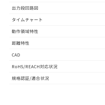
出力段回路図
タイムチャート
動作領域特性
距離特性
CAD
ビーム径-距離特性
ログイン/会員登録いただくと、CADデータをダウンロ
RoHS/REACH対応状況
規格認証/適合状況
EU RoHS
注意事項・凡例
UL認証
CSA認証
CEマーキング
ダウンロードデータをご利用いただく前に、以下を必ずお読
Yes
Yes
Yes
対応状況
対応予定月
※1
※2
ソフトウェアの使用条件