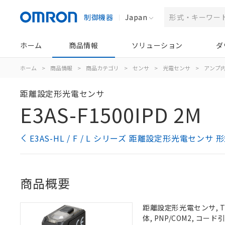
制御機器
Japan
ホーム
商品情報
ソリューション
ダ
ホーム
>
商品情報
>
商品カテゴリ
>
センサ
>
光電センサ
>
アンプ
距離設定形光電センサ
E3AS-F1500IPD 2M
E3AS-HL / F / L シリーズ 距離設定形光電センサ
商品概要
距離設定形光電センサ, TOF
体, PNP/COM2, コー