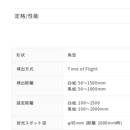
定格/性能
形状
角型
検出方式
Time of Flight
検出距離
白紙: 50～1500mm
黒紙: 50～1000mm
設定距離
白紙: 100～1500
黒紙: 100～1000mm
投光スポット径
φ95mm (距離: 1000mm時)