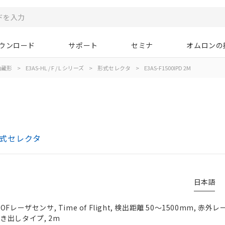
ウンロード
サポート
セミナ
オムロンの
内蔵形
>
E3AS-HL / F / L シリーズ
>
形式セレクタ
>
E3AS-F1500IPD 2M
 形式セレクタ
日本語
レーザセンサ, Time of Flight, 検出距離 50～1500mm, 赤外
ド引き出しタイプ, 2m