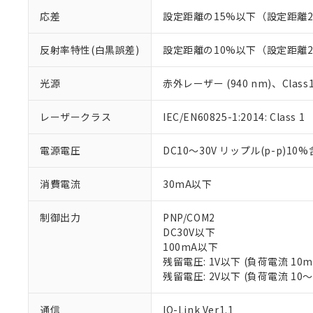
応差
設定距離の15%以下（設定距離2
反射率特性(白黒誤差)
設定距離の10%以下（設定距離2
光源
赤外レーザー (940 nm)、Class1 (I
レーザークラス
IEC/EN60825-1:2014: Class 1
電源電圧
DC10～30V リップル(p-p)10
消費電流
30mA以下
制御出力
PNP/COM2
DC30V以下
100mA以下
残留電圧: 1V以下 (負荷電流 10
残留電圧: 2V以下 (負荷電流 10～
※1 対応状況
通信
IO-Link Ver1.1