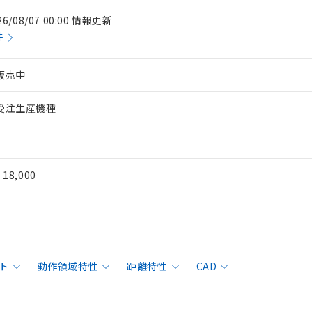
26/08/07 00:00 情報更新
件
販売中
受注生産機種
¥ 18,000
ト
動作領域特性
距離特性
CAD