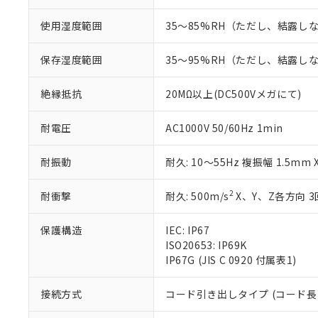
ている必要が
味します。
空
受注生産
お客様が当ウ
※3 非含有証明
「－」：未確認で
使用湿度範囲
35～85%RH（ただし、結露し
白
が、当社の製
さい。
下記の非含有証明
保存湿度範囲
35～95%RH（ただし、結露し
※当社の共同
いる法人を指
EU RoHS指令（
絶縁抵抗
20MΩ以上(DC500Vメガにて)
51物質の非含有証
※本証明書は発行
また、RoHS指
耐電圧
AC1000V 50/60Hz 1min
混在することから
既に当社にて対応
耐振動
耐久: 10～55Hz 複振幅 1.5mm
り割愛しておりま
2
耐衝撃
耐久: 500m/s
X、Y、Z各方向 3
保護構造
IEC: IP67
ISO20653: IP69K
IP67G (JIS C 0920 付属表1)
接続方式
コード引き出しタイプ (コード長 