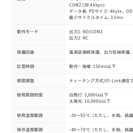
COM2 (38.4kbps)
対応済み：EU
データ長: PDサイズ: 4byte、ODサイズ
対応予定：EU R
最小サイクルタイム: 3.5ms
対応予定なし：EU
調査・確認中：EU
ご利用条件
動作モード
出力1: NO/COM2
非該当品：ライセ
出力2: NC
※1 中国RoHS
仕入先様の事情に
があります。
以下の条件をお読
「○」：最大均質
保護回路
電源逆接続保護、出力短絡保護
「×」：最大均質
本サービスは
当社は、これ
*EU RoHS指令（10物
「－」：未確認で
鉛(Pb) 1000ppm以下、
くものです。
応答時間
動作・復帰: 150ms以下
う）を輸出ま
記
説明
六価クロム(Cr(Ⅵ)) 1
当社制御機器
などの必要な
フタル酸ビス(2-エチルヘ
号
*中国RoHS10物質の基準値 
ル（DBP） 1000ppm
在庫状況およ
当社は規制貨
感度調整
ティーチング方式/IO-Link通信
Pb(鉛) :1000ppm、 Hg
但し、RoHS指令で産
のであり、閲
ます。
Cr(Ⅵ)(六価クロム) : 
フタル酸エステル類の４
○
一定数以
DBP(フタル酸ジブチル) :
い。
当社は貴社製
DEHP(フタル酸ビス(2-エ
使用周囲照度
白熱灯: 3,000lx以下
正式な納期状
置等に一切使
太陽光: 10,000lx以下
当社販売員に
※2 対応予定月
△
一定数に
当社は、貴社
オムロン制御
また当社は、
※2 環境保護使
使用温度範囲
-20～55℃（ただし、氷結、結
在庫状況およ
部品在庫の切り替
たしません。
－
在庫なし
す。
「ｅ」：有害物質
機器販売
マイパーツ機
保存温度範囲
-40～70℃（ただし、氷結、結
「10」：通常の