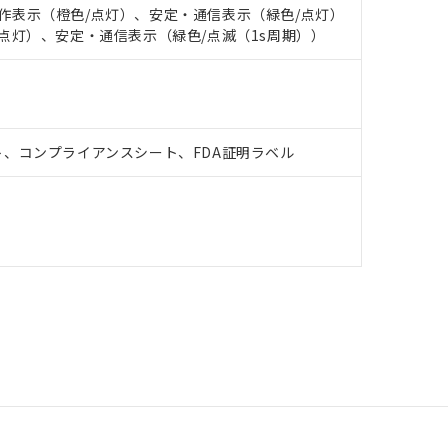
: 動作表示（橙色/点灯）、安定・通信表示（緑色/点灯）
橙色/点灯）、安定・通信表示（緑色/点滅（1s周期））
、コンプライアンスシート、FDA証明ラベル