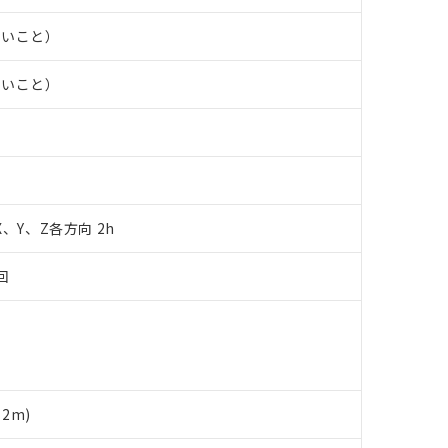
あります。
機種、また在庫状況の情報を公開していない機種
ェブサイト上で当社にご登録された部品リストについて、当社およ
書ダウンロード
す。当社販売部門へお問い合わせください。
ないこと）
品・サービスに関するお客様との取引・商談に必要な範囲で利用す
合意する
キャンセル
書をダウンロードすることができます。
ないこと）
利用者とは、
"個人情報の共同利用に関して"
の「1.共同利用者の
します。
10物質）の非含有証明書
明書（当社基準）
日時点で非含有を証明するもので、過去に遡って非含有を証明するも
令のフタル酸エステル類４物質の対応では、対応完了までの期間は出
備考欄に対応日を記載しておりました。
品への在庫切替を完了していることから、特段のことがない限り、20
 X、Y、Z各方向 2h
す。
回
2m)