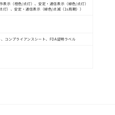
: 動作表示（橙色/点灯）、安定・通信表示（緑色/点灯）
橙色/点灯）、安定・通信表示（緑色/点滅（1s周期））
、コンプライアンスシート、FDA証明ラベル