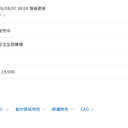
26/08/07 00:00 情報更新
件
販売中
受注生産機種
¥ 19,000
ト
動作領域特性
距離特性
CAD