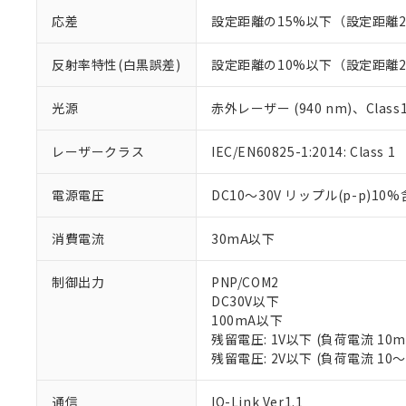
応差
設定距離の15%以下（設定距離2
反射率特性(白黒誤差)
設定距離の10%以下（設定距離2
光源
赤外レーザー (940 nm)、Class1 (I
レーザークラス
IEC/EN60825-1:2014: Class 1
電源電圧
DC10～30V リップル(p-p)10
消費電流
30mA以下
制御出力
PNP/COM2
DC30V以下
100mA以下
残留電圧: 1V以下 (負荷電流 10
残留電圧: 2V以下 (負荷電流 10～
※1 対応状況
通信
IO-Link Ver1.1