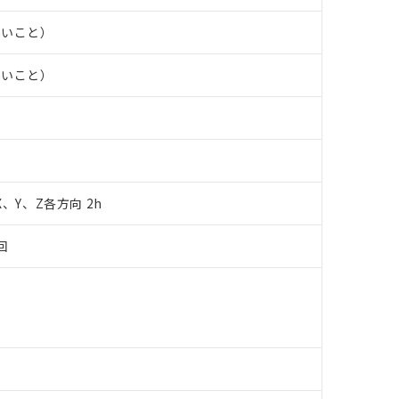
あります。
機種、また在庫状況の情報を公開していない機種
ェブサイト上で当社にご登録された部品リストについて、当社およ
書ダウンロード
す。当社販売部門へお問い合わせください。
ないこと）
品・サービスに関するお客様との取引・商談に必要な範囲で利用す
合意する
キャンセル
書をダウンロードすることができます。
ないこと）
利用者とは、
"個人情報の共同利用に関して"
の「1.共同利用者の
します。
10物質）の非含有証明書
明書（当社基準）
日時点で非含有を証明するもので、過去に遡って非含有を証明するも
令のフタル酸エステル類４物質の対応では、対応完了までの期間は出
備考欄に対応日を記載しておりました。
品への在庫切替を完了していることから、特段のことがない限り、20
 X、Y、Z各方向 2h
す。
回