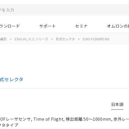
ウンロード
サポート
セミナ
オムロンの
内蔵形
>
E3AS-HL / F / L シリーズ
>
形式セレクタ
>
E3AS-F1000IPD M3
 形式セレクタ
日本語
レーザセンサ, Time of Flight, 検出距離 50～1000mm, 赤外
コネクタタイプ