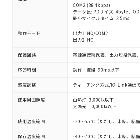
COM2 (38.4kbps)
対応済み：EU
データ長: PDサイズ: 4byte、ODサイズ
対応予定：EU R
最小サイクルタイム: 3.5ms
対応予定なし：EU
調査・確認中：EU
ご利用条件
動作モード
出力1: NO/COM2
非該当品：ライセ
出力2: NC
※1 中国RoHS
仕入先様の事情に
があります。
以下の条件をお読
「○」：最大均質
保護回路
電源逆接続保護、出力短絡保護
「×」：最大均質
本サービスは
当社は、これ
*EU RoHS指令（10物
「－」：未確認で
鉛(Pb) 1000ppm以下、
くものです。
応答時間
動作・復帰: 90ms以下
う）を輸出ま
記
説明
六価クロム(Cr(Ⅵ)) 1
当社制御機器
などの必要な
フタル酸ビス(2-エチルヘ
号
*中国RoHS10物質の基準値 
ル（DBP） 1000ppm
在庫状況およ
当社は規制貨
感度調整
ティーチング方式/IO-Link通信
Pb(鉛) :1000ppm、 Hg
但し、RoHS指令で産
のであり、閲
ます。
Cr(Ⅵ)(六価クロム) : 
フタル酸エステル類の４
○
一定数以
DBP(フタル酸ジブチル) :
い。
当社は貴社製
DEHP(フタル酸ビス(2-エ
使用周囲照度
白熱灯: 3,000lx以下
正式な納期状
置等に一切使
太陽光: 10,000lx以下
当社販売員に
※2 対応予定月
△
一定数に
当社は、貴社
オムロン制御
また当社は、
※2 環境保護使
使用温度範囲
-20～55℃（ただし、氷結、結
在庫状況およ
部品在庫の切り替
たしません。
－
在庫なし
す。
「ｅ」：有害物質
機器販売
マイパーツ機
保存温度範囲
-40～70℃（ただし、氷結、結
「10」：通常の