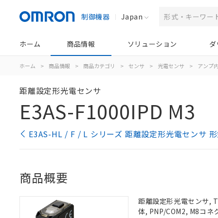
制御機器
Japan
ホーム
商品情報
ソリューション
ダ
ホーム
>
商品情報
>
商品カテゴリ
>
センサ
>
光電センサ
>
アンプ
距離設定形光電センサ
E3AS-F1000IPD M3
E3AS-HL / F / L シリーズ 距離設定形光電センサ
商品概要
距離設定形光電センサ, TOF
体, PNP/COM2, M8