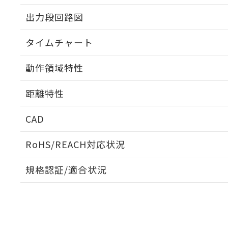
出力段回路図
タイムチャート
動作領域特性
距離特性
CAD
ビーム径-距離特性
ログイン/会員登録いただくと、CADデータをダウンロ
RoHS/REACH対応状況
規格認証/適合状況
EU RoHS
注意事項・凡例
UL認証
CSA認証
CEマーキング
ダウンロードデータをご利用いただく前に、以下を必ずお読
Yes
Yes
Yes
対応状況
対応予定月
※1
※2
ソフトウェアの使用条件