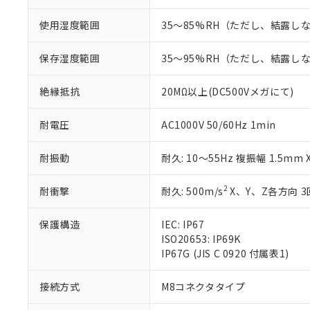
ている必要が
味します。
空
受注生産
お客様が当ウ
※3 非含有証明
「－」：未確認で
使用湿度範囲
35～85%RH（ただし、結露し
白
が、当社の製
さい。
下記の非含有証明
保存湿度範囲
35～95%RH（ただし、結露し
※当社の共同
いる法人を指
EU RoHS指令（
絶縁抵抗
20MΩ以上(DC500Vメガにて)
51物質の非含有証
※本証明書は発行
また、RoHS指
耐電圧
AC1000V 50/60Hz 1min
混在することから
既に当社にて対応
耐振動
耐久: 10～55Hz 複振幅 1.5mm
り割愛しておりま
2
耐衝撃
耐久: 500m/s
X、Y、Z各方向 3
保護構造
IEC: IP67
ISO20653: IP69K
IP67G (JIS C 0920 付属表1)
接続方式
M8コネクタタイプ