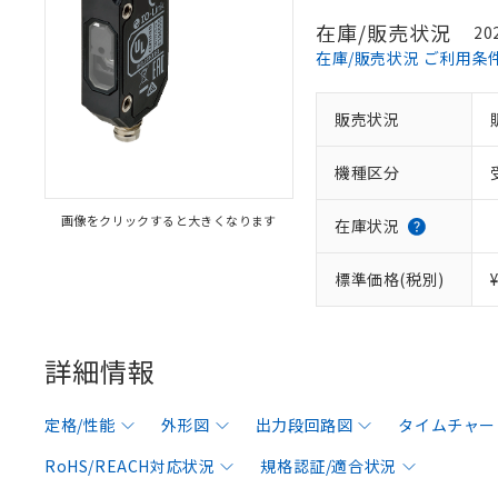
在庫/販売状況
20
在庫/販売状況 ご利用条
販売状況
機種区分
画像をクリックすると大きくなります
在庫状況
標準価格(税別)
詳細情報
定格/性能
外形図
出力段回路図
タイムチャー
RoHS/REACH対応状況
規格認証/適合状況