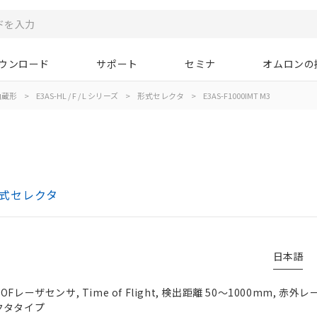
ウンロード
サポート
セミナ
オムロンの
内蔵形
>
E3AS-HL / F / L シリーズ
>
形式セレクタ
>
E3AS-F1000IMT M3
 形式セレクタ
日本語
レーザセンサ, Time of Flight, 検出距離 50～1000mm, 赤外
コネクタタイプ