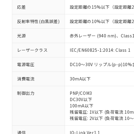
応差
設定距離の15%以下（設定距離2
反射率特性(白黒誤差)
設定距離の10%以下（設定距離2
光源
赤外レーザー (940 nm)、Class1 (I
レーザークラス
IEC/EN60825-1:2014: Class 1
電源電圧
DC10～30V リップル(p-p)10
消費電流
30mA以下
制御出力
PNP/COM3
DC30V以下
100mA以下
残留電圧: 1V以下 (負荷電流 10
残留電圧: 2V以下 (負荷電流 10～
※1 対応状況
通信
IO-Link Ver1.1