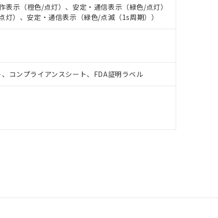
: 動作表示（橙色/点灯）、安定・通信表示（緑色/点灯）
橙色/点灯）、安定・通信表示（緑色/点滅（1s周期））
、コンプライアンスシート、FDA証明ラベル