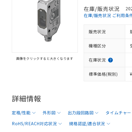
在庫/販売状況
20
在庫/販売状況 ご利用条
販売状況
機種区分
画像をクリックすると大きくなります
在庫状況
標準価格(税別)
詳細情報
定格/性能
外形図
出力段回路図
タイムチャー
RoHS/REACH対応状況
規格認証/適合状況