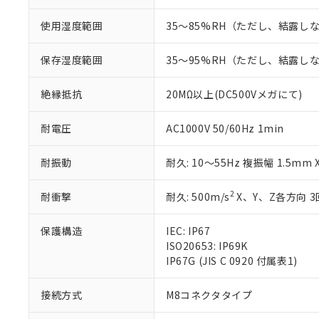
ている必要が
味します。
空
受注生産
お客様が当ウ
※3 非含有証明
「－」：未確認で
使用湿度範囲
35～85%RH（ただし、結露し
白
が、当社の製
さい。
下記の非含有証明
保存湿度範囲
35～95%RH（ただし、結露し
※当社の共同
いる法人を指
EU RoHS指令（
絶縁抵抗
20MΩ以上(DC500Vメガにて)
51物質の非含有証
※本証明書は発行
また、RoHS指
耐電圧
AC1000V 50/60Hz 1min
混在することから
既に当社にて対応
耐振動
耐久: 10～55Hz 複振幅 1.5mm
り割愛しておりま
2
耐衝撃
耐久: 500m/s
X、Y、Z各方向 3
保護構造
IEC: IP67
ISO20653: IP69K
IP67G (JIS C 0920 付属表1)
接続方式
M8コネクタタイプ