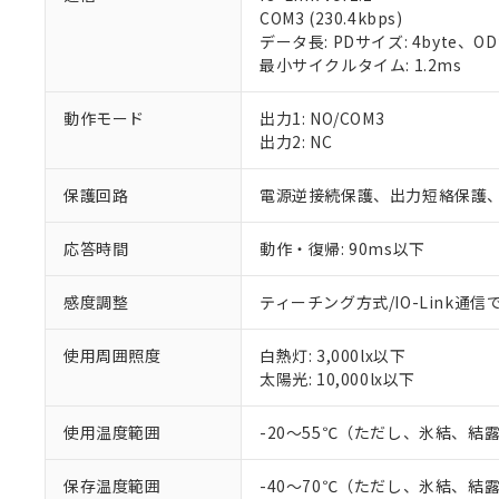
COM3 (230.4kbps)
対応済み：EU
データ長: PDサイズ: 4byte、ODサイズ
対応予定：EU R
最小サイクルタイム: 1.2ms
対応予定なし：EU
調査・確認中：EU
ご利用条件
動作モード
出力1: NO/COM3
非該当品：ライセ
出力2: NC
※1 中国RoHS
仕入先様の事情に
があります。
以下の条件をお読
「○」：最大均質
保護回路
電源逆接続保護、出力短絡保護
「×」：最大均質
本サービスは
当社は、これ
*EU RoHS指令（10物
「－」：未確認で
鉛(Pb) 1000ppm以下、
くものです。
応答時間
動作・復帰: 90ms以下
う）を輸出ま
記
説明
六価クロム(Cr(Ⅵ)) 1
当社制御機器
などの必要な
フタル酸ビス(2-エチルヘ
号
*中国RoHS10物質の基準値 
ル（DBP） 1000ppm
在庫状況およ
当社は規制貨
感度調整
ティーチング方式/IO-Link通信
Pb(鉛) :1000ppm、 Hg
但し、RoHS指令で産
のであり、閲
ます。
Cr(Ⅵ)(六価クロム) : 
フタル酸エステル類の４
○
一定数以
DBP(フタル酸ジブチル) :
い。
当社は貴社製
DEHP(フタル酸ビス(2-エ
使用周囲照度
白熱灯: 3,000lx以下
正式な納期状
置等に一切使
太陽光: 10,000lx以下
当社販売員に
※2 対応予定月
△
一定数に
当社は、貴社
オムロン制御
また当社は、
※2 環境保護使
使用温度範囲
-20～55℃（ただし、氷結、結
在庫状況およ
部品在庫の切り替
たしません。
－
在庫なし
す。
「ｅ」：有害物質
機器販売
マイパーツ機
保存温度範囲
-40～70℃（ただし、氷結、結
「10」：通常の