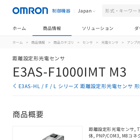
制御機器
Japan
ホーム
商品情報
ソリューション
ダ
ホーム
>
商品情報
>
商品カテゴリ
>
センサ
>
光電センサ
>
アンプ
距離設定形光電センサ
E3AS-F1000IMT M3
E3AS-HL / F / L シリーズ 距離設定形光電センサ
商品概要
距離設定形光電センサ, TOF
体, PNP/COM3, M8