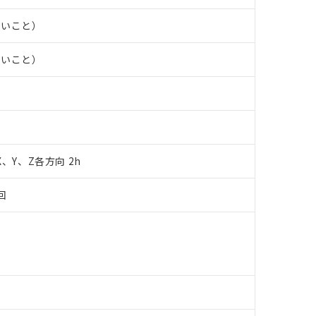
あります。
機種、また在庫状況の情報を公開していない機種
ェブサイト上で当社にご登録された部品リストについて、当社およ
書ダウンロード
す。当社販売部門へお問い合わせください。
ないこと）
品・サービスに関するお客様との取引・商談に必要な範囲で利用す
合意する
キャンセル
書をダウンロードすることができます。
ないこと）
利用者とは、
"個人情報の共同利用に関して"
の「1.共同利用者の
します。
10物質）の非含有証明書
明書（当社基準）
日時点で非含有を証明するもので、過去に遡って非含有を証明するも
令のフタル酸エステル類４物質の対応では、対応完了までの期間は出
備考欄に対応日を記載しておりました。
品への在庫切替を完了していることから、特段のことがない限り、20
 X、Y、Z各方向 2h
す。
回