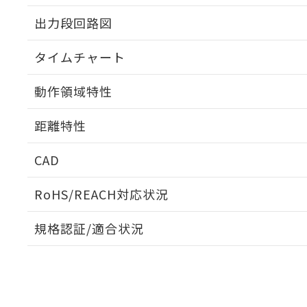
出力段回路図
タイムチャート
動作領域特性
距離特性
CAD
ビーム径-距離特性
ログイン/会員登録いただくと、CADデータをダウンロ
RoHS/REACH対応状況
規格認証/適合状況
EU RoHS
注意事項・凡例
UL認証
CSA認証
CEマーキング
ダウンロードデータをご利用いただく前に、以下を必ずお読
Yes
Yes
Yes
対応状況
対応予定月
※1
※2
ソフトウェアの使用条件