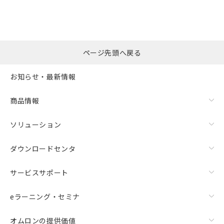
※本証明書は発行日時点で非含有を証明す
用者の範囲」に記載されている法人を
るもので、過去に遡って非含有を証明する
指します。
ものではありません。
また、RoHS指令のフタル酸エステル類４
物質の対応では、対応完了までの期間は出
ページ先頭へ戻る
荷製品に未対応品が混在することから備考
欄に対応日を記載しておりました。
お知らせ・最新情報
既に当社にて対応品への在庫切替を完了
していることから、特段のことがない限
り、2022年1月12日より割愛しておりま
商品情報
す。
ソリューション
ダウンロードセンタ
サービスサポート
eラーニング・セミナ
オムロンの提供価値