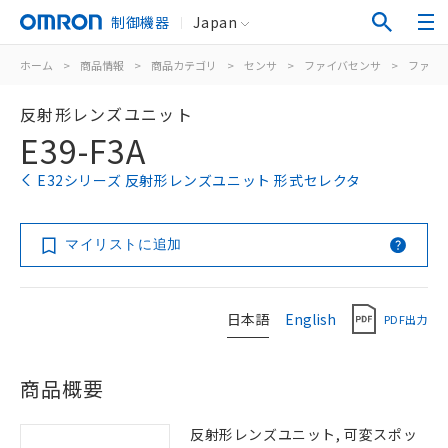
制御機器
Japan
ホーム
>
商品情報
>
商品カテゴリ
>
センサ
>
ファイバセンサ
>
ファイ
反射形レンズユニット
E39-F3A
E32シリーズ 反射形レンズユニット 形式セレクタ
マイリストに追加
日本語
English
PDF出力
商品概要
反射形レンズユニット, 可変スポッ