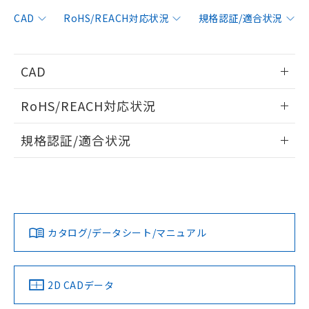
非含有に対応した製品が提供可能な商品で
す。
CAD
RoHS/REACH対応状況
規格認証/適合状況
対応予定：EU RoHS指令（10物質）の非含
ご利用条件
有に対応した製品に切り替える予定のある
商品です。
CAD
対応予定なし：EU RoHS指令（10物質）の
以下の条件をお読みいただき、同意のうえ
非含有に非対応の商品で、対応品を出す予
情報更新：2017/10/23
ご利用ください。
定はありません。
RoHS/REACH対応状況
調査・確認中：EU RoHS指令（10物質）の
本サービスは、当社制御機器事業取扱
ログイン/会員登録いただくと、CADデータをダウンロー
※1 中国RoHS○×表
非含有の対応状況を調査中または確認中の
情報更新：2026/7/29
商品の当社在庫状況および標準価格
規格認証/適合状況
ドすることができます。
商品です。
(税抜)を提供させていただくもので
「○」：最大均質材料含有率が中国RoHSの
非該当品：ライセンス料など無形物で、有
EU RoHS
注意事項・凡例
E39-F3Aについての規格認証/適合状況については、「カスタ
す。
基準値以下であることを示します。
害物質有無と関係のない商品です。
マーサポートセンタ お客様相談室」または貴社担当オムロン
当社制御機器事業取扱商品の中には、
「×」：最大均質材料含有率が中国RoHSの
仕入先様の事情により、非含有部品として
ログイン/会員登録
営業員または販売店にお問い合わせください。
本サービスの対象外となる商品もある
基準値を超えていることを示します。
いたものが、含有品と判明した場合などや
当社は、これら貴社製品のうち、外国
対応状況
対応予定月
※1
※2
ことをご了承ください。
「－」：未確認です。当社販売部門へお問
むを得ず変更することがあります。
為替および外国貿易法に定める商品
在庫状況および標準価格照会結果は、
い合わせください。
お問い合わせ
カタログ/データシート/マニュアル
（以下｢規制貨物等」という）を輸出
対応済み
記載している更新日時点での社内デー
ダウンロードデータをご利用いただく前に、以下を必ずお読
*EU RoHS指令（10物質）：
または国外への提供する場合は、日本
記
タに基づき作成されるものであり、閲
説明
鉛(Pb) 1000ppm以下、 水銀(Hg) 1000ppm以下、 カド
みください。
*中国RoHS10物質の基準値 (GB/T26572)：
国政府の輸出許可(または役務取引許
号
覧された時点での実際の在庫および標
ミウム(Cd) 100ppm以下、
Pb(鉛) :1000ppm、 Hg(水銀) : 1000ppm、 Cd(カドミウ
ソフトウェアの使用条件
可)を取得するなどの必要な手続きを
六価クロム(Cr(Ⅵ)) 1000ppm以下、ポリ臭化ビフェニル
ム) : 100ppm、
中国 RoHS
準価格とは異なる場合があることをご
注意事項・凡例
2D CADデータ
類(PBB) 1000ppm以下、ポリ臭化ジフェニルエーテル類
Cr(Ⅵ)(六価クロム) : 1000ppm、 PBBs(ポリ臭化ビフェ
とります。
了承ください。
(PBDE) 1000ppm以下、フタル酸ビス(2-エチルヘキシ
○
一定数以上の在庫あり
ニル類) : 1000ppm、 PBDEs(ポリ臭化ジフェニルエーテ
当社は規制貨物を破棄する場合は、完
ル) (DEHP)(別名：DOP) 1000ppm以下、フタル酸ブチ