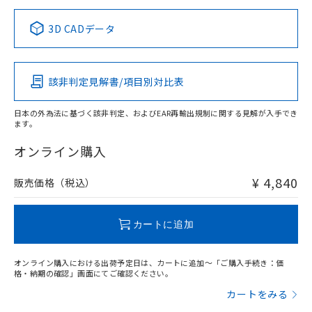
正式な納期状況および標準価格はお客
ル類) : 1000ppm、
ルベンジル（BBP） 1000ppm以下、フタル酸ジブチル
全に破砕するなど、違法に輸出されな
DBP(フタル酸ジブチル) : 1000ppm、 DIBP(フタル酸ジ
様のお取引先、またはお客様担当のオ
中国 RoHS表
※1 ※2
（DBP） 1000ppm以下、フタル酸ジイソブチル
イソブチル) : 1000ppm、 BBP(フタル酸ブチルベンジ
△
一定数には満たないが在庫あり
いよう必要な手段を講じます。
3D CADデータ
ムロン制御機器販売店・当社販売員に
(DIBP) 1000ppm以下
ル) : 1000ppm、
当社は貴社製品を、核兵器、ミサイ
但し、RoHS指令で産業用監視および制御機器に対する
DEHP(フタル酸ビス(2-エチルヘキシル)) : 1000ppm
Pb
ご相談ください。
Hg
Cd
Cr(VI)
適用除外項目は除く。
ル、化学兵器、生物兵器またはその他
－
在庫なし(最新の在庫状況につ
オムロン制御機器販売店や当社販売拠
フタル酸エステル類の４物質については閾値を超える意
武器並びにこれらの製造装置等に一切
いては、お客様のお取引先、ま
図的な使用がないことを確認しています。
点は「
販売ネットワーク
」をご確認
該非判定見解書/項目別対比表
※2 環境保護使用期限
X
使用いたしません。
O
O
O
たはお客様担当のオムロン制御
ください。
当社は、貴社製品を第三者に販売する
機器販売店・当社販売員にご確
在庫状況および標準価格結果を当社の
※2 対応予定月
「ｅ」：有害物質（10物質）のすべてが基
日本の外為法に基づく該非判定、およびEAR再輸出規制に関する見解が入手でき
場合は、上記1、2および3の内容を当
認ください)
事前の承諾なく第三者に漏洩または開
ます。
準値以下であることを示します。
該第三者に通知します。また当社は、
"対応済み"や非含有の記載がされた商品であっても、流通
示しないようお願いします。
部品在庫の切り替え状況などにより、予定
「10」：通常の使用状況下において有害物
販売先および販売に係わる関係者が違
在庫等で未対応品が混在する可能性があります。
マイパーツ機能（部品リスト作成サー
オンライン購入
空
受注生産機種、また在庫状況の
月が前後することがあります。
質が外部に漏えいし、環境に深刻な影響を
法に輸出するおそれがある場合は、取
非含有品が必要な際は、弊社営業部門もしくは販売店へお
ビス）をご利用いただくには、I-Web
白
情報を公開していない機種
及ぼさない年数を意味します。
り引きをいたしません。
問い合わせください。
メンバーズにご登録されている必要が
¥ 4,840
販売価格（税込）
「－」：未確認です。当社販売部門へお問
あります。
い合わせください。
お客様が当ウェブサイト上で当社にご
この製品のRoHS/REACH対応状況ページへ
※3 非含有証明書ダウンロード
登録された部品リストについて、当社
カートに追加
および当社の共同利用者が、当社の製
下記の非含有証明書をダウンロードするこ
品・サービスに関するお客様との取
とができます。
オンライン購入における出荷予定日は、カートに追加～「ご購入手続き：価
合意する
キャンセル
引・商談に必要な範囲で利用すること
格・納期の確認」画面にてご確認ください。
をご了承ください。
EU RoHS指令（10物質）の非含有証明書
カートをみる
※当社の共同利用者とは、
"個人情報
51物質の非含有証明書（当社基準）
の共同利用に関して"
の「1.共同利