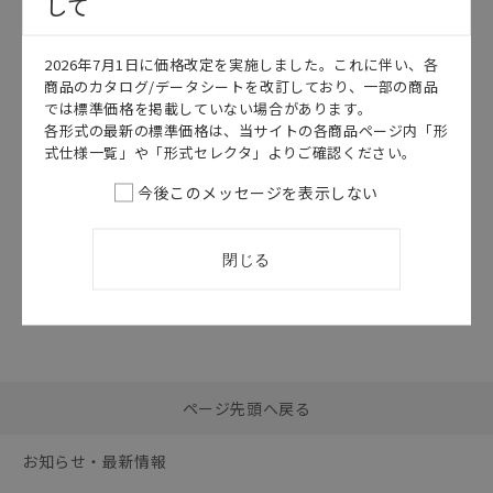
して
このカタログを選択
2026年7月1日に価格改定を実施しました。これに伴い、各
カタログ
日本語
商品のカタログ/データシートを改訂しており、一部の商品
SCEA-165AU
では標準価格を掲載していない場合があります。
ファイバセンサ
各形式の最新の標準価格は、当サイトの各商品ページ内「形
ベストカタログ
式仕様一覧」や「形式セレクタ」よりご確認ください。
2026/07/01
更新
今後このメッセージを表示しない
閉じる
選択したファイルを一
0
ページ先頭へ戻る
括ダウンロード
選択可能容量：
0.0
MB /
100
MB
お知らせ・最新情報
リセット