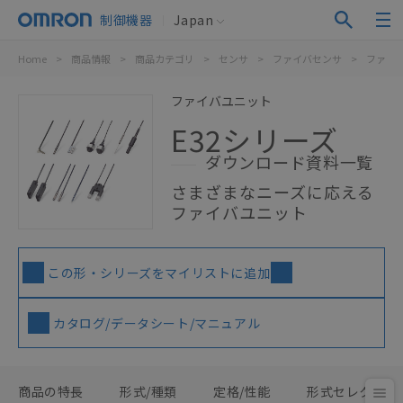
制御機器
Japan
Home
>
商品情報
>
商品カテゴリ
>
センサ
>
ファイバセンサ
>
ファイ
ファイバユニット
E32シリーズ
ダウンロード資料一覧
さまざまなニーズに応える
ファイバユニット
この形・シリーズをマイリストに追加
カタログ/データシート/マニュアル
商品の特長
形式/種類
定格/性能
形式セレクタ