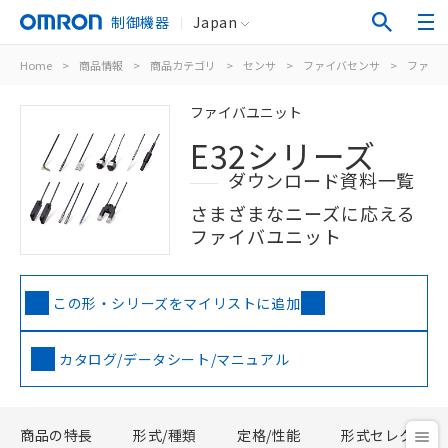
制御機器
Japan
Home
>
商品情報
>
商品カテゴリ
>
センサ
>
ファイバセンサ
>
ファイ
ファイバユニット
E32シリーズ
ダウンロード資料一覧
さまざまなニーズに応える
ファイバユニット
この形・シリーズをマイリストに追加
カタログ/データシート/マニュアル
商品の特長
形式/種類
定格/性能
形式セレクタ