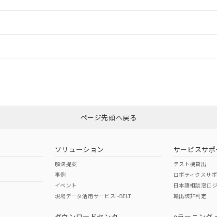
ご相談ください。
は満たないが在庫あり
製品を第三者に販売する場合は、上記1、2および3の内容を当該第
機器販売店や当社販売拠点は「
販売ネットワーク
」をご確認くだ
販売先および販売に係わる関係者が違法に輸出するおそれがある場
用期限
情報更新：
び標準価格結果を当社の事前の承諾なく第三者に漏洩または開示し
え状況などにより、予定月が前後することがあります。
(最新の在庫状況については、お客様のお取引先、またはお客様担当
（10物質）のすべてが基準値以下であることを示します。
店・当社販売員にご確認ください)
ードすることができます。
情報更新：
能（部品リスト作成サービス）をご利用いただくには、I-Webメン
使用状況下において有害物質が外部に漏えいし、環境に深刻な影響を
あります。
機種、また在庫状況の情報を公開していない機種
ェブサイト上で当社にご登録された部品リストについて、当社およ
書ダウンロード
、「カスタマーサポートセンタ お客様相談室」または貴社担当オムロン営
す。当社販売部門へお問い合わせください。
ログイン/会員登録
品・サービスに関するお客様との取引・商談に必要な範囲で利用す
合意する
キャンセル
書をダウンロードすることができます。
利用者とは、
"個人情報の共同利用に関して"
の「1.共同利用者の
非含有証明書
※3
します。
10物質）の非含有証明書
みください。
明書（当社基準）
ページ先頭へ戻る
ダウンロードはこちら
日時点で非含有を証明するもので、過去に遡って非含有を証明するも
令のフタル酸エステル類４物質の対応では、対応完了までの期間は出
備考欄に対応日を記載しておりました。
ソリューション
サービスサポ
品への在庫切替を完了していることから、特段のことがない限り、20
解決提案
テスト機貸出
す。
事例
ロボティクスサ
イベント
日本語相談窓口
現場データ活用サービスi-BELT
輸出該非判定
I)
PBBs
PBDEs
DBP
ダウンロードセンタ
eラーニング