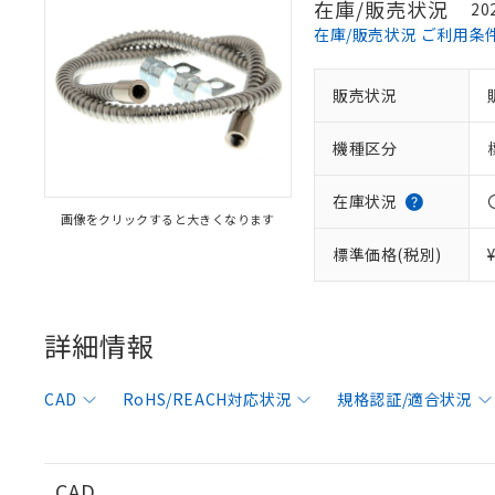
在庫/販売状況
20
在庫/販売状況 ご利用条
販売状況
※1 対応状況
機種区分
対応済み：EU
対応予定：EU R
対応予定なし：EU
在庫状況
画像をクリックすると大きくなります
調査・確認中：EU
ご利用条件
非該当品：ライセ
標準価格(税別)
※1 中国RoHS
仕入先様の事情に
があります。
以下の条件をお読
「○」：最大均質
「×」：最大均質
詳細情報
本サービスは
当社は、これ
*EU RoHS指令（10物
「－」：未確認で
鉛(Pb) 1000ppm以下、
くものです。
う）を輸出ま
記
説明
六価クロム(Cr(Ⅵ)) 1
当社制御機器
などの必要な
フタル酸ビス(2-エチルヘ
号
CAD
RoHS/REACH対応状況
規格認証/適合状況
*中国RoHS10物質の基準値 
ル（DBP） 1000ppm
在庫状況およ
当社は規制貨
Pb(鉛) :1000ppm、 Hg
但し、RoHS指令で産
のであり、閲
ます。
Cr(Ⅵ)(六価クロム) : 
フタル酸エステル類の４
○
一定数以
DBP(フタル酸ジブチル) :
い。
当社は貴社製
DEHP(フタル酸ビス(2-エ
正式な納期状
置等に一切使
CAD