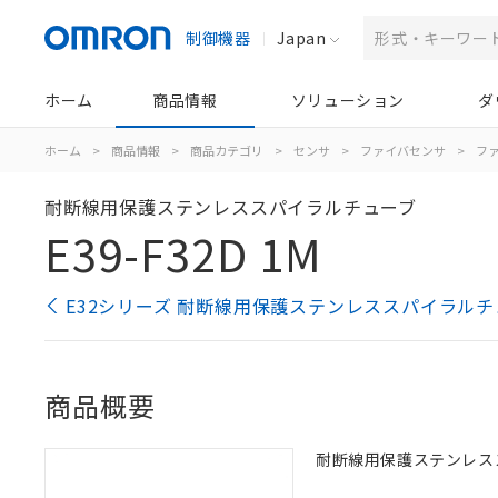
制御機器
Japan
ホーム
商品情報
ソリューション
ダ
ホーム
>
商品情報
>
商品カテゴリ
>
センサ
>
ファイバセンサ
>
フ
耐断線用保護ステンレススパイラルチューブ
E39-F32D 1M
E32シリーズ 耐断線用保護ステンレススパイラルチ
商品概要
耐断線用保護ステンレススパ