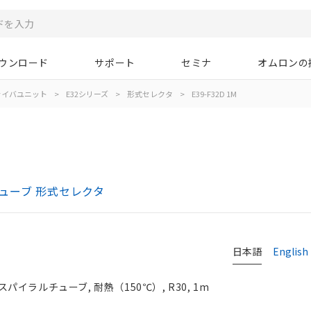
ウンロード
サポート
セミナ
オムロンの
ァイバユニット
>
E32シリーズ
>
形式セレクタ
>
E39-F32D 1M
ューブ 形式セレクタ
日本語
English
イラルチューブ, 耐熱（150℃）, R30, 1m