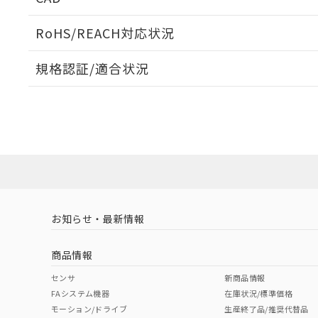
当社販売員に
※2 対応予定月
△
一定数に
当社は、貴社
オムロン制御
また当社は、
※2 環境保護使
RoHS/REACH対応状況
在庫状況およ
部品在庫の切り替
たしません。
－
在庫なし
す。
「ｅ」：有害物質
機器販売
ログイン/会員登録いただくと、CADデータをダウンロ
マイパーツ機
規格認証/適合状況
「10」：通常の
ている必要が
味します。
空
受注生産
EU RoHS
注意事項・凡例
お客様が当ウ
※3 非含有証明
E39-F32D 1Mについての規格認証/適合状況については
「－」：未確認で
白
が、当社の製
売店にお問い合わせください。
さい。
下記の非含有証明
※当社の共同
対応状況
対応予定月
※1
※2
いる法人を指
EU RoHS指令（
ダウンロードデータをご利用いただく前に、以下を必ずお読
51物質の非含有証
対応済み
ソフトウェアの使用条件
※本証明書は発行
また、RoHS指
混在することから
お知らせ・最新情報
中国 RoHS
注意事項・凡例
既に当社にて対応
り割愛しておりま
商品情報
中国 RoHS表
※1 ※2
センサ
新商品情報
FAシステム機器
在庫状況/標準価格
Pb
Hg
Cd
Cr(V
モーション/ドライブ
生産終了品/推奨代替品