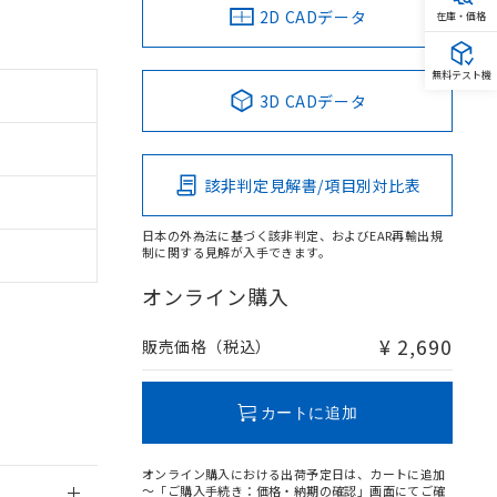
2D CADデータ
在庫・価格
無料テスト機
3D CADデータ
。
商品です。
該非判定見解書/項目別対比表
定はありません。
商品です。
日本の外為法に基づく該非判定、およびEAR再輸出規
制に関する見解が入手できます。
を得ず変更すること
オンライン購入
を提供させていただ
規制貨物等」とい
¥ 2,690
販売価格（税込）
引許可)を取得する
BDE) 1000ppm以下、
をご了承ください。
0ppm以下、フタル酸ジブチ
基づき作成されるも
う必要な手段を講じ
カートに追加
ことをご了承くださ
) : 1000ppm、
 1000ppm、
びにこれらの製造装
オンライン購入における出荷予定日は、カートに追加
ン制御機器販売店・
～「ご購入手続き：価格・納期の確認」画面にてご確