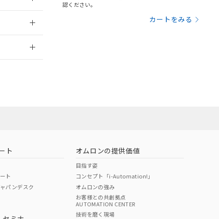
三者に通知します。
認ください。
さい。
合は、取り引きをい
2011/2/14
カートをみる
ないようお願いしま
のオムロン制御
2026/7/29
バーズにご登録され
及ぼさない年数を意
び当社の共同利用者
業員または販
ることをご了承くだ
範囲」に記載されて
お問い合わせ
のではありません。
荷製品に未対応品が
ート
オムロンの提供価値
22年1月12日よ
目指す姿
ポート
コンセプト「i-Automation!」
ジャパンデスク
オムロンの強み
お客様との共創拠点
AUTOMATION CENTER
DIBP
BBP
DEHP
環境保護
技術を磨く現場
・セミナ