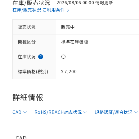
在庫/販売状況
2026/08/06 00:00 情報更新
在庫/販売状況 ご利用条件
販売状況
販売中
※1 対応状況
機種区分
標準在庫機種
対応済み：EU
対応予定：EU R
対応予定なし：EU
在庫状況
〇
調査・確認中：EU
ご利用条件
非該当品：ライセ
標準価格(税別)
¥ 7,200
※1 中国RoHS
仕入先様の事情に
があります。
以下の条件をお読
「○」：最大均質
「×」：最大均質
詳細情報
本サービスは
当社は、これ
*EU RoHS指令（10物
「－」：未確認で
鉛(Pb) 1000ppm以下、
くものです。
う）を輸出ま
記
説明
六価クロム(Cr(Ⅵ)) 1
当社制御機器
などの必要な
フタル酸ビス(2-エチルヘ
号
CAD
RoHS/REACH対応状況
規格認証/適合状況
*中国RoHS10物質の基準値 
ル（DBP） 1000ppm
在庫状況およ
当社は規制貨
Pb(鉛) :1000ppm、 Hg
但し、RoHS指令で産
のであり、閲
ます。
Cr(Ⅵ)(六価クロム) : 
フタル酸エステル類の４
○
一定数以
DBP(フタル酸ジブチル) :
い。
当社は貴社製
DEHP(フタル酸ビス(2-エ
正式な納期状
置等に一切使
CAD