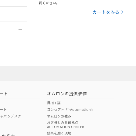
三者に通知します。
認ください。
さい。
合は、取り引きをい
2011/2/14
カートをみる
ないようお願いしま
のオムロン制御
2026/7/29
バーズにご登録され
及ぼさない年数を意
び当社の共同利用者
または販売店
ることをご了承くだ
範囲」に記載されて
お問い合わせ
のではありません。
荷製品に未対応品が
ート
オムロンの提供価値
22年1月12日よ
目指す姿
ポート
コンセプト「i-Automation!」
ジャパンデスク
オムロンの強み
お客様との共創拠点
AUTOMATION CENTER
DIBP
BBP
DEHP
環境保護
技術を磨く現場
・セミナ