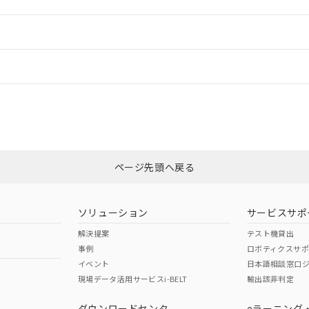
ご相談ください。
は満たないが在庫あり
製品を第三者に販売する場合は、上記1、2および3の内容を当該第
機器販売店や当社販売拠点は「
販売ネットワーク
」をご確認くだ
販売先および販売に係わる関係者が違法に輸出するおそれがある場
用期限
情報更新：
び標準価格結果を当社の事前の承諾なく第三者に漏洩または開示し
え状況などにより、予定月が前後することがあります。
(最新の在庫状況については、お客様のお取引先、またはお客様担当
（10物質）のすべてが基準値以下であることを示します。
店・当社販売員にご確認ください)
ードすることができます。
情報更新：
能（部品リスト作成サービス）をご利用いただくには、I-Webメン
使用状況下において有害物質が外部に漏えいし、環境に深刻な影響を
あります。
機種、また在庫状況の情報を公開していない機種
ェブサイト上で当社にご登録された部品リストについて、当社およ
書ダウンロード
スタマーサポートセンタ お客様相談室」または貴社担当オムロン営業員
す。当社販売部門へお問い合わせください。
ログイン/会員登録
品・サービスに関するお客様との取引・商談に必要な範囲で利用す
合意する
キャンセル
書をダウンロードすることができます。
利用者とは、
"個人情報の共同利用に関して"
の「1.共同利用者の
非含有証明書
※3
します。
10物質）の非含有証明書
みください。
明書（当社基準）
ページ先頭へ戻る
ダウンロードはこちら
日時点で非含有を証明するもので、過去に遡って非含有を証明するも
令のフタル酸エステル類４物質の対応では、対応完了までの期間は出
備考欄に対応日を記載しておりました。
ソリューション
サービスサポ
品への在庫切替を完了していることから、特段のことがない限り、20
解決提案
テスト機貸出
す。
事例
ロボティクスサ
イベント
日本語相談窓口
現場データ活用サービスi-BELT
輸出該非判定
I)
PBBs
PBDEs
DBP
ダウンロードセンタ
eラーニング