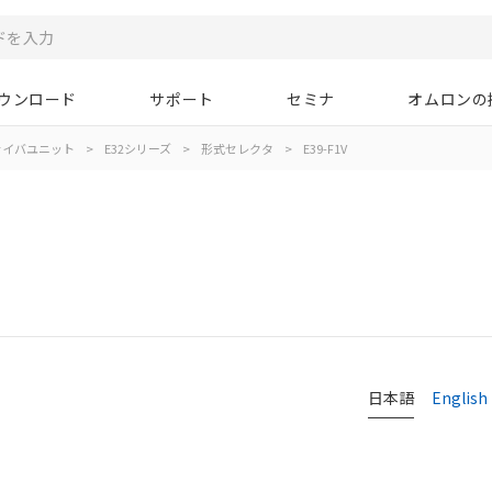
ウンロード
サポート
セミナ
オムロンの
ァイバユニット
>
E32シリーズ
>
形式セレクタ
>
E39-F1V
日本語
English