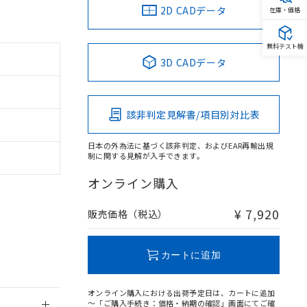
2D CADデータ
在庫・価格
無料テスト機
3D CADデータ
。
商品です。
該非判定見解書/項目別対比表
定はありません。
商品です。
日本の外為法に基づく該非判定、およびEAR再輸出規
制に関する見解が入手できます。
を得ず変更すること
オンライン購入
を提供させていただ
規制貨物等」とい
¥ 7,920
販売価格（税込）
引許可)を取得する
BDE) 1000ppm以下、
をご了承ください。
0ppm以下、フタル酸ジブチ
基づき作成されるも
う必要な手段を講じ
カートに追加
ことをご了承くださ
) : 1000ppm、
 1000ppm、
びにこれらの製造装
オンライン購入における出荷予定日は、カートに追加
ン制御機器販売店・
～「ご購入手続き：価格・納期の確認」画面にてご確