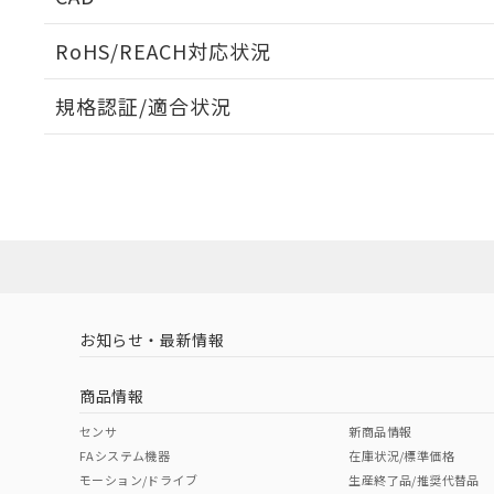
当社販売員に
※2 対応予定月
△
一定数に
当社は、貴社
オムロン制御
また当社は、
※2 環境保護使
RoHS/REACH対応状況
在庫状況およ
部品在庫の切り替
たしません。
－
在庫なし
す。
「ｅ」：有害物質
機器販売
ログイン/会員登録いただくと、CADデータをダウンロ
マイパーツ機
規格認証/適合状況
「10」：通常の
ている必要が
味します。
空
受注生産
EU RoHS
注意事項・凡例
お客様が当ウ
※3 非含有証明
E39-F1Vについての規格認証/適合状況については、「カ
「－」：未確認で
白
が、当社の製
にお問い合わせください。
さい。
下記の非含有証明
※当社の共同
対応状況
対応予定月
※1
※2
いる法人を指
EU RoHS指令（
ダウンロードデータをご利用いただく前に、以下を必ずお読
51物質の非含有証
対応済み
ソフトウェアの使用条件
※本証明書は発行
また、RoHS指
混在することから
お知らせ・最新情報
中国 RoHS
注意事項・凡例
既に当社にて対応
り割愛しておりま
商品情報
中国 RoHS表
※1 ※2
センサ
新商品情報
FAシステム機器
在庫状況/標準価格
Pb
Hg
Cd
Cr(V
モーション/ドライブ
生産終了品/推奨代替品