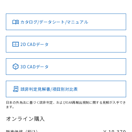
品・サービスに関するお客様との取
とができます。
ロン営業員または販売店にお問い合わせください。
合意する
キャンセル
引・商談に必要な範囲で利用すること
対応状況
対応予定月
※1
※2
ダウンロードデータをご利用いただく前に、以下を必ずお読
をご了承ください。
EU RoHS指令（10物質）の非含有証明書
みください。
※当社の共同利用者とは、
"個人情報
お問い合わせ
カタログ/データシート/マニュアル
対応済み
51物質の非含有証明書（当社基準）
ソフトウェアの使用条件
の共同利用に関して"
の「1.共同利
※本証明書は発行日時点で非含有を証明す
用者の範囲」に記載されている法人を
るもので、過去に遡って非含有を証明する
指します。
ものではありません。
中国 RoHS
注意事項・凡例
2D CADデータ
また、RoHS指令のフタル酸エステル類４
物質の対応では、対応完了までの期間は出
荷製品に未対応品が混在することから備考
中国 RoHS表
※1 ※2
3D CADデータ
欄に対応日を記載しておりました。
既に当社にて対応品への在庫切替を完了
Pb
Hg
Cd
Cr(VI)
していることから、特段のことがない限
り、2022年1月12日より割愛しておりま
該非判定見解書/項目別対比表
X
O
O
O
す。
日本の外為法に基づく該非判定、およびEAR再輸出規制に関する見解が入手でき
ます。
"対応済み"や非含有の記載がされた商品であっても、流通
在庫等で未対応品が混在する可能性があります。
オンライン購入
非含有品が必要な際は、弊社営業部門もしくは販売店へお
問い合わせください。
¥ 18,370
販売価格（税込）