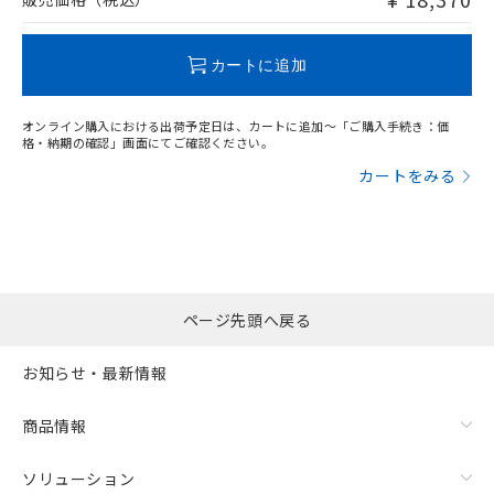
この製品のRoHS/REACH対応状況ページへ
カートに追加
オンライン購入における出荷予定日は、カートに追加～「ご購入手続き：価
格・納期の確認」画面にてご確認ください。
カートをみる
ページ先頭へ戻る
お知らせ・最新情報
商品情報
ソリューション