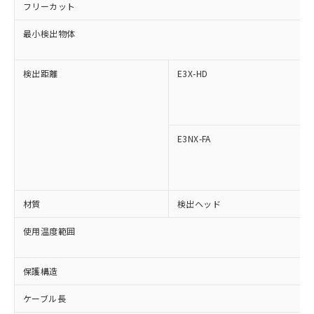
フリーカット
※1 対応状況
最小検出物体
対応済み：EU RoHS指令（10物質）の
非含有に対応した製品が提供可能な商品で
検出距離
E3X-HD
す。
対応予定：EU RoHS指令（10物質）の非含
ご利用条件
有に対応した製品に切り替える予定のある
商品です。
対応予定なし：EU RoHS指令（10物質）の
E3NX-FA
以下の条件をお読みいただき、同意のうえ
非含有に非対応の商品で、対応品を出す予
ご利用ください。
定はありません。
調査・確認中：EU RoHS指令（10物質）の
本サービスは、当社制御機器事業取扱
※1 中国RoHS○×表
非含有の対応状況を調査中または確認中の
商品の当社在庫状況および標準価格
材質
検出ヘッド
商品です。
(税抜)を提供させていただくもので
「○」：最大均質材料含有率が中国RoHSの
非該当品：ライセンス料など無形物で、有
使用温度範囲
す。
基準値以下であることを示します。
害物質有無と関係のない商品です。
当社制御機器事業取扱商品の中には、
「×」：最大均質材料含有率が中国RoHSの
仕入先様の事情により、非含有部品として
本サービスの対象外となる商品もある
基準値を超えていることを示します。
いたものが、含有品と判明した場合などや
保護構造
当社は、これら貴社製品のうち、外国
ことをご了承ください。
「－」：未確認です。当社販売部門へお問
むを得ず変更することがあります。
為替および外国貿易法に定める商品
在庫状況および標準価格照会結果は、
い合わせください。
ケーブル長
（以下｢規制貨物等」という）を輸出
記載している更新日時点での社内デー