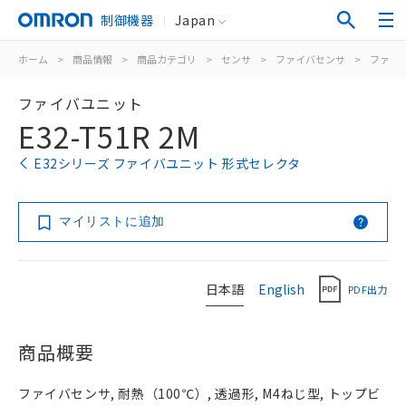
制御機器
Japan
ホーム
>
商品情報
>
商品カテゴリ
>
センサ
>
ファイバセンサ
>
ファイ
ファイバユニット
E32-T51R 2M
E32シリーズ ファイバユニット 形式セレクタ
マイリストに追加
日本語
English
PDF出力
商品概要
ファイバセンサ, 耐熱（100℃）, 透過形, M4ねじ型, トップビ