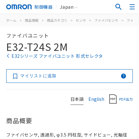
制御機器
Japan
ホーム
>
商品情報
>
商品カテゴリ
>
センサ
>
ファイバセンサ
>
ファイ
ファイバユニット
E32-T24S 2M
E32シリーズ ファイバユニット 形式セレクタ
マイリストに追加
日本語
English
PDF出力
商品概要
ファイバセンサ, 透過形, φ3.5 円柱型, サイドビュー, 光軸径