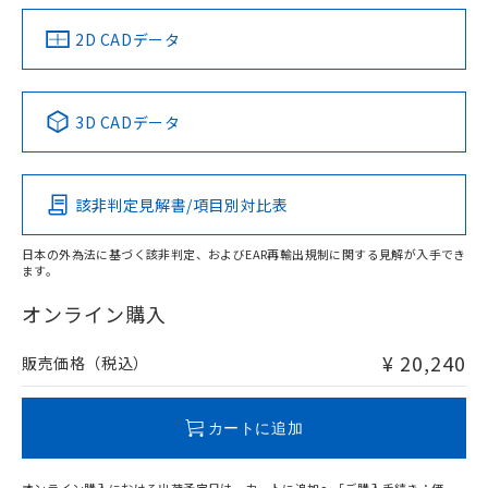
EU RoHS指令（10物質）の非含有証明書
※当社の共同利用者とは、
"個人情報
51物質の非含有証明書（当社基準）
の共同利用に関して"
の「1.共同利
中国 RoHS
注意事項・凡例
2D CADデータ
※本証明書は発行日時点で非含有を証明す
用者の範囲」に記載されている法人を
るもので、過去に遡って非含有を証明する
指します。
ものではありません。
中国 RoHS表
※1 ※2
また、RoHS指令のフタル酸エステル類４
3D CADデータ
物質の対応では、対応完了までの期間は出
Pb
Hg
Cd
Cr(VI)
荷製品に未対応品が混在することから備考
欄に対応日を記載しておりました。
該非判定見解書/項目別対比表
既に当社にて対応品への在庫切替を完了
X
O
O
O
していることから、特段のことがない限
り、2022年1月12日より割愛しておりま
日本の外為法に基づく該非判定、およびEAR再輸出規制に関する見解が入手でき
ます。
す。
"対応済み"や非含有の記載がされた商品であっても、流通
在庫等で未対応品が混在する可能性があります。
オンライン購入
非含有品が必要な際は、弊社営業部門もしくは販売店へお
問い合わせください。
¥ 20,240
販売価格（税込）
この製品のRoHS/REACH対応状況ページへ
カートに追加