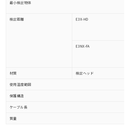
最小検出物体
対応済み：EU RoHS指令（10物質）の
非含有に対応した製品が提供可能な商品で
す。
検出距離
E3X-HD
対応予定：EU RoHS指令（10物質）の非含
ご利用条件
有に対応した製品に切り替える予定のある
商品です。
対応予定なし：EU RoHS指令（10物質）の
以下の条件をお読みいただき、同意のうえ
E3NX-FA
非含有に非対応の商品で、対応品を出す予
ご利用ください。
定はありません。
調査・確認中：EU RoHS指令（10物質）の
本サービスは、当社制御機器事業取扱
※1 中国RoHS○×表
非含有の対応状況を調査中または確認中の
商品の当社在庫状況および標準価格
商品です。
材質
検出ヘッド
(税抜)を提供させていただくもので
「○」：最大均質材料含有率が中国RoHSの
非該当品：ライセンス料など無形物で、有
す。
基準値以下であることを示します。
害物質有無と関係のない商品です。
使用温度範囲
当社制御機器事業取扱商品の中には、
「×」：最大均質材料含有率が中国RoHSの
仕入先様の事情により、非含有部品として
本サービスの対象外となる商品もある
基準値を超えていることを示します。
いたものが、含有品と判明した場合などや
保護構造
当社は、これら貴社製品のうち、外国
ことをご了承ください。
「－」：未確認です。当社販売部門へお問
むを得ず変更することがあります。
為替および外国貿易法に定める商品
在庫状況および標準価格照会結果は、
い合わせください。
ケーブル長
（以下｢規制貨物等」という）を輸出
記載している更新日時点での社内デー
*EU RoHS指令（10物質）：
または国外への提供する場合は、日本
記
タに基づき作成されるものであり、閲
説明
質量
鉛(Pb) 1000ppm以下、 水銀(Hg) 1000ppm以下、 カド
*中国RoHS10物質の基準値 (GB/T26572)：
国政府の輸出許可(または役務取引許
号
覧された時点での実際の在庫および標
ミウム(Cd) 100ppm以下、
Pb(鉛) :1000ppm、 Hg(水銀) : 1000ppm、 Cd(カドミウ
可)を取得するなどの必要な手続きを
六価クロム(Cr(Ⅵ)) 1000ppm以下、ポリ臭化ビフェニル
ム) : 100ppm、
準価格とは異なる場合があることをご