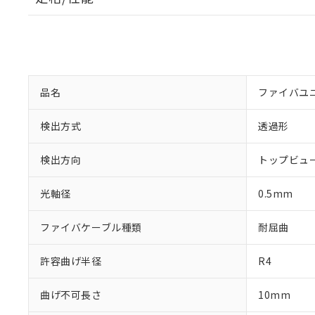
品名
ファイバユ
検出方式
透過形
検出方向
トップビュ
光軸径
0.5mm
※1 対応状況
ファイバケーブル種類
耐屈曲
対応済み：EU
対応予定：EU R
許容曲げ半径
R4
対応予定なし：EU
調査・確認中：EU
ご利用条件
曲げ不可長さ
非該当品：ライセ
10mm
※1 中国RoHS
仕入先様の事情に