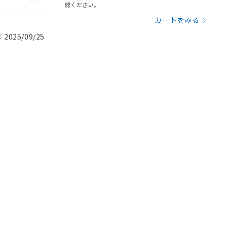
認ください。
カートをみる
025/09/25
。
商品です。
定はありません。
商品です。
を得ず変更すること