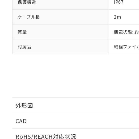
保護構造
IP67
※本証明書は発行
また、RoHS指
混在することから
ケーブル長
2m
既に当社にて対応
り割愛しておりま
質量
梱包状態: 約
付属品
細径ファイバ
外形図
CAD
外形図
ログイン/会員登録いただくと、CADデータをダウンロ
RoHS/REACH対応状況