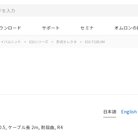
ウンロード
サポート
セミナ
オムロンの
ァイバユニット
>
E32シリーズ
>
形式セレクタ
>
E32-T22B 2M
日本語
English
5, ケーブル長 2m, 耐屈曲, R4