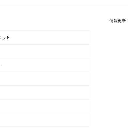
情報更新：2
ニット
ー
 RoHS指令（10物質）の非含有に対応した製品が提供可能な商品です
oHS指令（10物質）の非含有に対応した製品に切り替える予定のある
 RoHS指令（10物質）の非含有に非対応の商品で、対応品を出す予
 RoHS指令（10物質）の非含有の対応状況を調査中または確認中の
ンス料など無形物で、有害物質有無と関係のない商品です。
○×表
より、非含有部品としていたものが、含有品と判明した場合などやむ