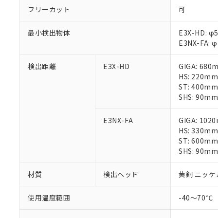
があります。
以下の条件をお読
フリーカット
可
「○」：最大均質
「×」：最大均質
本サービスは
当社は、これ
*EU RoHS指令（10物
最小検出物体
E3X-HD: φ
「－」：未確認で
鉛(Pb) 1000ppm以下、
くものです。
う）を輸出ま
記
説明
六価クロム(Cr(Ⅵ)) 1
E3NX-FA: 
当社制御機器
などの必要な
フタル酸ビス(2-エチルヘ
号
*中国RoHS10物質の基準値 
ル（DBP） 1000ppm
在庫状況およ
当社は規制貨
Pb(鉛) :1000ppm、 Hg
但し、RoHS指令で産
検出距離
E3X-HD
GIGA: 68
のであり、閲
ます。
Cr(Ⅵ)(六価クロム) : 
フタル酸エステル類の４
○
一定数以
HS: 220m
DBP(フタル酸ジブチル) :
い。
当社は貴社製
DEHP(フタル酸ビス(2-エ
ST: 400m
正式な納期状
置等に一切使
SHS: 90m
当社販売員に
※2 対応予定月
△
一定数に
当社は、貴社
オムロン制御
また当社は、
※2 環境保護使
在庫状況およ
部品在庫の切り替
たしません。
E3NX-FA
GIGA: 10
－
在庫なし
す。
HS: 330m
「ｅ」：有害物質
機器販売
マイパーツ機
ST: 600m
「10」：通常の
ている必要が
SHS: 90m
味します。
空
受注生産
お客様が当ウ
※3 非含有証明
「－」：未確認で
白
が、当社の製
材質
検出ヘッド
黄銅 ニッケ
さい。
下記の非含有証明
※当社の共同
使用温度範囲
-40～70℃
いる法人を指
EU RoHS指令（
51物質の非含有証