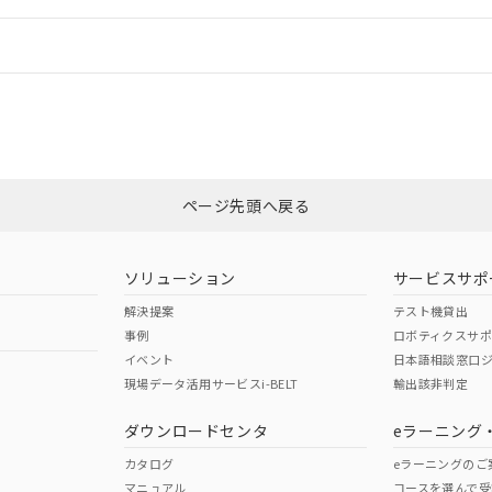
情報更新：
ログイン/会員登録
、「カスタマーサポートセンタ お客様相談室」または貴社担当オムロン営
みください。
非含有証明書
※3
ページ先頭へ戻る
ダウンロードはこちら
ソリューション
サービスサポ
解決提案
テスト機貸出
事例
ロボティクスサ
イベント
日本語相談窓口
現場データ活用サービスi-BELT
輸出該非判定
I)
PBBs
PBDEs
DBP
ダウンロードセンタ
eラーニング
カタログ
eラーニングのご
マニュアル
コースを選んで受