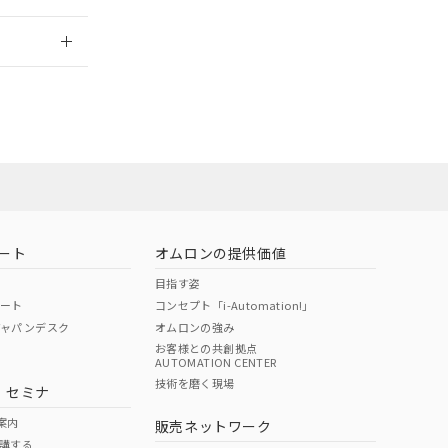
2026/7/29
業員または販
お問い合わせ
ート
オムロンの提供価値
目指す姿
ポート
コンセプト「i-Automation!」
ジャパンデスク
オムロンの強み
お客様との共創拠点
AUTOMATION CENTER
DIBP
BBP
DEHP
環境保護
技術を磨く現場
・セミナ
使用期限
案内
販売ネットワーク
講する