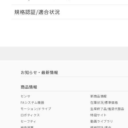
規格認証/適合状況
EU RoHS
注意事項・凡例
E32-T22B 2Mについての規格認証/適合状況については
売店にお問い合わせください。
ダウンロードデータをご利用いただく前に、以下を必ずお読
対応状況
対応予定月
※1
※2
ソフトウェアの使用条件
対応済み
お知らせ・最新情報
中国 RoHS
注意事項・凡例
商品情報
中国 RoHS表
※1 ※2
センサ
新商品情報
FAシステム機器
在庫状況/標準価格
Pb
Hg
Cd
Cr(V
モーション/ドライブ
生産終了品/推奨代替品
ロボティクス
特設サイト
セーフティ
動画ライブラリ
検査装置
規格認証/適合