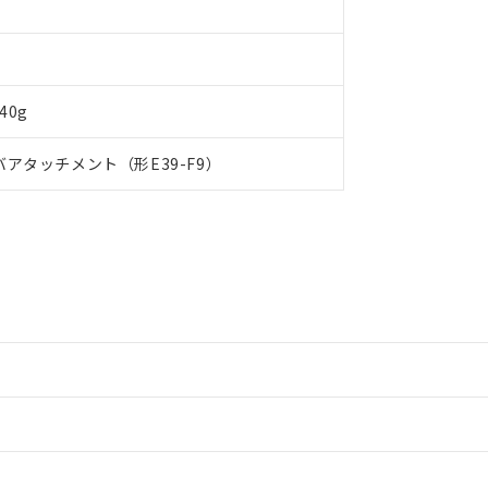
日時点で非含有を証明するもので、過去に遡って非含有を証明するも
令のフタル酸エステル類４物質の対応では、対応完了までの期間は出
備考欄に対応日を記載しておりました。
品への在庫切替を完了していることから、特段のことがない限り、20
す。
40g
アタッチメント（形E39-F9）
情報更新：2
ードすることができます。