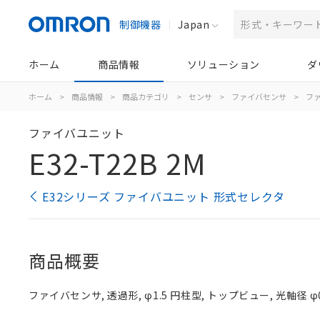
制御機器
Japan
ホーム
商品情報
ソリューション
ダ
ホーム
>
商品情報
>
商品カテゴリ
>
センサ
>
ファイバセンサ
>
フ
ファイバユニット
E32-T22B 2M
E32シリーズ ファイバユニット 形式セレクタ
商品概要
ファイバセンサ, 透過形, φ1.5 円柱型, トップビュー, 光軸径 φ0.