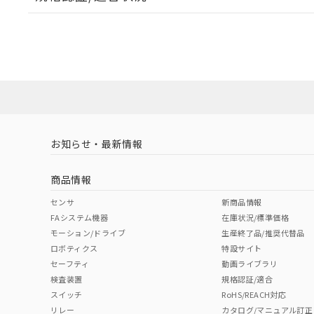
EU RoHS
注意事項・凡例
E32-T14LR 2Mについての規格認証/適合状況について
販売店にお問い合わせください。
ダウンロードデータをご利用いただく前に、以下を必ずお読
対応状況
対応予定月
※1
※2
ソフトウェアの使用条件
対応済み
お知らせ・最新情報
中国 RoHS
注意事項・凡例
商品情報
中国 RoHS表
※1 ※2
センサ
新商品情報
FAシステム機器
在庫状況/標準価格
Pb
Hg
Cd
Cr(V
モーション/ドライブ
生産終了品/推奨代替品
ロボティクス
特設サイト
セーフティ
動画ライブラリ
検査装置
規格認証/適合
O
O
O
O
スイッチ
RoHS/REACH対応
リレー
カタログ/マニュアル訂正