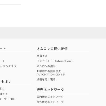
営業員または
お問い合わせ
ート
オムロンの提供価値
目指す姿
ポート
コンセプト「i-Automation!」
ジャパンデスク
オムロンの強み
お客様との共創拠点
AUTOMATION CENTER
DIBP
BBP
DEHP
環境保護
技術を磨く現場
・セミナ
使用期限
案内
販売ネットワーク
講する
O
O
O
e
国内販売ネットワーク
ス一覧（PDF）
海外販売ネットワーク