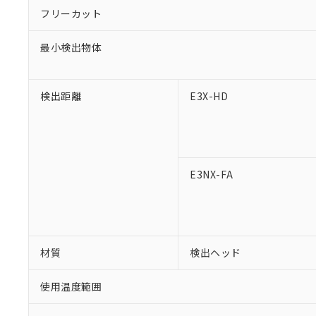
「○」：最大均質
フリーカット
「×」：最大均質
本サービスは
当社は、これ
*EU RoHS指令（10物
「－」：未確認で
鉛(Pb) 1000ppm以下、
くものです。
う）を輸出ま
記
説明
六価クロム(Cr(Ⅵ)) 1
最小検出物体
当社制御機器
などの必要な
フタル酸ビス(2-エチルヘ
号
*中国RoHS10物質の基準値 
ル（DBP） 1000ppm
在庫状況およ
当社は規制貨
Pb(鉛) :1000ppm、 Hg
但し、RoHS指令で産
のであり、閲
ます。
Cr(Ⅵ)(六価クロム) : 
フタル酸エステル類の４
○
一定数以
DBP(フタル酸ジブチル) :
い。
検出距離
E3X-HD
当社は貴社製
DEHP(フタル酸ビス(2-エ
正式な納期状
置等に一切使
当社販売員に
※2 対応予定月
△
一定数に
当社は、貴社
オムロン制御
また当社は、
※2 環境保護使
在庫状況およ
部品在庫の切り替
たしません。
－
在庫なし
す。
「ｅ」：有害物質
E3NX-FA
機器販売
マイパーツ機
「10」：通常の
ている必要が
味します。
空
受注生産
お客様が当ウ
※3 非含有証明
「－」：未確認で
白
が、当社の製
さい。
下記の非含有証明
材質
検出ヘッド
※当社の共同
いる法人を指
EU RoHS指令（
使用温度範囲
51物質の非含有証
※本証明書は発行