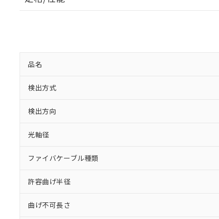
品名
検出方式
検出方向
※1 対応状況
光軸径
対応済み：EU
ファイバケーブル種類
対応予定：EU R
対応予定なし：EU
許容曲げ半径
調査・確認中：EU
ご利用条件
非該当品：ライセ
※1 中国RoHS
仕入先様の事情に
曲げ不可長さ
があります。
以下の条件をお読