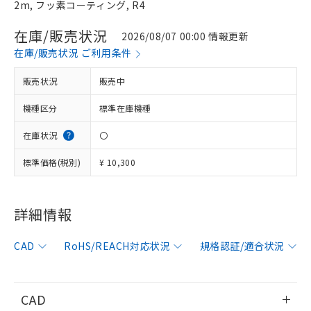
2m, フッ素コーティング, R4
在庫/販売状況
2026/08/07 00:00 情報更新
在庫/販売状況 ご利用条件
販売状況
販売中
機種区分
標準在庫機種
在庫状況
〇
標準価格(税別)
¥ 10,300
詳細情報
※1 対応状況
CAD
RoHS/REACH対応状況
規格認証/適合状況
対応済み：EU RoHS指令（10物質）の
非含有に対応した製品が提供可能な商品で
す。
CAD
対応予定：EU RoHS指令（10物質）の非含