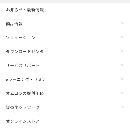
また、RoHS指令のフタル酸エステル類４
お知らせ・最新情報
物質の対応では、対応完了までの期間は出
荷製品に未対応品が混在することから備考
欄に対応日を記載しておりました。
商品情報
既に当社にて対応品への在庫切替を完了
していることから、特段のことがない限
ソリューション
り、2022年1月12日より割愛しておりま
す。
ダウンロードセンタ
サービスサポート
eラーニング・セミナ
オムロンの提供価値
販売ネットワーク
オンラインストア