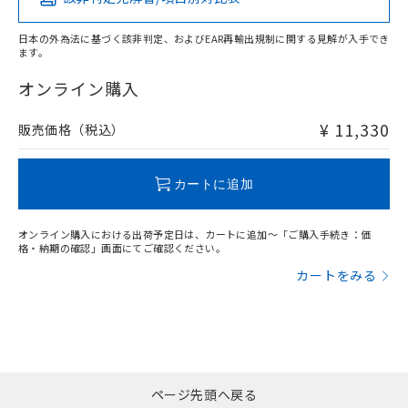
当社は貴社製品を、核兵器、ミサイ
X
O
O
O
DEHP(フタル酸ビス(2-エチルヘキシル)) : 1000ppm
ご相談ください。
適用除外項目は除く。
ル、化学兵器、生物兵器またはその他
－
在庫なし(最新の在庫状況につ
オムロン制御機器販売店や当社販売拠
フタル酸エステル類の４物質については閾値を超える意
武器並びにこれらの製造装置等に一切
日本の外為法に基づく該非判定、およびEAR再輸出規制に関する見解が入手でき
いては、お客様のお取引先、ま
図的な使用がないことを確認しています。
点は「
販売ネットワーク
」をご確認
ます。
※2 環境保護使用期限
使用いたしません。
たはお客様担当のオムロン制御
ください。
"対応済み"や非含有の記載がされた商品であっても、流通
当社は、貴社製品を第三者に販売する
機器販売店・当社販売員にご確
在庫状況および標準価格結果を当社の
在庫等で未対応品が混在する可能性があります。
オンライン購入
※2 対応予定月
「ｅ」：有害物質（10物質）のすべてが基
場合は、上記1、2および3の内容を当
認ください)
事前の承諾なく第三者に漏洩または開
非含有品が必要な際は、弊社営業部門もしくは販売店へお
準値以下であることを示します。
該第三者に通知します。また当社は、
示しないようお願いします。
問い合わせください。
¥ 11,330
販売価格（税込）
部品在庫の切り替え状況などにより、予定
「10」：通常の使用状況下において有害物
販売先および販売に係わる関係者が違
マイパーツ機能（部品リスト作成サー
空
受注生産機種、また在庫状況の
月が前後することがあります。
質が外部に漏えいし、環境に深刻な影響を
法に輸出するおそれがある場合は、取
ビス）をご利用いただくには、I-Web
白
情報を公開していない機種
及ぼさない年数を意味します。
この製品のRoHS/REACH対応状況ページへ
り引きをいたしません。
メンバーズにご登録されている必要が
カートに追加
「－」：未確認です。当社販売部門へお問
あります。
い合わせください。
お客様が当ウェブサイト上で当社にご
※3 非含有証明書ダウンロード
登録された部品リストについて、当社
オンライン購入における出荷予定日は、カートに追加～「ご購入手続き：価
格・納期の確認」画面にてご確認ください。
および当社の共同利用者が、当社の製
下記の非含有証明書をダウンロードするこ
品・サービスに関するお客様との取
カートをみる
とができます。
合意する
キャンセル
引・商談に必要な範囲で利用すること
をご了承ください。
EU RoHS指令（10物質）の非含有証明書
※当社の共同利用者とは、
"個人情報
51物質の非含有証明書（当社基準）
の共同利用に関して"
の「1.共同利
※本証明書は発行日時点で非含有を証明す
用者の範囲」に記載されている法人を
るもので、過去に遡って非含有を証明する
指します。
ページ先頭へ戻る
ものではありません。