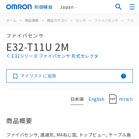
制御機器
Japan
ホーム
>
商品情報
>
商品カテゴリ
>
センサ
>
ファイバセンサ
>
ファイ
ファイバセンサ
E32-T11U 2M
E32シリーズ ファイバセンサ 形式セレクタ
マイリストに追加
日本語
English
PDF出力
商品概要
ファイバセンサ, 透過形, M4ねじ型, トップビュー, ケーブル長