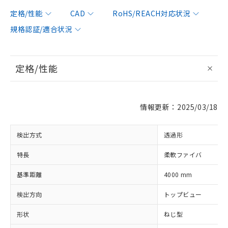
定格/性能
CAD
RoHS/REACH対応状況
規格認証/適合状況
定格/性能
情報更新：2025/03/18
検出方式
透過形
特長
柔軟ファイバ
基準距離
4000 mm
検出方向
トップビュー
形状
ねじ型