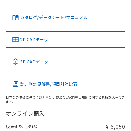
とができます。
"対応済み"や非含有の記載がされた商品であっても、流通
合意する
キャンセル
引・商談に必要な範囲で利用すること
在庫等で未対応品が混在する可能性があります。
をご了承ください。
EU RoHS指令（10物質）の非含有証明書
非含有品が必要な際は、弊社営業部門もしくは販売店へお
カタログ/データシート/マニュアル
※当社の共同利用者とは、
"個人情報
51物質の非含有証明書（当社基準）
問い合わせください。
の共同利用に関して"
の「1.共同利
※本証明書は発行日時点で非含有を証明す
用者の範囲」に記載されている法人を
るもので、過去に遡って非含有を証明する
指します。
この製品のRoHS/REACH対応状況ページへ
2D CADデータ
ものではありません。
また、RoHS指令のフタル酸エステル類４
物質の対応では、対応完了までの期間は出
荷製品に未対応品が混在することから備考
3D CADデータ
欄に対応日を記載しておりました。
既に当社にて対応品への在庫切替を完了
していることから、特段のことがない限
り、2022年1月12日より割愛しておりま
該非判定見解書/項目別対比表
す。
日本の外為法に基づく該非判定、およびEAR再輸出規制に関する見解が入手でき
ます。
オンライン購入
¥ 6,050
販売価格（税込）