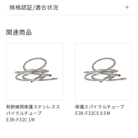
ログイン/会員登録いただくと、CADデータをダウンロー
記
タに基づき作成されるものであり、閲
説明
情報更新：2026/7/29
鉛(Pb) 1000ppm以下、 水銀(Hg) 1000ppm以下、 カド
*中国RoHS10物質の基準値 (GB/T26572)：
国政府の輸出許可(または役務取引許
規格認証/適合状況
ドすることができます。
号
覧された時点での実際の在庫および標
ミウム(Cd) 100ppm以下、
Pb(鉛) :1000ppm、 Hg(水銀) : 1000ppm、 Cd(カドミウ
可)を取得するなどの必要な手続きを
六価クロム(Cr(Ⅵ)) 1000ppm以下、ポリ臭化ビフェニル
ム) : 100ppm、
準価格とは異なる場合があることをご
EU RoHS
注意事項・凡例
類(PBB) 1000ppm以下、ポリ臭化ジフェニルエーテル類
E32-LT11R 2Mについての規格認証/適合状況については、
Cr(Ⅵ)(六価クロム) : 1000ppm、 PBBs(ポリ臭化ビフェ
とります。
了承ください。
(PBDE) 1000ppm以下、フタル酸ビス(2-エチルヘキシ
○
一定数以上の在庫あり
ニル類) : 1000ppm、 PBDEs(ポリ臭化ジフェニルエーテ
「カスタマーサポートセンタ お客様相談室」または貴社担当
当社は規制貨物を破棄する場合は、完
ル) (DEHP)(別名：DOP) 1000ppm以下、フタル酸ブチ
正式な納期状況および標準価格はお客
ル類) : 1000ppm、
ログイン/会員登録
関連商品
オムロン営業員または販売店にお問い合わせください。
ルベンジル（BBP） 1000ppm以下、フタル酸ジブチル
全に破砕するなど、違法に輸出されな
DBP(フタル酸ジブチル) : 1000ppm、 DIBP(フタル酸ジ
様のお取引先、またはお客様担当のオ
（DBP） 1000ppm以下、フタル酸ジイソブチル
対応状況
イソブチル) : 1000ppm、 BBP(フタル酸ブチルベンジ
対応予定月
※1
※2
△
一定数には満たないが在庫あり
いよう必要な手段を講じます。
ムロン制御機器販売店・当社販売員に
(DIBP) 1000ppm以下
ル) : 1000ppm、
当社は貴社製品を、核兵器、ミサイ
但し、RoHS指令で産業用監視および制御機器に対する
DEHP(フタル酸ビス(2-エチルヘキシル)) : 1000ppm
ご相談ください。
お問い合わせ
対応済み
適用除外項目は除く。
ル、化学兵器、生物兵器またはその他
－
在庫なし(最新の在庫状況につ
オムロン制御機器販売店や当社販売拠
ダウンロードデータをご利用いただく前に、以下を必ずお読
フタル酸エステル類の４物質については閾値を超える意
武器並びにこれらの製造装置等に一切
いては、お客様のお取引先、ま
図的な使用がないことを確認しています。
点は「
販売ネットワーク
」をご確認
みください。
※2 環境保護使用期限
使用いたしません。
たはお客様担当のオムロン制御
ください。
ソフトウェアの使用条件
中国 RoHS
当社は、貴社製品を第三者に販売する
注意事項・凡例
機器販売店・当社販売員にご確
在庫状況および標準価格結果を当社の
※2 対応予定月
「ｅ」：有害物質（10物質）のすべてが基
場合は、上記1、2および3の内容を当
認ください)
事前の承諾なく第三者に漏洩または開
準値以下であることを示します。
該第三者に通知します。また当社は、
示しないようお願いします。
部品在庫の切り替え状況などにより、予定
「10」：通常の使用状況下において有害物
販売先および販売に係わる関係者が違
中国 RoHS表
※1 ※2
マイパーツ機能（部品リスト作成サー
空
受注生産機種、また在庫状況の
月が前後することがあります。
質が外部に漏えいし、環境に深刻な影響を
法に輸出するおそれがある場合は、取
ビス）をご利用いただくには、I-Web
白
情報を公開していない機種
及ぼさない年数を意味します。
Pb
り引きをいたしません。
Hg
Cd
Cr(VI)
メンバーズにご登録されている必要が
耐断線用保護ステンレスス
保護スパイラルチューブ
「－」：未確認です。当社販売部門へお問
あります。
パイラルチューブ
E39-F32C5 0.5M
い合わせください。
お客様が当ウェブサイト上で当社にご
E39-F32C 1M
O
O
O
O
※3 非含有証明書ダウンロード
登録された部品リストについて、当社
および当社の共同利用者が、当社の製
下記の非含有証明書をダウンロードするこ
品・サービスに関するお客様との取