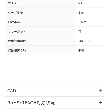
サイズ
M4
※1 対応状況
ケーブル長
2 m
対応済み：EU RoHS指令（10物質）の
非含有に対応した製品が提供可能な商品で
曲げ半径
1 mm
す。
対応予定：EU RoHS指令（10物質）の非含
フリーカット
可
ご利用条件
有に対応した製品に切り替える予定のある
使用温度範囲
商品です。
-40～+70°C
対応予定なし：EU RoHS指令（10物質）の
以下の条件をお読みいただき、同意のうえ
保護構造 (IP)
IP50
非含有に非対応の商品で、対応品を出す予
ご利用ください。
定はありません。
調査・確認中：EU RoHS指令（10物質）の
本サービスは、当社制御機器事業取扱
※1 中国RoHS○×表
非含有の対応状況を調査中または確認中の
商品の当社在庫状況および標準価格
商品です。
(税抜)を提供させていただくもので
「○」：最大均質材料含有率が中国RoHSの
非該当品：ライセンス料など無形物で、有
す。
基準値以下であることを示します。
害物質有無と関係のない商品です。
当社制御機器事業取扱商品の中には、
「×」：最大均質材料含有率が中国RoHSの
仕入先様の事情により、非含有部品として
CAD
本サービスの対象外となる商品もある
基準値を超えていることを示します。
いたものが、含有品と判明した場合などや
当社は、これら貴社製品のうち、外国
ことをご了承ください。
「－」：未確認です。当社販売部門へお問
むを得ず変更することがあります。
為替および外国貿易法に定める商品
情報更新：2012/7/9
在庫状況および標準価格照会結果は、
RoHS/REACH対応状況
い合わせください。
（以下｢規制貨物等」という）を輸出
記載している更新日時点での社内デー
*EU RoHS指令（10物質）：
または国外への提供する場合は、日本