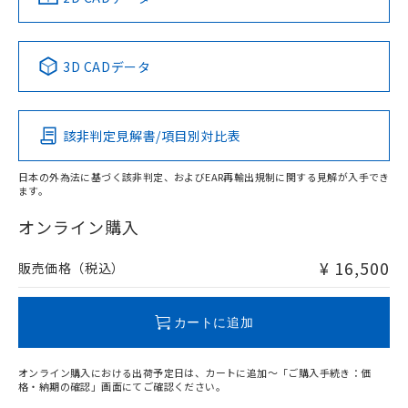
51物質の非含有証明書（当社基準）
の共同利用に関して"
の「1.共同利
※本証明書は発行日時点で非含有を証明す
用者の範囲」に記載されている法人を
るもので、過去に遡って非含有を証明する
指します。
中国 RoHS表
※1 ※2
ものではありません。
3D CADデータ
また、RoHS指令のフタル酸エステル類４
Pb
Hg
Cd
Cr(VI)
物質の対応では、対応完了までの期間は出
荷製品に未対応品が混在することから備考
該非判定見解書/項目別対比表
欄に対応日を記載しておりました。
O
O
O
O
既に当社にて対応品への在庫切替を完了
していることから、特段のことがない限
日本の外為法に基づく該非判定、およびEAR再輸出規制に関する見解が入手でき
ます。
り、2022年1月12日より割愛しておりま
"対応済み"や非含有の記載がされた商品であっても、流通
す。
在庫等で未対応品が混在する可能性があります。
オンライン購入
非含有品が必要な際は、弊社営業部門もしくは販売店へお
問い合わせください。
¥ 16,500
販売価格（税込）
この製品のRoHS/REACH対応状況ページへ
カートに追加
オンライン購入における出荷予定日は、カートに追加～「ご購入手続き：価
格・納期の確認」画面にてご確認ください。