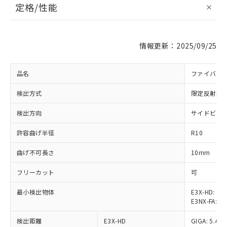
定格/性能
情報更新：2025/09/25
品名
ファイバユ
検出方式
限定反射形
検出方向
サイドビュ
許容曲げ半径
R10
曲げ不可長さ
10mm
フリーカット
可
最小検出物体
E3X-HD: φ5
E3NX-FA: φ
※1 対応状況
検出距離
E3X-HD
GIGA: 5.4
対応済み：EU RoHS指令（10物質）の