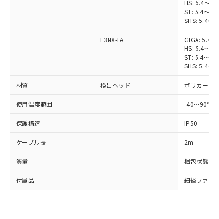
HS: 5.4～9
非含有に対応した製品が提供可能な商品で
ST: 5.4～9
す。
SHS: 5.4～
対応予定：EU RoHS指令（10物質）の非含
ご利用条件
有に対応した製品に切り替える予定のある
E3NX-FA
GIGA: 5.4
商品です。
HS: 5.4～9
ST: 5.4～9
対応予定なし：EU RoHS指令（10物質）の
以下の条件をお読みいただき、同意のうえ
SHS: 5.4～
非含有に非対応の商品で、対応品を出す予
ご利用ください。
定はありません。
材質
検出ヘッド
ポリカーボ
調査・確認中：EU RoHS指令（10物質）の
本サービスは、当社制御機器事業取扱
※1 中国RoHS○×表
非含有の対応状況を調査中または確認中の
使用温度範囲
-40～90℃
商品の当社在庫状況および標準価格
商品です。
(税抜)を提供させていただくもので
「○」：最大均質材料含有率が中国RoHSの
非該当品：ライセンス料など無形物で、有
保護構造
IP50
す。
基準値以下であることを示します。
害物質有無と関係のない商品です。
当社制御機器事業取扱商品の中には、
「×」：最大均質材料含有率が中国RoHSの
仕入先様の事情により、非含有部品として
ケーブル長
2m
本サービスの対象外となる商品もある
基準値を超えていることを示します。
いたものが、含有品と判明した場合などや
当社は、これら貴社製品のうち、外国
ことをご了承ください。
「－」：未確認です。当社販売部門へお問
質量
むを得ず変更することがあります。
梱包状態: 約
為替および外国貿易法に定める商品
在庫状況および標準価格照会結果は、
い合わせください。
（以下｢規制貨物等」という）を輸出
記載している更新日時点での社内デー
付属品
細径ファイバ
*EU RoHS指令（10物質）：
または国外への提供する場合は、日本
記
タに基づき作成されるものであり、閲
説明
鉛(Pb) 1000ppm以下、 水銀(Hg) 1000ppm以下、 カド
*中国RoHS10物質の基準値 (GB/T26572)：
国政府の輸出許可(または役務取引許
号
覧された時点での実際の在庫および標
ミウム(Cd) 100ppm以下、
Pb(鉛) :1000ppm、 Hg(水銀) : 1000ppm、 Cd(カドミウ
可)を取得するなどの必要な手続きを
六価クロム(Cr(Ⅵ)) 1000ppm以下、ポリ臭化ビフェニル
ム) : 100ppm、
準価格とは異なる場合があることをご
類(PBB) 1000ppm以下、ポリ臭化ジフェニルエーテル類
Cr(Ⅵ)(六価クロム) : 1000ppm、 PBBs(ポリ臭化ビフェ
とります。
了承ください。