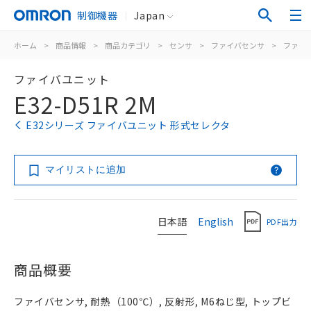
制御機器
Japan
ホーム
>
商品情報
>
商品カテゴリ
>
センサ
>
ファイバセンサ
>
ファイ
ファイバユニット
E32-D51R 2M
E32シリーズ ファイバユニット 形式セレクタ
マイリストに追加
日本語
English
PDF出力
商品概要
ファイバセンサ, 耐熱（100℃）, 反射形, M6ねじ型, トップビ