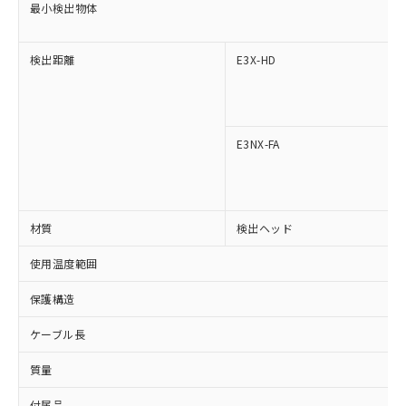
※1 対応状況
最小検出物体
対応済み：EU RoHS指令（10物質）の
非含有に対応した製品が提供可能な商品で
検出距離
E3X-HD
す。
対応予定：EU RoHS指令（10物質）の非含
ご利用条件
有に対応した製品に切り替える予定のある
商品です。
E3NX-FA
対応予定なし：EU RoHS指令（10物質）の
以下の条件をお読みいただき、同意のうえ
非含有に非対応の商品で、対応品を出す予
ご利用ください。
定はありません。
調査・確認中：EU RoHS指令（10物質）の
本サービスは、当社制御機器事業取扱
※1 中国RoHS○×表
材質
非含有の対応状況を調査中または確認中の
検出ヘッド
商品の当社在庫状況および標準価格
商品です。
(税抜)を提供させていただくもので
使用温度範囲
「○」：最大均質材料含有率が中国RoHSの
非該当品：ライセンス料など無形物で、有
す。
基準値以下であることを示します。
害物質有無と関係のない商品です。
当社制御機器事業取扱商品の中には、
保護構造
「×」：最大均質材料含有率が中国RoHSの
仕入先様の事情により、非含有部品として
本サービスの対象外となる商品もある
基準値を超えていることを示します。
いたものが、含有品と判明した場合などや
当社は、これら貴社製品のうち、外国
ことをご了承ください。
ケーブル長
「－」：未確認です。当社販売部門へお問
むを得ず変更することがあります。
為替および外国貿易法に定める商品
在庫状況および標準価格照会結果は、
い合わせください。
（以下｢規制貨物等」という）を輸出
質量
記載している更新日時点での社内デー
*EU RoHS指令（10物質）：
または国外への提供する場合は、日本
記
タに基づき作成されるものであり、閲
説明
鉛(Pb) 1000ppm以下、 水銀(Hg) 1000ppm以下、 カド
*中国RoHS10物質の基準値 (GB/T26572)：
国政府の輸出許可(または役務取引許
付属品