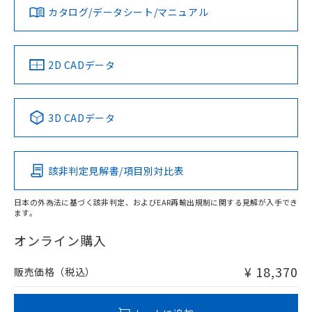
みください。
お問い合わせ
カタログ/データシート/マニュアル
をご了承ください。
対応済み
ソフトウェアの使用条件
EU RoHS指令（10物質）の非含有証明書
※当社の共同利用者とは、
"個人情報
51物質の非含有証明書（当社基準）
の共同利用に関して"
の「1.共同利
※本証明書は発行日時点で非含有を証明す
用者の範囲」に記載されている法人を
中国 RoHS
注意事項・凡例
2D CADデータ
るもので、過去に遡って非含有を証明する
指します。
ものではありません。
また、RoHS指令のフタル酸エステル類４
中国 RoHS表
※1 ※2
物質の対応では、対応完了までの期間は出
3D CADデータ
荷製品に未対応品が混在することから備考
Pb
Hg
Cd
Cr(VI)
欄に対応日を記載しておりました。
既に当社にて対応品への在庫切替を完了
していることから、特段のことがない限
該非判定見解書/項目別対比表
X
O
O
O
り、2022年1月12日より割愛しておりま
す。
日本の外為法に基づく該非判定、およびEAR再輸出規制に関する見解が入手でき
ます。
"対応済み"や非含有の記載がされた商品であっても、流通
在庫等で未対応品が混在する可能性があります。
オンライン購入
非含有品が必要な際は、弊社営業部門もしくは販売店へお
問い合わせください。
¥ 18,370
販売価格（税込）
この製品のRoHS/REACH対応状況ページへ