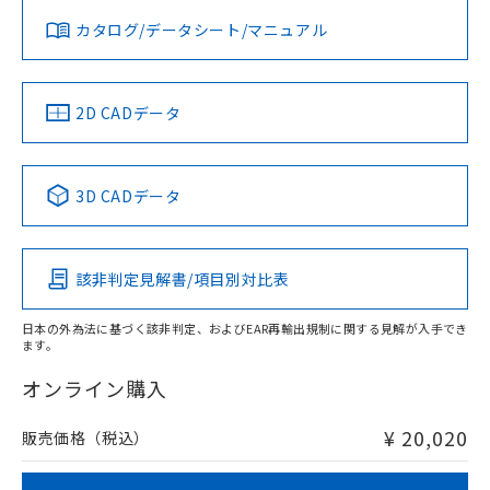
※2 対応予定月
「ｅ」：有害物質（10物質）のすべてが基
場合は、上記1、2および3の内容を当
認ください)
事前の承諾なく第三者に漏洩または開
みください。
お問い合わせ
カタログ/データシート/マニュアル
準値以下であることを示します。
対応済み
該第三者に通知します。また当社は、
示しないようお願いします。
ソフトウェアの使用条件
部品在庫の切り替え状況などにより、予定
「10」：通常の使用状況下において有害物
販売先および販売に係わる関係者が違
マイパーツ機能（部品リスト作成サー
空
受注生産機種、また在庫状況の
月が前後することがあります。
質が外部に漏えいし、環境に深刻な影響を
法に輸出するおそれがある場合は、取
ビス）をご利用いただくには、I-Web
白
情報を公開していない機種
及ぼさない年数を意味します。
り引きをいたしません。
中国 RoHS
注意事項・凡例
メンバーズにご登録されている必要が
2D CADデータ
「－」：未確認です。当社販売部門へお問
あります。
い合わせください。
お客様が当ウェブサイト上で当社にご
※3 非含有証明書ダウンロード
登録された部品リストについて、当社
中国 RoHS表
※1 ※2
3D CADデータ
および当社の共同利用者が、当社の製
下記の非含有証明書をダウンロードするこ
Pb
Hg
Cd
Cr(VI)
品・サービスに関するお客様との取
とができます。
合意する
キャンセル
引・商談に必要な範囲で利用すること
をご了承ください。
該非判定見解書/項目別対比表
EU RoHS指令（10物質）の非含有証明書
O
O
O
O
※当社の共同利用者とは、
"個人情報
51物質の非含有証明書（当社基準）
の共同利用に関して"
の「1.共同利
日本の外為法に基づく該非判定、およびEAR再輸出規制に関する見解が入手でき
※本証明書は発行日時点で非含有を証明す
用者の範囲」に記載されている法人を
ます。
るもので、過去に遡って非含有を証明する
"対応済み"や非含有の記載がされた商品であっても、流通
指します。
ものではありません。
在庫等で未対応品が混在する可能性があります。
オンライン購入
また、RoHS指令のフタル酸エステル類４
非含有品が必要な際は、弊社営業部門もしくは販売店へお
物質の対応では、対応完了までの期間は出
問い合わせください。
¥ 20,020
販売価格（税込）
荷製品に未対応品が混在することから備考
欄に対応日を記載しておりました。
この製品のRoHS/REACH対応状況ページへ