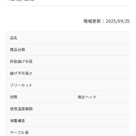
情報更新：2025/09/25
品名
商品分類
許容曲げ半径
※1 対応状況
曲げ不可長さ
対応済み：EU RoHS指令（10物質）の
フリーカット
非含有に対応した製品が提供可能な商品で
す。
材質
検出ヘッド
対応予定：EU RoHS指令（10物質）の非含
ご利用条件
有に対応した製品に切り替える予定のある
使用温度範囲
商品です。
保護構造
対応予定なし：EU RoHS指令（10物質）の
以下の条件をお読みいただき、同意のうえ
非含有に非対応の商品で、対応品を出す予
ご利用ください。
ケーブル長
定はありません。