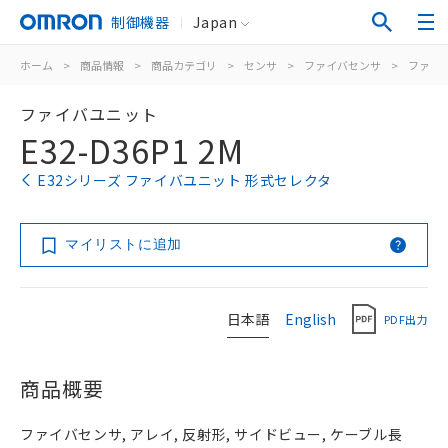
制御機器
Japan
ホーム
>
商品情報
>
商品カテゴリ
>
センサ
>
ファイバセンサ
>
ファイ
ファイバユニット
E32-D36P1 2M
E32シリーズ ファイバユニット 形式セレクタ
マイリストに追加
日本語
English
PDF出力
商品概要
ファイバセンサ, アレイ, 反射形, サイドビュー, ケーブル長