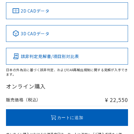
EU RoHS指令（10物質）の非含有証明書
※当社の共同利用者とは、
"個人情報
51物質の非含有証明書（当社基準）
の共同利用に関して"
の「1.共同利
中国 RoHS
注意事項・凡例
2D CADデータ
※本証明書は発行日時点で非含有を証明す
用者の範囲」に記載されている法人を
るもので、過去に遡って非含有を証明する
指します。
ものではありません。
中国 RoHS表
※1 ※2
また、RoHS指令のフタル酸エステル類４
3D CADデータ
物質の対応では、対応完了までの期間は出
Pb
Hg
Cd
Cr(VI)
荷製品に未対応品が混在することから備考
欄に対応日を記載しておりました。
該非判定見解書/項目別対比表
既に当社にて対応品への在庫切替を完了
X
O
O
O
していることから、特段のことがない限
り、2022年1月12日より割愛しておりま
日本の外為法に基づく該非判定、およびEAR再輸出規制に関する見解が入手でき
ます。
す。
"対応済み"や非含有の記載がされた商品であっても、流通
在庫等で未対応品が混在する可能性があります。
オンライン購入
非含有品が必要な際は、弊社営業部門もしくは販売店へお
問い合わせください。
¥ 22,550
販売価格（税込）
この製品のRoHS/REACH対応状況ページへ
カートに追加