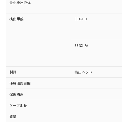
最小検出物体
対応済み：EU RoHS指令（10物質）の
非含有に対応した製品が提供可能な商品で
す。
検出距離
E3X-HD
対応予定：EU RoHS指令（10物質）の非含
ご利用条件
有に対応した製品に切り替える予定のある
商品です。
対応予定なし：EU RoHS指令（10物質）の
以下の条件をお読みいただき、同意のうえ
E3NX-FA
非含有に非対応の商品で、対応品を出す予
ご利用ください。
定はありません。
調査・確認中：EU RoHS指令（10物質）の
本サービスは、当社制御機器事業取扱
※1 中国RoHS○×表
非含有の対応状況を調査中または確認中の
商品の当社在庫状況および標準価格
商品です。
材質
検出ヘッド
(税抜)を提供させていただくもので
「○」：最大均質材料含有率が中国RoHSの
非該当品：ライセンス料など無形物で、有
す。
基準値以下であることを示します。
害物質有無と関係のない商品です。
使用温度範囲
当社制御機器事業取扱商品の中には、
「×」：最大均質材料含有率が中国RoHSの
仕入先様の事情により、非含有部品として
本サービスの対象外となる商品もある
基準値を超えていることを示します。
いたものが、含有品と判明した場合などや
保護構造
当社は、これら貴社製品のうち、外国
ことをご了承ください。
「－」：未確認です。当社販売部門へお問
むを得ず変更することがあります。
為替および外国貿易法に定める商品
在庫状況および標準価格照会結果は、
い合わせください。
ケーブル長
（以下｢規制貨物等」という）を輸出
記載している更新日時点での社内デー
*EU RoHS指令（10物質）：
または国外への提供する場合は、日本
記
タに基づき作成されるものであり、閲
説明
質量
鉛(Pb) 1000ppm以下、 水銀(Hg) 1000ppm以下、 カド
*中国RoHS10物質の基準値 (GB/T26572)：
国政府の輸出許可(または役務取引許
号
覧された時点での実際の在庫および標
ミウム(Cd) 100ppm以下、
Pb(鉛) :1000ppm、 Hg(水銀) : 1000ppm、 Cd(カドミウ
可)を取得するなどの必要な手続きを
六価クロム(Cr(Ⅵ)) 1000ppm以下、ポリ臭化ビフェニル
ム) : 100ppm、
準価格とは異なる場合があることをご