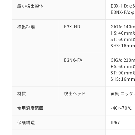
「○」：最大均質
最小検出物体
E3X-HD: φ
「×」：最大均質
本サービスは
当社は、これ
*EU RoHS指令（10物
E3NX-FA: 
「－」：未確認で
鉛(Pb) 1000ppm以下、
くものです。
う）を輸出ま
記
説明
六価クロム(Cr(Ⅵ)) 1
当社制御機器
などの必要な
フタル酸ビス(2-エチルヘ
号
検出距離
E3X-HD
GIGA: 14
*中国RoHS10物質の基準値 
ル（DBP） 1000ppm
在庫状況およ
当社は規制貨
Pb(鉛) :1000ppm、 Hg
但し、RoHS指令で産
HS: 40m
のであり、閲
ます。
Cr(Ⅵ)(六価クロム) : 
フタル酸エステル類の４
ST: 60m
○
一定数以
DBP(フタル酸ジブチル) :
い。
当社は貴社製
DEHP(フタル酸ビス(2-エ
SHS: 16m
正式な納期状
置等に一切使
当社販売員に
※2 対応予定月
△
一定数に
当社は、貴社
オムロン制御
E3NX-FA
GIGA: 21
また当社は、
※2 環境保護使
在庫状況およ
HS: 60m
部品在庫の切り替
たしません。
－
在庫なし
す。
ST: 90m
「ｅ」：有害物質
機器販売
マイパーツ機
SHS: 16m
「10」：通常の
ている必要が
味します。
空
受注生産
お客様が当ウ
※3 非含有証明
「－」：未確認で
材質
検出ヘッド
黄銅 ニッケ
白
が、当社の製
さい。
下記の非含有証明
使用温度範囲
-40～70℃
※当社の共同
いる法人を指
EU RoHS指令（
保護構造
IP67
51物質の非含有証
※本証明書は発行