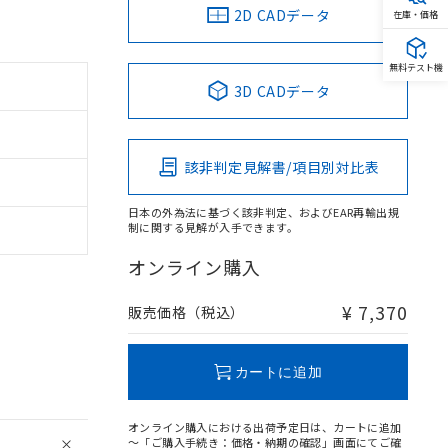
2D CADデータ
在庫・価格
無料テスト機
3D CADデータ
該非判定見解書/項目別対比表
日本の外為法に基づく該非判定、およびEAR再輸出規
制に関する見解が入手できます。
オンライン購入
¥ 7,370
販売価格（税込）
カートに追加
オンライン購入における出荷予定日は、カートに追加
～「ご購入手続き：価格・納期の確認」画面にてご確