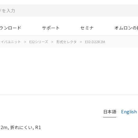
ウンロード
サポート
セミナ
オムロンの
ァイバユニット
>
E32シリーズ
>
形式セレクタ
>
E32-D22R 2M
日本語
English
2m, 折れにくい, R1