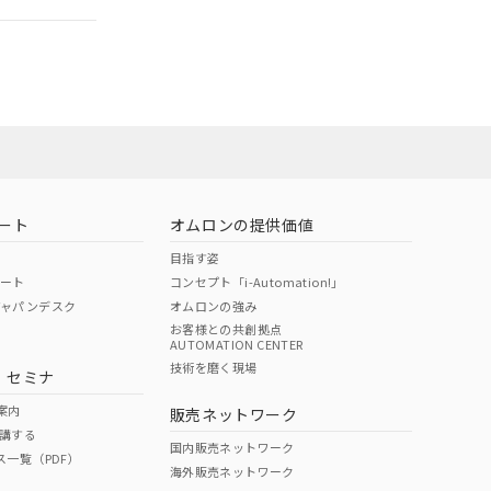
営業員または販
お問い合わせ
ート
オムロンの提供価値
目指す姿
ポート
コンセプト「i-Automation!」
ジャパンデスク
オムロンの強み
お客様との共創拠点
AUTOMATION CENTER
DIBP
BBP
DEHP
環境保護
技術を磨く現場
・セミナ
使用期限
案内
販売ネットワーク
講する
O
O
O
10
国内販売ネットワーク
ス一覧（PDF）
海外販売ネットワーク