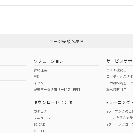
、「カスタマーサポートセンタ お客様相談室」または貴社担当オムロン
みください。
非含有証明書
※3
ページ先頭へ戻る
ダウンロードはこちら
ソリューション
サービスサポ
解決提案
テスト機貸出
事例
ロボティクスサ
イベント
日本語相談窓口
現場データ活用サービスi-BELT
輸出該非判定
I)
PBBs
PBDEs
DBP
ダウンロードセンタ
eラーニング
カタログ
eラーニングのご
マニュアル
コースを選んで受
O
O
O
2D CAD
eラーニングコー
3D CAD