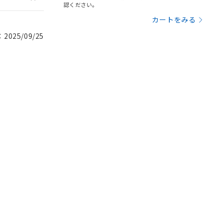
認ください。
カートをみる
025/09/25
。
商品です。
定はありません。
商品です。
を得ず変更すること