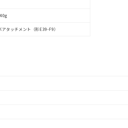
令のフタル酸エステル類４物質の対応では、対応完了までの期間は出
備考欄に対応日を記載しておりました。
品への在庫切替を完了していることから、特段のことがない限り、20
40g
す。
アタッチメント（形E39-F9）
情報更新：2
ードすることができます。
情報更新：
ログイン/会員登録