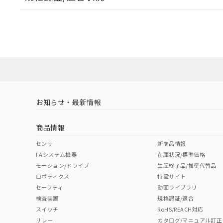
EU RoHS
注意事項・凡例
E32-D22R 2Mについての規格認証/適合状況については
売店にお問い合わせください。
ダウンロードデータをご利用いただく前に、以下を必ずお読
対応状況
対応予定月
※1
※2
ソフトウェアの使用条件
対応済み
お知らせ・最新情報
中国 RoHS
注意事項・凡例
商品情報
中国 RoHS表
※1 ※2
センサ
新商品情報
FAシステム機器
在庫状況/標準価格
Pb
Hg
Cd
Cr(V
モーション/ドライブ
生産終了品/推奨代替品
ロボティクス
特設サイト
セーフティ
動画ライブラリ
検査装置
規格認証/適合
X
O
O
O
スイッチ
RoHS/REACH対応
リレー
カタログ/マニュアル訂正