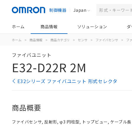
制御機器
Japan
ホーム
商品情報
ソリューション
ダ
ホーム
>
商品情報
>
商品カテゴリ
>
センサ
>
ファイバセンサ
>
フ
ファイバユニット
E32-D22R 2M
E32シリーズ ファイバユニット 形式セレクタ
商品概要
ファイバセンサ, 反射形, φ3 円柱型, トップビュー, ケーブル長 