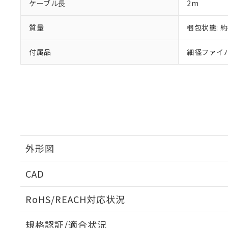
また、RoHS指
ケーブル長
2m
混在することから
既に当社にて対応
質量
梱包状態: 約
り割愛しておりま
付属品
細径ファイバ
外形図
CAD
外形図
ログイン/会員登録いただくと、CADデータをダウンロ
RoHS/REACH対応状況
規格認証/適合状況