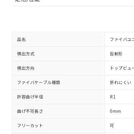
品名
ファイバユ
検出方式
反射形
検出方向
トップビュ
※1 対応状況
ファイバケーブル種類
折れにくい
対応済み：EU
許容曲げ半径
R1
対応予定：EU R
対応予定なし：EU
曲げ不可長さ
0mm
調査・確認中：EU
ご利用条件
非該当品：ライセ
※1 中国RoHS
仕入先様の事情に
フリーカット
可
があります。
以下の条件をお読