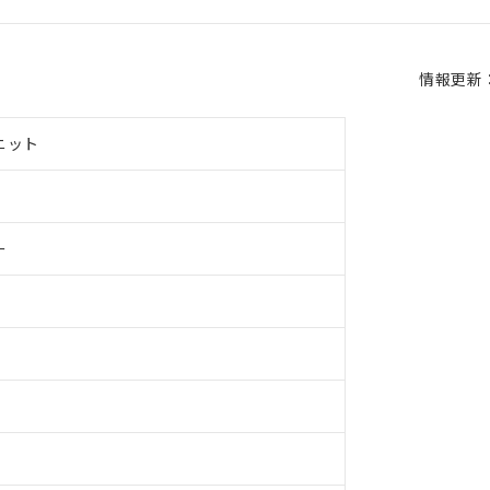
情報更新：2
ニット
ー
 RoHS指令（10物質）の非含有に対応した製品が提供可能な商品です
oHS指令（10物質）の非含有に対応した製品に切り替える予定のある
 RoHS指令（10物質）の非含有に非対応の商品で、対応品を出す予
 RoHS指令（10物質）の非含有の対応状況を調査中または確認中の
ンス料など無形物で、有害物質有無と関係のない商品です。
○×表
より、非含有部品としていたものが、含有品と判明した場合などやむ
みいただき、同意のうえご利用ください。