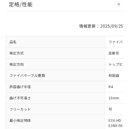
定格/性能
情報更新：2025/09/25
品名
ファイバユ
検出方式
反射形
検出方向
トップビュ
ファイバケーブル種類
耐屈曲
許容曲げ半径
R4
曲げ不可長さ
10mm
フリーカット
可
最小検出物体
E3X-HD: φ5
※1 対応状況
E3NX-FA: φ