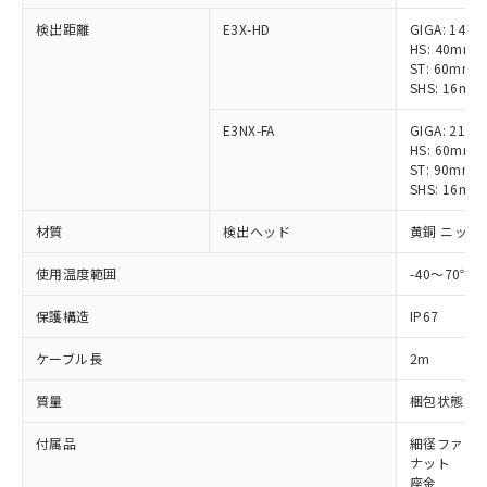
検出距離
E3X-HD
GIGA: 14
対応済み：EU RoHS指令（10物質）の
HS: 40mm
非含有に対応した製品が提供可能な商品で
ST: 60mm
す。
SHS: 16m
対応予定：EU RoHS指令（10物質）の非含
ご利用条件
有に対応した製品に切り替える予定のある
E3NX-FA
GIGA: 21
商品です。
HS: 60mm
ST: 90mm
対応予定なし：EU RoHS指令（10物質）の
以下の条件をお読みいただき、同意のうえ
SHS: 16m
非含有に非対応の商品で、対応品を出す予
ご利用ください。
定はありません。
材質
検出ヘッド
黄銅 ニッケ
調査・確認中：EU RoHS指令（10物質）の
本サービスは、当社制御機器事業取扱
※1 中国RoHS○×表
非含有の対応状況を調査中または確認中の
商品の当社在庫状況および標準価格
使用温度範囲
-40～70℃
商品です。
(税抜)を提供させていただくもので
「○」：最大均質材料含有率が中国RoHSの
非該当品：ライセンス料など無形物で、有
保護構造
IP67
す。
基準値以下であることを示します。
害物質有無と関係のない商品です。
当社制御機器事業取扱商品の中には、
「×」：最大均質材料含有率が中国RoHSの
仕入先様の事情により、非含有部品として
ケーブル長
2m
本サービスの対象外となる商品もある
基準値を超えていることを示します。
いたものが、含有品と判明した場合などや
当社は、これら貴社製品のうち、外国
ことをご了承ください。
「－」：未確認です。当社販売部門へお問
むを得ず変更することがあります。
質量
梱包状態: 約
為替および外国貿易法に定める商品
在庫状況および標準価格照会結果は、
い合わせください。
（以下｢規制貨物等」という）を輸出
記載している更新日時点での社内デー
付属品
細径ファイバ
*EU RoHS指令（10物質）：
または国外への提供する場合は、日本
記
タに基づき作成されるものであり、閲
説明
ナット
鉛(Pb) 1000ppm以下、 水銀(Hg) 1000ppm以下、 カド
*中国RoHS10物質の基準値 (GB/T26572)：
国政府の輸出許可(または役務取引許
号
覧された時点での実際の在庫および標
ミウム(Cd) 100ppm以下、
座金
Pb(鉛) :1000ppm、 Hg(水銀) : 1000ppm、 Cd(カドミウ