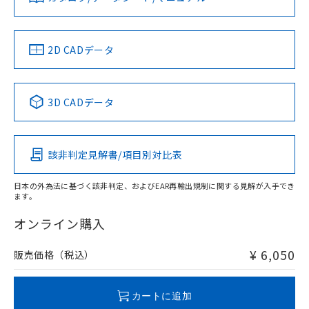
をご了承ください。
ソフトウェアの使用条件
EU RoHS指令（10物質）の非含有証明書
※当社の共同利用者とは、
"個人情報
51物質の非含有証明書（当社基準）
の共同利用に関して"
の「1.共同利
※本証明書は発行日時点で非含有を証明す
中国 RoHS
注意事項・凡例
用者の範囲」に記載されている法人を
2D CADデータ
るもので、過去に遡って非含有を証明する
指します。
ものではありません。
また、RoHS指令のフタル酸エステル類４
中国 RoHS表
※1 ※2
物質の対応では、対応完了までの期間は出
3D CADデータ
荷製品に未対応品が混在することから備考
Pb
Hg
Cd
Cr(VI)
欄に対応日を記載しておりました。
既に当社にて対応品への在庫切替を完了
該非判定見解書/項目別対比表
X
O
O
O
していることから、特段のことがない限
り、2022年1月12日より割愛しておりま
日本の外為法に基づく該非判定、およびEAR再輸出規制に関する見解が入手でき
す。
ます。
"対応済み"や非含有の記載がされた商品であっても、流通
在庫等で未対応品が混在する可能性があります。
オンライン購入
非含有品が必要な際は、弊社営業部門もしくは販売店へお
問い合わせください。
¥ 6,050
販売価格（税込）
この製品のRoHS/REACH対応状況ページへ
カートに追加