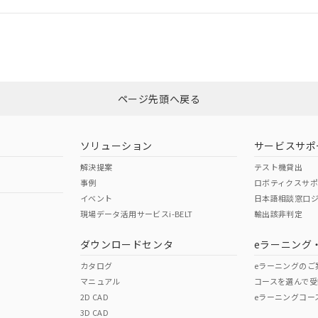
ては、「カスタマーサポートセンタ お客様相談室」または貴社担当オムロ
みください。
非含有証明書
※3
ページ先頭へ戻る
ダウンロードはこちら
ソリューション
サービスサポ
解決提案
テスト機貸出
事例
ロボティクスサ
イベント
日本語相談窓口
現場データ活用サービスi-BELT
輸出該非判定
I)
PBBs
PBDEs
DBP
ダウンロードセンタ
eラーニング
カタログ
eラーニングのご
マニュアル
コースを選んで受
O
O
O
2D CAD
eラーニングコー
3D CAD