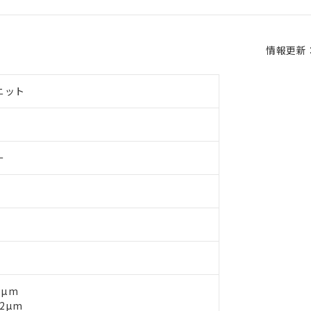
情報更新：2
ニット
ー
 RoHS指令（10物質）の非含有に対応した製品が提供可能な商品です
oHS指令（10物質）の非含有に対応した製品に切り替える予定のある
 RoHS指令（10物質）の非含有に非対応の商品で、対応品を出す予
 RoHS指令（10物質）の非含有の対応状況を調査中または確認中の
ンス料など無形物で、有害物質有無と関係のない商品です。
○×表
より、非含有部品としていたものが、含有品と判明した場合などやむ
5µm
φ2µm
みいただき、同意のうえご利用ください。