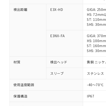
「○」：最大均質
「×」：最大均質
本サービスは
当社は、これ
*EU RoHS指令（10物
検出距離
E3X-HD
GIGA: 25
「－」：未確認で
鉛(Pb) 1000ppm以下、
くものです。
う）を輸出ま
HS: 72m
記
説明
六価クロム(Cr(Ⅵ)) 1
当社制御機器
などの必要な
フタル酸ビス(2-エチルヘ
ST: 110m
号
*中国RoHS10物質の基準値 
ル（DBP） 1000ppm
在庫状況およ
当社は規制貨
SHS: 30m
Pb(鉛) :1000ppm、 Hg
但し、RoHS指令で産
のであり、閲
ます。
Cr(Ⅵ)(六価クロム) : 
フタル酸エステル類の４
○
一定数以
DBP(フタル酸ジブチル) :
い。
当社は貴社製
DEHP(フタル酸ビス(2-エ
E3NX-FA
GIGA: 37
正式な納期状
置等に一切使
HS: 100m
当社販売員に
※2 対応予定月
△
一定数に
当社は、貴社
ST: 160m
オムロン制御
また当社は、
※2 環境保護使
SHS: 30m
在庫状況およ
部品在庫の切り替
たしません。
－
在庫なし
す。
「ｅ」：有害物質
機器販売
マイパーツ機
材質
検出ヘッド
黄銅 ニッケ
「10」：通常の
ている必要が
味します。
空
受注生産
お客様が当ウ
※3 非含有証明
「－」：未確認で
スリーブ
ステンレス
白
が、当社の製
さい。
下記の非含有証明
使用温度範囲
-40～70℃
※当社の共同
いる法人を指
EU RoHS指令（
保護構造
IP67
51物質の非含有証
※本証明書は発行