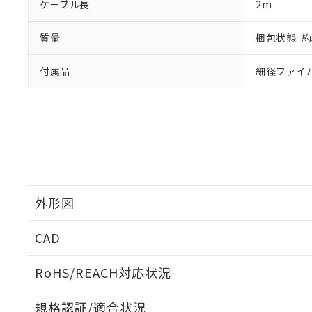
また、RoHS指
ケーブル長
2m
混在することから
既に当社にて対応
質量
梱包状態: 約
り割愛しておりま
付属品
細径ファイバ
外形図
CAD
外形図
ログイン/会員登録いただくと、CADデータをダウンロ
RoHS/REACH対応状況
規格認証/適合状況