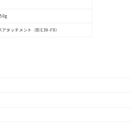
令のフタル酸エステル類４物質の対応では、対応完了までの期間は出
備考欄に対応日を記載しておりました。
品への在庫切替を完了していることから、特段のことがない限り、20
50g
す。
アタッチメント（形E39-F9）
情報更新：2
ードすることができます。
ログイン/会員登録