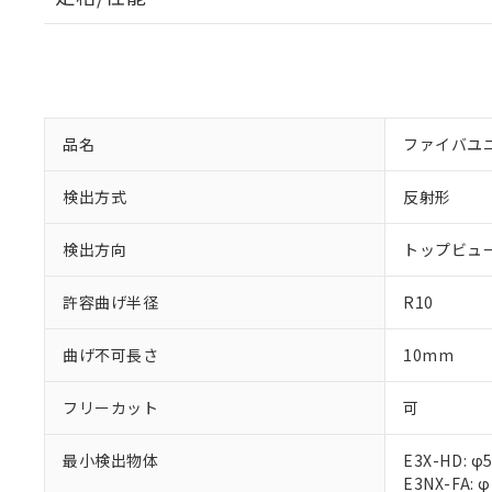
品名
ファイバユ
検出方式
反射形
検出方向
トップビュ
※1 対応状況
許容曲げ半径
R10
対応済み：EU
曲げ不可長さ
10mm
対応予定：EU R
対応予定なし：EU
フリーカット
可
調査・確認中：EU
ご利用条件
非該当品：ライセ
※1 中国RoHS
仕入先様の事情に
最小検出物体
E3X-HD: φ
があります。
E3NX-FA: 
以下の条件をお読