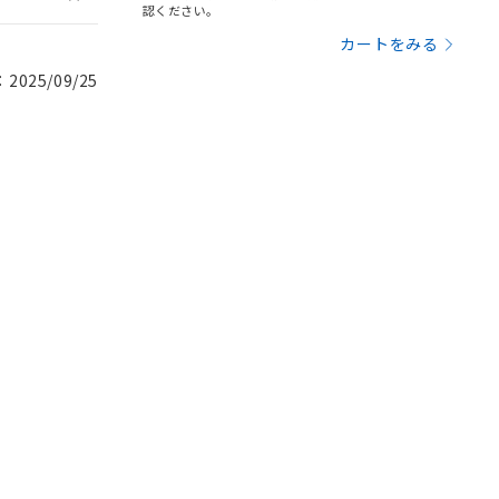
認ください。
カートをみる
025/09/25
。
商品です。
定はありません。
商品です。
を得ず変更すること