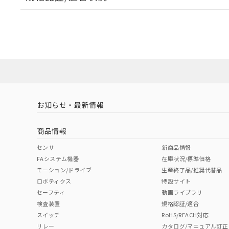
EU RoHS
注意事項・凡例
E32-D21-S3 2Mについての規格認証/適合状況につい
販売店にお問い合わせください。
ダウンロードデータをご利用いただく前に、以下を必ずお読
対応状況
対応予定月
※1
※2
ソフトウェアの使用条件
対応済み
お知らせ・最新情報
中国 RoHS
注意事項・凡例
商品情報
中国 RoHS表
※1 ※2
センサ
新商品情報
FAシステム機器
在庫状況/標準価格
Pb
Hg
Cd
Cr(V
モーション/ドライブ
生産終了品/推奨代替品
ロボティクス
特設サイト
セーフティ
動画ライブラリ
検査装置
規格認証/適合
X
O
O
O
スイッチ
RoHS/REACH対応
リレー
カタログ/マニュアル訂正