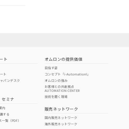
ン営業員または
お問い合わせ
ート
オムロンの提供価値
目指す姿
ポート
コンセプト「i-Automation!」
ジャパンデスク
オムロンの強み
お客様との共創拠点
AUTOMATION CENTER
DIBP
BBP
DEHP
環境保護
技術を磨く現場
・セミナ
使用期限
案内
販売ネットワーク
講する
O
O
O
10
国内販売ネットワーク
ス一覧（PDF）
海外販売ネットワーク