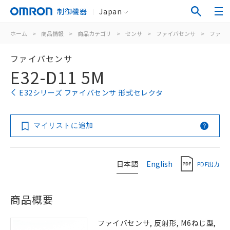
制御機器
Japan
ホーム
>
商品情報
>
商品カテゴリ
>
センサ
>
ファイバセンサ
>
ファイ
ファイバセンサ
E32-D11 5M
E32シリーズ ファイバセンサ 形式セレクタ
マイリストに追加
日本語
English
PDF出力
商品概要
ファイバセンサ, 反射形, M6ねじ型,