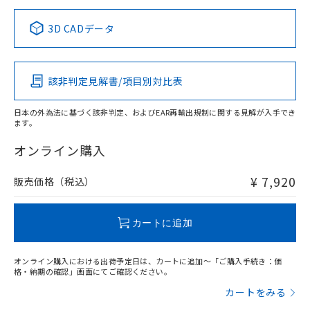
正式な納期状況および標準価格はお客
ル類) : 1000ppm、
ルベンジル（BBP） 1000ppm以下、フタル酸ジブチル
全に破砕するなど、違法に輸出されな
DBP(フタル酸ジブチル) : 1000ppm、 DIBP(フタル酸ジ
様のお取引先、またはお客様担当のオ
中国 RoHS表
※1 ※2
（DBP） 1000ppm以下、フタル酸ジイソブチル
イソブチル) : 1000ppm、 BBP(フタル酸ブチルベンジ
△
一定数には満たないが在庫あり
いよう必要な手段を講じます。
3D CADデータ
ムロン制御機器販売店・当社販売員に
(DIBP) 1000ppm以下
ル) : 1000ppm、
当社は貴社製品を、核兵器、ミサイ
但し、RoHS指令で産業用監視および制御機器に対する
DEHP(フタル酸ビス(2-エチルヘキシル)) : 1000ppm
Pb
ご相談ください。
Hg
Cd
Cr(VI)
適用除外項目は除く。
ル、化学兵器、生物兵器またはその他
－
在庫なし(最新の在庫状況につ
オムロン制御機器販売店や当社販売拠
フタル酸エステル類の４物質については閾値を超える意
武器並びにこれらの製造装置等に一切
いては、お客様のお取引先、ま
図的な使用がないことを確認しています。
点は「
販売ネットワーク
」をご確認
該非判定見解書/項目別対比表
※2 環境保護使用期限
X
使用いたしません。
O
O
O
たはお客様担当のオムロン制御
ください。
当社は、貴社製品を第三者に販売する
機器販売店・当社販売員にご確
在庫状況および標準価格結果を当社の
※2 対応予定月
「ｅ」：有害物質（10物質）のすべてが基
日本の外為法に基づく該非判定、およびEAR再輸出規制に関する見解が入手でき
場合は、上記1、2および3の内容を当
認ください)
事前の承諾なく第三者に漏洩または開
ます。
準値以下であることを示します。
該第三者に通知します。また当社は、
"対応済み"や非含有の記載がされた商品であっても、流通
示しないようお願いします。
部品在庫の切り替え状況などにより、予定
「10」：通常の使用状況下において有害物
販売先および販売に係わる関係者が違
在庫等で未対応品が混在する可能性があります。
マイパーツ機能（部品リスト作成サー
オンライン購入
空
受注生産機種、また在庫状況の
月が前後することがあります。
質が外部に漏えいし、環境に深刻な影響を
法に輸出するおそれがある場合は、取
非含有品が必要な際は、弊社営業部門もしくは販売店へお
ビス）をご利用いただくには、I-Web
白
情報を公開していない機種
及ぼさない年数を意味します。
り引きをいたしません。
問い合わせください。
メンバーズにご登録されている必要が
¥ 7,920
販売価格（税込）
「－」：未確認です。当社販売部門へお問
あります。
い合わせください。
お客様が当ウェブサイト上で当社にご
この製品のRoHS/REACH対応状況ページへ
※3 非含有証明書ダウンロード
登録された部品リストについて、当社
カートに追加
および当社の共同利用者が、当社の製
下記の非含有証明書をダウンロードするこ
品・サービスに関するお客様との取
とができます。
オンライン購入における出荷予定日は、カートに追加～「ご購入手続き：価
合意する
キャンセル
引・商談に必要な範囲で利用すること
格・納期の確認」画面にてご確認ください。
をご了承ください。
EU RoHS指令（10物質）の非含有証明書
カートをみる
※当社の共同利用者とは、
"個人情報
51物質の非含有証明書（当社基準）
の共同利用に関して"
の「1.共同利