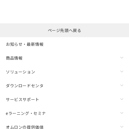
※本証明書は発行日時点で非含有を証明す
用者の範囲」に記載されている法人を
るもので、過去に遡って非含有を証明する
指します。
ものではありません。
また、RoHS指令のフタル酸エステル類４
物質の対応では、対応完了までの期間は出
ページ先頭へ戻る
荷製品に未対応品が混在することから備考
欄に対応日を記載しておりました。
お知らせ・最新情報
既に当社にて対応品への在庫切替を完了
していることから、特段のことがない限
り、2022年1月12日より割愛しておりま
商品情報
す。
ソリューション
ダウンロードセンタ
サービスサポート
eラーニング・セミナ
オムロンの提供価値