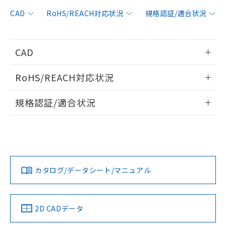
非含有に対応した製品が提供可能な商品で
す。
CAD
RoHS/REACH対応状況
規格認証/適合状況
対応予定：EU RoHS指令（10物質）の非含
ご利用条件
有に対応した製品に切り替える予定のある
商品です。
CAD
対応予定なし：EU RoHS指令（10物質）の
以下の条件をお読みいただき、同意のうえ
非含有に非対応の商品で、対応品を出す予
情報更新：2014/2/3
ご利用ください。
定はありません。
RoHS/REACH対応状況
調査・確認中：EU RoHS指令（10物質）の
本サービスは、当社制御機器事業取扱
ログイン/会員登録いただくと、CADデータをダウンロー
※1 中国RoHS○×表
非含有の対応状況を調査中または確認中の
情報更新：2026/7/29
商品の当社在庫状況および標準価格
規格認証/適合状況
ドすることができます。
商品です。
(税抜)を提供させていただくもので
「○」：最大均質材料含有率が中国RoHSの
非該当品：ライセンス料など無形物で、有
EU RoHS
注意事項・凡例
E32-D11 5Mについての規格認証/適合状況については、「カ
す。
基準値以下であることを示します。
害物質有無と関係のない商品です。
スタマーサポートセンタ お客様相談室」または貴社担当オム
当社制御機器事業取扱商品の中には、
「×」：最大均質材料含有率が中国RoHSの
仕入先様の事情により、非含有部品として
ログイン/会員登録
ロン営業員または販売店にお問い合わせください。
本サービスの対象外となる商品もある
基準値を超えていることを示します。
いたものが、含有品と判明した場合などや
当社は、これら貴社製品のうち、外国
対応状況
対応予定月
※1
※2
ことをご了承ください。
「－」：未確認です。当社販売部門へお問
むを得ず変更することがあります。
為替および外国貿易法に定める商品
在庫状況および標準価格照会結果は、
い合わせください。
お問い合わせ
カタログ/データシート/マニュアル
（以下｢規制貨物等」という）を輸出
対応済み
記載している更新日時点での社内デー
ダウンロードデータをご利用いただく前に、以下を必ずお読
*EU RoHS指令（10物質）：
または国外への提供する場合は、日本
記
タに基づき作成されるものであり、閲
説明
鉛(Pb) 1000ppm以下、 水銀(Hg) 1000ppm以下、 カド
みください。
*中国RoHS10物質の基準値 (GB/T26572)：
国政府の輸出許可(または役務取引許
号
覧された時点での実際の在庫および標
ミウム(Cd) 100ppm以下、
Pb(鉛) :1000ppm、 Hg(水銀) : 1000ppm、 Cd(カドミウ
ソフトウェアの使用条件
可)を取得するなどの必要な手続きを
六価クロム(Cr(Ⅵ)) 1000ppm以下、ポリ臭化ビフェニル
ム) : 100ppm、
中国 RoHS
準価格とは異なる場合があることをご
注意事項・凡例
2D CADデータ
類(PBB) 1000ppm以下、ポリ臭化ジフェニルエーテル類
Cr(Ⅵ)(六価クロム) : 1000ppm、 PBBs(ポリ臭化ビフェ
とります。
了承ください。
(PBDE) 1000ppm以下、フタル酸ビス(2-エチルヘキシ
○
一定数以上の在庫あり
ニル類) : 1000ppm、 PBDEs(ポリ臭化ジフェニルエーテ
当社は規制貨物を破棄する場合は、完
ル) (DEHP)(別名：DOP) 1000ppm以下、フタル酸ブチ