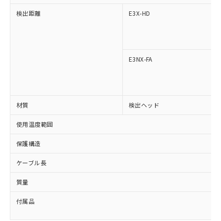
対応済み：EU RoHS指令（10物質）の
検出距離
E3X-HD
非含有に対応した製品が提供可能な商品で
す。
対応予定：EU RoHS指令（10物質）の非含
ご利用条件
有に対応した製品に切り替える予定のある
E3NX-FA
商品です。
対応予定なし：EU RoHS指令（10物質）の
以下の条件をお読みいただき、同意のうえ
非含有に非対応の商品で、対応品を出す予
ご利用ください。
定はありません。
調査・確認中：EU RoHS指令（10物質）の
材質
検出ヘッド
本サービスは、当社制御機器事業取扱
※1 中国RoHS○×表
非含有の対応状況を調査中または確認中の
商品の当社在庫状況および標準価格
使用温度範囲
商品です。
(税抜)を提供させていただくもので
「○」：最大均質材料含有率が中国RoHSの
非該当品：ライセンス料など無形物で、有
す。
保護構造
基準値以下であることを示します。
害物質有無と関係のない商品です。
当社制御機器事業取扱商品の中には、
「×」：最大均質材料含有率が中国RoHSの
仕入先様の事情により、非含有部品として
本サービスの対象外となる商品もある
ケーブル長
基準値を超えていることを示します。
いたものが、含有品と判明した場合などや
当社は、これら貴社製品のうち、外国
ことをご了承ください。
「－」：未確認です。当社販売部門へお問
むを得ず変更することがあります。
為替および外国貿易法に定める商品
在庫状況および標準価格照会結果は、
質量
い合わせください。
（以下｢規制貨物等」という）を輸出
記載している更新日時点での社内デー
*EU RoHS指令（10物質）：
または国外への提供する場合は、日本
付属品
記
タに基づき作成されるものであり、閲
説明
鉛(Pb) 1000ppm以下、 水銀(Hg) 1000ppm以下、 カド
*中国RoHS10物質の基準値 (GB/T26572)：
国政府の輸出許可(または役務取引許
号
覧された時点での実際の在庫および標
ミウム(Cd) 100ppm以下、
Pb(鉛) :1000ppm、 Hg(水銀) : 1000ppm、 Cd(カドミウ
可)を取得するなどの必要な手続きを
六価クロム(Cr(Ⅵ)) 1000ppm以下、ポリ臭化ビフェニル