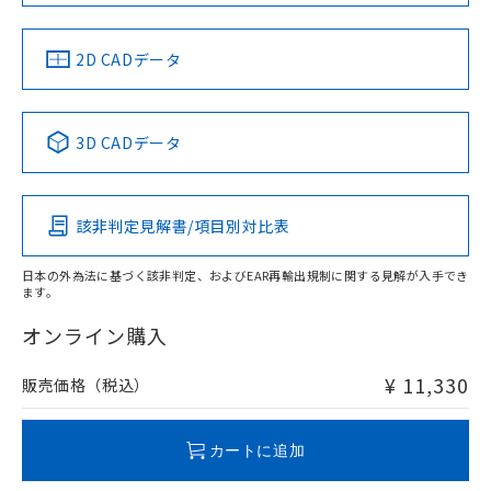
EU RoHS指令（10物質）の非含有証明書
※当社の共同利用者とは、
"個人情報
51物質の非含有証明書（当社基準）
の共同利用に関して"
の「1.共同利
中国 RoHS
注意事項・凡例
※本証明書は発行日時点で非含有を証明す
2D CADデータ
用者の範囲」に記載されている法人を
るもので、過去に遡って非含有を証明する
指します。
ものではありません。
中国 RoHS表
また、RoHS指令のフタル酸エステル類４
※1 ※2
3D CADデータ
物質の対応では、対応完了までの期間は出
Pb
Hg
Cd
Cr(VI)
荷製品に未対応品が混在することから備考
欄に対応日を記載しておりました。
既に当社にて対応品への在庫切替を完了
該非判定見解書/項目別対比表
X
O
O
O
していることから、特段のことがない限
り、2022年1月12日より割愛しておりま
日本の外為法に基づく該非判定、およびEAR再輸出規制に関する見解が入手でき
す。
ます。
"対応済み"や非含有の記載がされた商品であっても、流通
在庫等で未対応品が混在する可能性があります。
オンライン購入
非含有品が必要な際は、弊社営業部門もしくは販売店へお
問い合わせください。
¥ 11,330
販売価格（税込）
この製品のRoHS/REACH対応状況ページへ
カートに追加