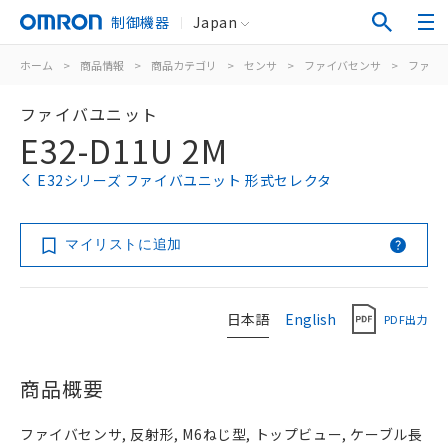
制御機器
Japan
ホーム
>
商品情報
>
商品カテゴリ
>
センサ
>
ファイバセンサ
>
ファイ
ファイバユニット
E32-D11U 2M
E32シリーズ ファイバユニット 形式セレクタ
マイリストに追加
日本語
English
PDF出力
商品概要
ファイバセンサ, 反射形, M6ねじ型, トップビュー, ケーブル長