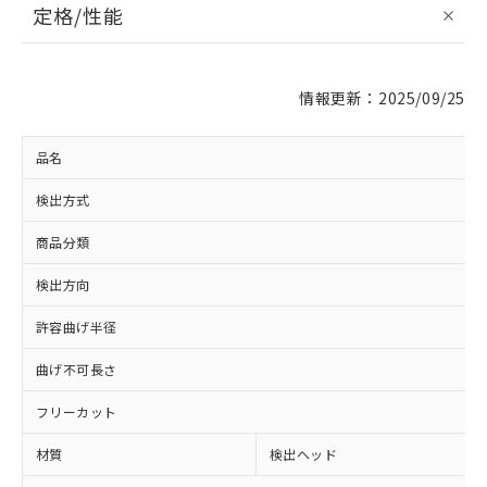
定格/性能
情報更新：2025/09/25
品名
検出方式
商品分類
検出方向
※1 対応状況
許容曲げ半径
対応済み：EU RoHS指令（10物質）の
曲げ不可長さ
非含有に対応した製品が提供可能な商品で
す。
フリーカット
対応予定：EU RoHS指令（10物質）の非含
ご利用条件
有に対応した製品に切り替える予定のある
材質
検出ヘッド
商品です。
対応予定なし：EU RoHS指令（10物質）の