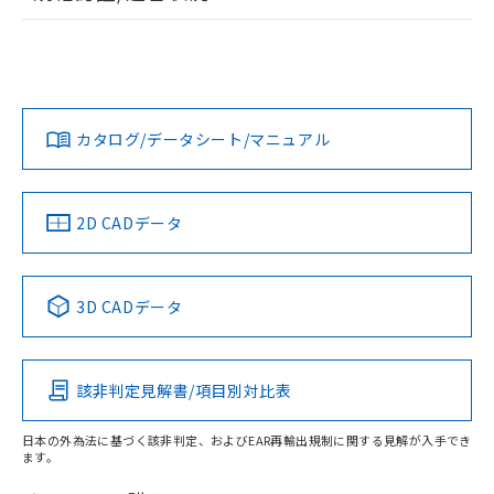
点は「
販売ネットワーク
」をご確認
※2 環境保護使用期限
使用いたしません。
ログイン/会員登録
たはお客様担当のオムロン制御
EU RoHS
注意事項・凡例
ください。
E32-C42 1Mについての規格認証/適合状況については、「カ
当社は、貴社製品を第三者に販売する
機器販売店・当社販売員にご確
在庫状況および標準価格結果を当社の
スタマーサポートセンタ お客様相談室」または貴社担当オム
※2 対応予定月
「ｅ」：有害物質（10物質）のすべてが基
場合は、上記1、2および3の内容を当
認ください)
事前の承諾なく第三者に漏洩または開
ロン営業員または販売店にお問い合わせください。
準値以下であることを示します。
該第三者に通知します。また当社は、
示しないようお願いします。
対応状況
対応予定月
※1
※2
ダウンロードデータをご利用いただく前に、以下を必ずお読
部品在庫の切り替え状況などにより、予定
「10」：通常の使用状況下において有害物
販売先および販売に係わる関係者が違
マイパーツ機能（部品リスト作成サー
空
受注生産機種、また在庫状況の
みください。
月が前後することがあります。
質が外部に漏えいし、環境に深刻な影響を
法に輸出するおそれがある場合は、取
お問い合わせ
カタログ/データシート/マニュアル
ビス）をご利用いただくには、I-Web
対応済み
白
情報を公開していない機種
ソフトウェアの使用条件
及ぼさない年数を意味します。
り引きをいたしません。
メンバーズにご登録されている必要が
「－」：未確認です。当社販売部門へお問
あります。
い合わせください。
お客様が当ウェブサイト上で当社にご
中国 RoHS
注意事項・凡例
2D CADデータ
※3 非含有証明書ダウンロード
登録された部品リストについて、当社
および当社の共同利用者が、当社の製
下記の非含有証明書をダウンロードするこ
品・サービスに関するお客様との取
中国 RoHS表
※1 ※2
とができます。
合意する
キャンセル
引・商談に必要な範囲で利用すること
3D CADデータ
をご了承ください。
Pb
Hg
Cd
Cr(VI)
EU RoHS指令（10物質）の非含有証明書
※当社の共同利用者とは、
"個人情報
51物質の非含有証明書（当社基準）
の共同利用に関して"
の「1.共同利
※本証明書は発行日時点で非含有を証明す
該非判定見解書/項目別対比表
用者の範囲」に記載されている法人を
X
O
O
O
るもので、過去に遡って非含有を証明する
指します。
ものではありません。
日本の外為法に基づく該非判定、およびEAR再輸出規制に関する見解が入手でき
また、RoHS指令のフタル酸エステル類４
ます。
"対応済み"や非含有の記載がされた商品であっても、流通
物質の対応では、対応完了までの期間は出