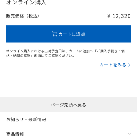
在庫等で未対応品が混在する可能性があります。
オンライン購入
荷製品に未対応品が混在することから備考
非含有品が必要な際は、弊社営業部門もしくは販売店へお
欄に対応日を記載しておりました。
問い合わせください。
¥ 12,320
既に当社にて対応品への在庫切替を完了
販売価格（税込）
していることから、特段のことがない限
り、2022年1月12日より割愛しておりま
この製品のRoHS/REACH対応状況ページへ
カートに追加
す。
オンライン購入における出荷予定日は、カートに追加～「ご購入手続き：価
格・納期の確認」画面にてご確認ください。
カートをみる
ページ先頭へ戻る
お知らせ・最新情報
商品情報