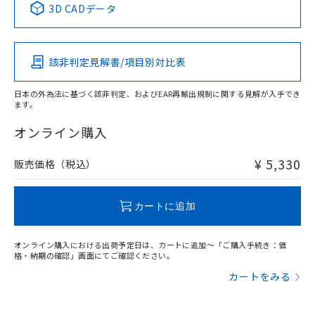
用者の範囲」に記載されている法人を
3D CADデータ
るもので、過去に遡って非含有を証明する
指します。
ものではありません。
Pb
Hg
Cd
Cr(VI)
また、RoHS指令のフタル酸エステル類４
物質の対応では、対応完了までの期間は出
該非判定見解書/項目別対比表
X
O
O
O
荷製品に未対応品が混在することから備考
欄に対応日を記載しておりました。
日本の外為法に基づく該非判定、およびEAR再輸出規制に関する見解が入手でき
既に当社にて対応品への在庫切替を完了
ます。
していることから、特段のことがない限
"対応済み"や非含有の記載がされた商品であっても、流通
り、2022年1月12日より割愛しておりま
在庫等で未対応品が混在する可能性があります。
オンライン購入
す。
非含有品が必要な際は、弊社営業部門もしくは販売店へお
問い合わせください。
¥ 5,330
販売価格（税込）
この製品のRoHS/REACH対応状況ページへ
カートに追加
オンライン購入における出荷予定日は、カートに追加～「ご購入手続き：価
格・納期の確認」画面にてご確認ください。
カートをみる