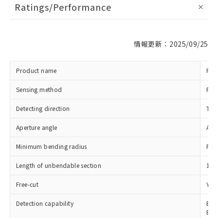
Ratings/Performance
情報更新：2025/09/25
Product name
Fibe
Sensing method
Refl
Detecting direction
Top
Aperture angle
App
Minimum bending radius
R25
Length of unbendable section
10
※1 対応状況
Free-cut
Yes
対応済み：EU RoHS指令（10物質）の
Detection capability
E3X
非含有に対応した製品が提供可能な商品で
E3N