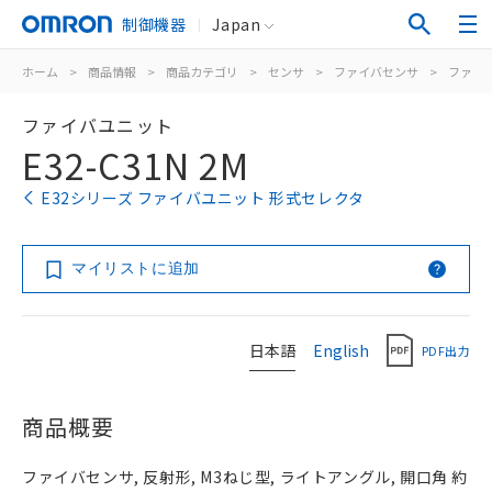
制御機器
Japan
ホーム
>
商品情報
>
商品カテゴリ
>
センサ
>
ファイバセンサ
>
ファイ
ファイバユニット
E32-C31N 2M
E32シリーズ ファイバユニット 形式セレクタ
マイリストに追加
日本語
English
PDF出力
商品概要
ファイバセンサ, 反射形, M3ねじ型, ライトアングル, 開口角 約