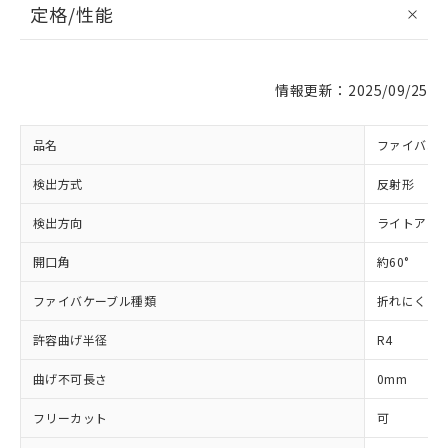
定格/性能
情報更新：2025/09/25
品名
ファイバユ
検出方式
反射形
検出方向
ライトアン
開口角
約60°
ファイバケーブル種類
折れにくい
許容曲げ半径
R4
曲げ不可長さ
0mm
フリーカット
可