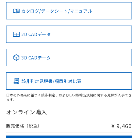
合意する
キャンセル
引・商談に必要な範囲で利用すること
ダウンロードデータをご利用いただく前に、以下を必ずお読
をご了承ください。
みください。
お問い合わせ
カタログ/データシート/マニュアル
対応済み
EU RoHS指令（10物質）の非含有証明書
※当社の共同利用者とは、
"個人情報
ソフトウェアの使用条件
51物質の非含有証明書（当社基準）
の共同利用に関して"
の「1.共同利
※本証明書は発行日時点で非含有を証明す
用者の範囲」に記載されている法人を
るもので、過去に遡って非含有を証明する
中国 RoHS
注意事項・凡例
2D CADデータ
指します。
ものではありません。
また、RoHS指令のフタル酸エステル類４
物質の対応では、対応完了までの期間は出
中国 RoHS表
※1 ※2
3D CADデータ
荷製品に未対応品が混在することから備考
欄に対応日を記載しておりました。
Pb
Hg
Cd
Cr(VI)
既に当社にて対応品への在庫切替を完了
していることから、特段のことがない限
該非判定見解書/項目別対比表
X
O
O
O
り、2022年1月12日より割愛しておりま
す。
日本の外為法に基づく該非判定、およびEAR再輸出規制に関する見解が入手でき
ます。
"対応済み"や非含有の記載がされた商品であっても、流通
在庫等で未対応品が混在する可能性があります。
オンライン購入
非含有品が必要な際は、弊社営業部門もしくは販売店へお
問い合わせください。
¥ 9,460
販売価格（税込）