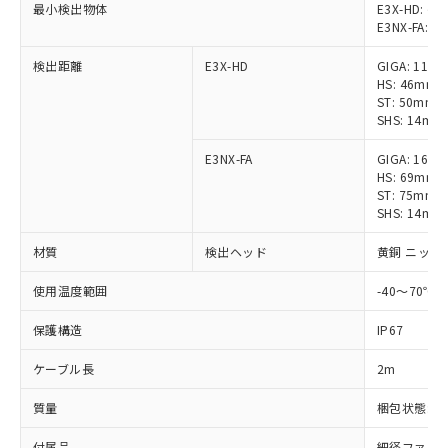
※1 対応状況
最小検出物体
E3X-HD: φ5
E3NX-FA: φ
対応済み：EU RoHS指令（10物質）の
検出距離
E3X-HD
GIGA: 11
非含有に対応した製品が提供可能な商品で
HS: 46mm
す。
ST: 50mm
対応予定：EU RoHS指令（10物質）の非含
SHS: 14m
ご利用条件
有に対応した製品に切り替える予定のある
商品です。
E3NX-FA
GIGA: 16
対応予定なし：EU RoHS指令（10物質）の
HS: 69mm
以下の条件をお読みいただき、同意のうえ
ST: 75mm
非含有に非対応の商品で、対応品を出す予
ご利用ください。
SHS: 14m
定はありません。
調査・確認中：EU RoHS指令（10物質）の
本サービスは、当社制御機器事業取扱
材質
検出ヘッド
黄銅 ニッケ
※1 中国RoHS○×表
非含有の対応状況を調査中または確認中の
商品の当社在庫状況および標準価格
商品です。
使用温度範囲
-40～70℃
(税抜)を提供させていただくもので
「○」：最大均質材料含有率が中国RoHSの
非該当品：ライセンス料など無形物で、有
す。
基準値以下であることを示します。
害物質有無と関係のない商品です。
保護構造
IP67
当社制御機器事業取扱商品の中には、
「×」：最大均質材料含有率が中国RoHSの
仕入先様の事情により、非含有部品として
本サービスの対象外となる商品もある
基準値を超えていることを示します。
いたものが、含有品と判明した場合などや
ケーブル長
2m
当社は、これら貴社製品のうち、外国
ことをご了承ください。
「－」：未確認です。当社販売部門へお問
むを得ず変更することがあります。
為替および外国貿易法に定める商品
在庫状況および標準価格照会結果は、
い合わせください。
質量
梱包状態: 約
（以下｢規制貨物等」という）を輸出
記載している更新日時点での社内デー
*EU RoHS指令（10物質）：
または国外への提供する場合は、日本
記
タに基づき作成されるものであり、閲
説明
鉛(Pb) 1000ppm以下、 水銀(Hg) 1000ppm以下、 カド
付属品
細径ファイバ