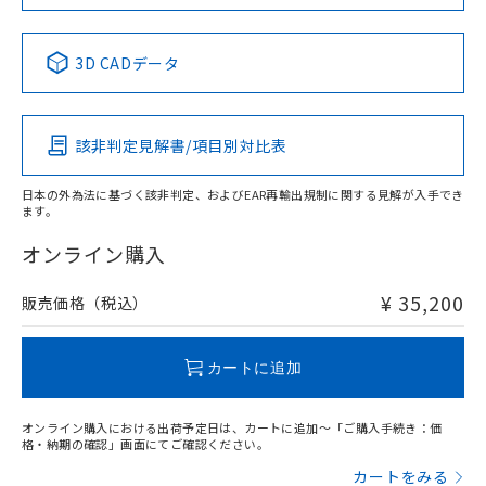
の共同利用に関して"
の「1.共同利
※本証明書は発行日時点で非含有を証明す
用者の範囲」に記載されている法人を
るもので、過去に遡って非含有を証明する
中国 RoHS表
※1 ※2
指します。
3D CADデータ
ものではありません。
また、RoHS指令のフタル酸エステル類４
Pb
Hg
Cd
Cr(VI)
物質の対応では、対応完了までの期間は出
荷製品に未対応品が混在することから備考
該非判定見解書/項目別対比表
X
O
O
O
欄に対応日を記載しておりました。
既に当社にて対応品への在庫切替を完了
日本の外為法に基づく該非判定、およびEAR再輸出規制に関する見解が入手でき
していることから、特段のことがない限
ます。
り、2022年1月12日より割愛しておりま
"対応済み"や非含有の記載がされた商品であっても、流通
す。
在庫等で未対応品が混在する可能性があります。
オンライン購入
非含有品が必要な際は、弊社営業部門もしくは販売店へお
問い合わせください。
¥ 35,200
販売価格（税込）
この製品のRoHS/REACH対応状況ページへ
カートに追加
オンライン購入における出荷予定日は、カートに追加～「ご購入手続き：価
格・納期の確認」画面にてご確認ください。
カートをみる