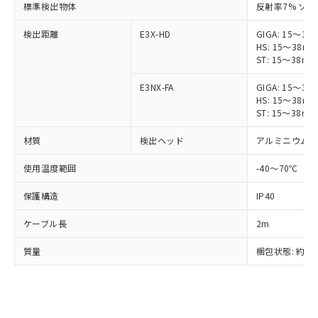
非含有に対応した製品が提供可能な商品で
標準検出物体
反射率7% ソー
す。
検出距離
E3X-HD
GIGA: 15～38
対応予定：EU RoHS指令（10物質）の非含
ご利用条件
HS: 15～38m
有に対応した製品に切り替える予定のある
ST: 15～38mm
商品です。
対応予定なし：EU RoHS指令（10物質）の
E3NX-FA
GIGA: 15～38
以下の条件をお読みいただき、同意のうえ
非含有に非対応の商品で、対応品を出す予
HS: 15～38m
ご利用ください。
定はありません。
ST: 15～38mm
調査・確認中：EU RoHS指令（10物質）の
本サービスは、当社制御機器事業取扱
※1 中国RoHS○×表
非含有の対応状況を調査中または確認中の
材質
検出ヘッド
アルミニウム
商品の当社在庫状況および標準価格
商品です。
(税抜)を提供させていただくもので
「○」：最大均質材料含有率が中国RoHSの
使用温度範囲
-40～70℃
非該当品：ライセンス料など無形物で、有
す。
基準値以下であることを示します。
害物質有無と関係のない商品です。
当社制御機器事業取扱商品の中には、
保護構造
IP40
「×」：最大均質材料含有率が中国RoHSの
仕入先様の事情により、非含有部品として
本サービスの対象外となる商品もある
基準値を超えていることを示します。
いたものが、含有品と判明した場合などや
当社は、これら貴社製品のうち、外国
ことをご了承ください。
ケーブル長
2m
「－」：未確認です。当社販売部門へお問
むを得ず変更することがあります。
為替および外国貿易法に定める商品
在庫状況および標準価格照会結果は、
い合わせください。
（以下｢規制貨物等」という）を輸出
記載している更新日時点での社内デー
質量
梱包状態: 約60
*EU RoHS指令（10物質）：
または国外への提供する場合は、日本
記
タに基づき作成されるものであり、閲
説明
鉛(Pb) 1000ppm以下、 水銀(Hg) 1000ppm以下、 カド
*中国RoHS10物質の基準値 (GB/T26572)：
国政府の輸出許可(または役務取引許
号
覧された時点での実際の在庫および標
ミウム(Cd) 100ppm以下、
Pb(鉛) :1000ppm、 Hg(水銀) : 1000ppm、 Cd(カドミウ
可)を取得するなどの必要な手続きを
六価クロム(Cr(Ⅵ)) 1000ppm以下、ポリ臭化ビフェニル
ム) : 100ppm、
準価格とは異なる場合があることをご
類(PBB) 1000ppm以下、ポリ臭化ジフェニルエーテル類
Cr(Ⅵ)(六価クロム) : 1000ppm、 PBBs(ポリ臭化ビフェ
とります。
了承ください。
(PBDE) 1000ppm以下、フタル酸ビス(2-エチルヘキシ
○
一定数以上の在庫あり
ニル類) : 1000ppm、 PBDEs(ポリ臭化ジフェニルエーテ