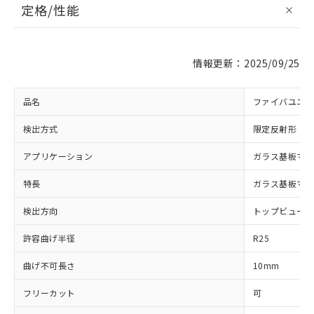
定格/性能
情報更新：2025/09/25
品名
ファイバユニッ
検出方式
限定反射形
アプリケーション
ガラス基板マッ
特長
ガラス基板マッ
検出方向
トップビュー
許容曲げ半径
R25
曲げ不可長さ
10mm
※1 対応状況
フリーカット
可
対応済み：EU RoHS指令（10物質）の