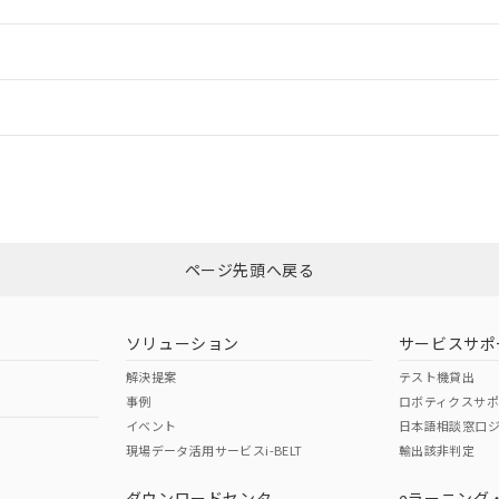
ご相談ください。
は満たないが在庫あり
製品を第三者に販売する場合は、上記1、2および3の内容を当該第
機器販売店や当社販売拠点は「
販売ネットワーク
」をご確認くだ
販売先および販売に係わる関係者が違法に輸出するおそれがある場
用期限
情報更新
び標準価格結果を当社の事前の承諾なく第三者に漏洩または開示し
え状況などにより、予定月が前後することがあります。
(最新の在庫状況については、お客様のお取引先、またはお客様担当
（10物質）のすべてが基準値以下であることを示します。
店・当社販売員にご確認ください)
ードすることができます。
情報更新：
能（部品リスト作成サービス）をご利用いただくには、I-Webメン
使用状況下において有害物質が外部に漏えいし、環境に深刻な影響を
あります。
機種、また在庫状況の情報を公開していない機種
しくは販売店にお問い合わせください。
ェブサイト上で当社にご登録された部品リストについて、当社およ
書ダウンロード
は、「カスタマーサポートセンタ お客様相談室」または貴社担当オムロン
す。当社販売部門へお問い合わせください。
ログイン/会員登録
品・サービスに関するお客様との取引・商談に必要な範囲で利用す
合意する
キャンセル
書をダウンロードすることができます。
この製品のRoHS/REACH対応
利用者とは、
"個人情報の共同利用に関して"
の「1.共同利用者の
します。
10物質）の非含有証明書
みください。
明書（当社基準）
ページ先頭へ戻る
日時点で非含有を証明するもので、過去に遡って非含有を証明するも
令のフタル酸エステル類４物質の対応では、対応完了までの期間は出
備考欄に対応日を記載しておりました。
ソリューション
サービスサポ
品への在庫切替を完了していることから、特段のことがない限り、20
解決提案
テスト機貸出
す。
事例
ロボティクスサ
イベント
日本語相談窓口
現場データ活用サービスi-BELT
輸出該非判定
ダウンロードセンタ
eラーニング