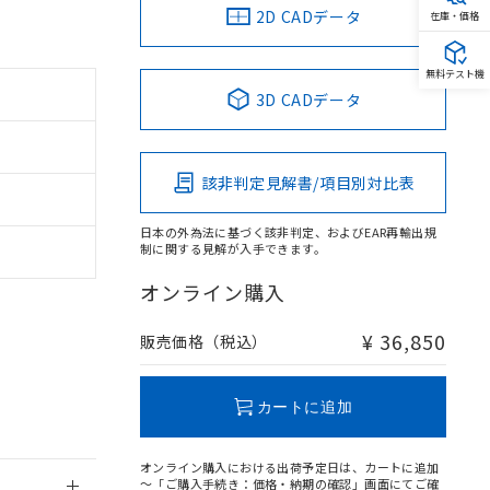
2D CADデータ
在庫・価格
無料テスト機
3D CADデータ
。
商品です。
該非判定見解書/項目別対比表
定はありません。
商品です。
日本の外為法に基づく該非判定、およびEAR再輸出規
制に関する見解が入手できます。
を得ず変更すること
オンライン購入
を提供させていただ
規制貨物等」とい
¥ 36,850
販売価格（税込）
引許可)を取得する
BDE) 1000ppm以下、
をご了承ください。
0ppm以下、フタル酸ジブチ
基づき作成されるも
う必要な手段を講じ
カートに追加
ことをご了承くださ
) : 1000ppm、
 1000ppm、
びにこれらの製造装
オンライン購入における出荷予定日は、カートに追加
ン制御機器販売店・
～「ご購入手続き：価格・納期の確認」画面にてご確