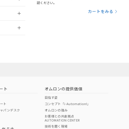
三者に通知します。
認ください。
さい。
合は、取り引きをい
：2014/2/3
カートをみる
ないようお願いしま
のオムロン制御
2026/7/29
バーズにご登録され
及ぼさない年数を意
び当社の共同利用者
営業員または販
ることをご了承くだ
状況ページへ
範囲」に記載されて
お問い合わせ
のではありません。
荷製品に未対応品が
ート
オムロンの提供価値
22年1月12日よ
目指す姿
ポート
コンセプト「i-Automation!」
ジャパンデスク
オムロンの強み
お客様との共創拠点
AUTOMATION CENTER
技術を磨く現場
・セミナ