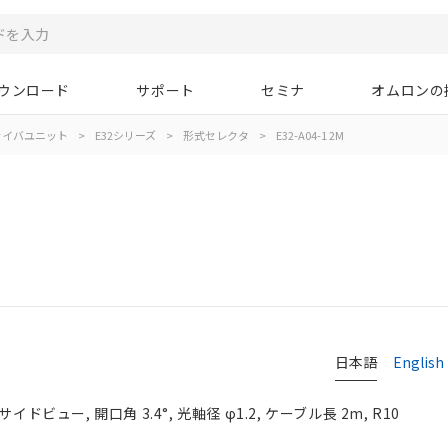
ウンロード
サポート
セミナ
オムロンの
ァイバユニット
>
E32シリーズ
>
形式セレクタ
>
E32-A04-1 2M
日本語
English
イドビュー, 開口角 3.4°, 光軸径 φ1.2, ケーブル長 2m, R10