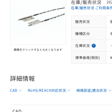
在庫/販売状況
20
在庫/販売状況 ご利用条
販売状況
※1 対応状況
機種区分
対応済み：EU
対応予定：EU R
対応予定なし：EU
在庫状況
画像をクリックすると大きくなります
調査・確認中：EU
ご利用条件
非該当品：ライセ
標準価格(税別)
※1 中国RoHS
仕入先様の事情に
があります。
以下の条件をお読
「○」：最大均質
「×」：最大均質
詳細情報
本サービスは
当社は、これ
*EU RoHS指令（10物
「－」：未確認で
鉛(Pb) 1000ppm以下、
くものです。
う）を輸出ま
記
説明
六価クロム(Cr(Ⅵ)) 1
当社制御機器
などの必要な
フタル酸ビス(2-エチルヘ
号
CAD
RoHS/REACH対応状況
規格認証/適合状況
*中国RoHS10物質の基準値 
ル（DBP） 1000ppm
在庫状況およ
当社は規制貨
Pb(鉛) :1000ppm、 Hg
但し、RoHS指令で産
のであり、閲
ます。
Cr(Ⅵ)(六価クロム) : 
フタル酸エステル類の４
○
一定数以
DBP(フタル酸ジブチル) :
い。
当社は貴社製
DEHP(フタル酸ビス(2-エ
正式な納期状
置等に一切使
CAD