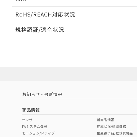
当社販売員に
※2 対応予定月
△
一定数に
当社は、貴社
オムロン制御
また当社は、
※2 環境保護使
RoHS/REACH対応状況
在庫状況およ
部品在庫の切り替
たしません。
－
在庫なし
す。
「ｅ」：有害物質
機器販売
ログイン/会員登録いただくと、CADデータをダウンロ
マイパーツ機
規格認証/適合状況
「10」：通常の
ている必要が
味します。
空
受注生産
E32-A04-1 2MのRoHS対応状況については、営業部門も
お客様が当ウ
※3 非含有証明
E32-A04-1 2Mについての規格認証/適合状況について
「－」：未確認で
白
が、当社の製
売店にお問い合わせください。
さい。
下記の非含有証明
※当社の共同
いる法人を指
EU RoHS指令（
ダウンロードデータをご利用いただく前に、以下を必ずお読
51物質の非含有証
ソフトウェアの使用条件
※本証明書は発行
また、RoHS指
混在することから
お知らせ・最新情報
既に当社にて対応
り割愛しておりま
商品情報
センサ
新商品情報
FAシステム機器
在庫状況/標準価格
モーション/ドライブ
生産終了品/推奨代替品