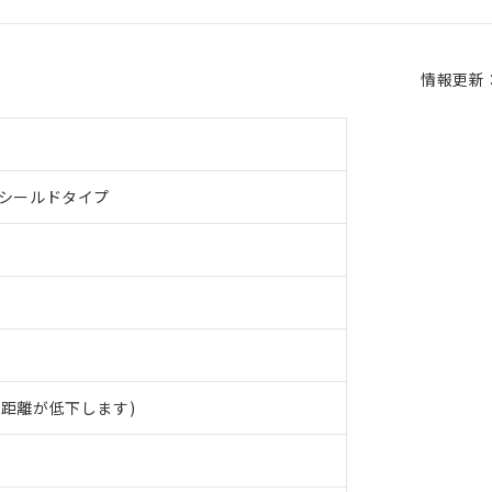
情報更新：2
、シールドタイプ
 RoHS指令（10物質）の非含有に対応した製品が提供可能な商品です
距離が低下します)
oHS指令（10物質）の非含有に対応した製品に切り替える予定のある
 RoHS指令（10物質）の非含有に非対応の商品で、対応品を出す予
 RoHS指令（10物質）の非含有の対応状況を調査中または確認中の