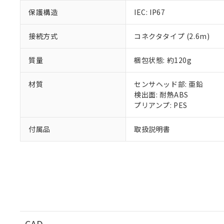
51物質の非含有証
保護構造
IEC: IP67
※本証明書は発行
また、RoHS指
接続方式
コネクタタイプ (2.6m)
混在することから
既に当社にて対応
質量
梱包状態: 約120g
り割愛しておりま
材質
センサヘッド部: 亜鉛
検出面: 耐熱ABS
プリアンプ: PES
付属品
取扱説明書
CAD