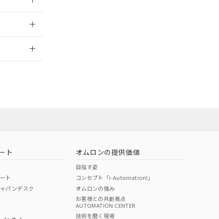
2026/7/29
ート
オムロンの提供価値
目指す姿
ポート
コンセプト「i-Automation!」
ジャパンデスク
オムロンの強み
お客様との共創拠点
AUTOMATION CENTER
DIBP
BBP
DEHP
環境保護
技術を磨く現場