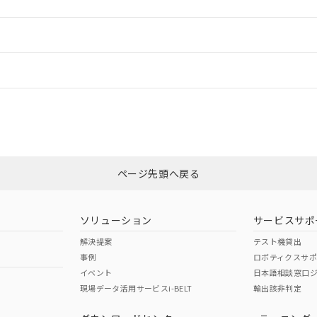
ードすることができます。
情報更新：
ログイン/会員登録
CCC認証
電波法
みください。
N/A
N/A
非含有証明書
※3
ページ先頭へ戻る
ダウンロードはこちら
型式承認
NK型式承認
ABS型式承認
韓国
（日本
（アメリカ
ソリューション
サービスサポ
舶規格）
船舶規格）
船舶規格）
解決提案
テスト機貸出
事例
ロボティクスサ
No
No
イベント
日本語相談窓口
現場データ活用サービスi-BELT
輸出該非判定
I)
PBBs
PBDEs
DBP