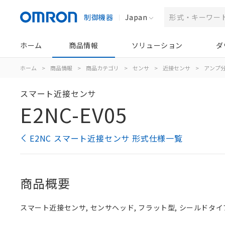
制御機器
Japan
ホーム
商品情報
ソリューション
ダ
ホーム
>
商品情報
>
商品カテゴリ
>
センサ
>
近接センサ
>
アンプ分
スマート近接センサ
E2NC-EV05
E2NC スマート近接センサ 形式仕様一覧
商品概要
スマート近接センサ, センサヘッド, フラット型, シールドタイプ