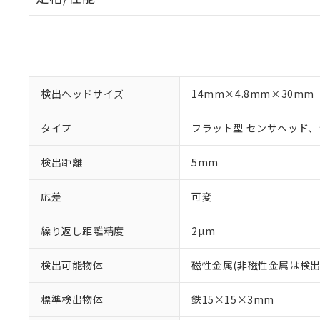
検出ヘッドサイズ
14mm×4.8mm×30mm
タイプ
フラット型 センサヘッド
検出距離
5mm
応差
可変
※1 対応状況
繰り返し距離精度
2µm
対応済み：EU
検出可能物体
磁性金属(非磁性金属は検出
対応予定：EU R
対応予定なし：EU
標準検出物体
鉄15×15×3mm
調査・確認中：EU
ご利用条件