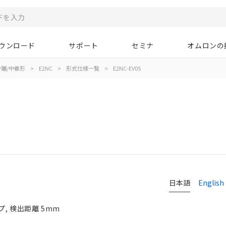
ウンロード
サポート
セミナ
オムロンの
離/中継形
>
E2NC
>
形式仕様一覧
>
E2NC-EV05
日本語
English
, 検出距離 5mm