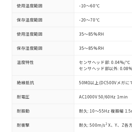
非該当品：ライセ
※1 中国RoHS
使用温度範囲
-10～60℃
仕入先様の事情に
があります。
以下の条件をお読
「○」：最大均質
保存温度範囲
-20～70℃
「×」：最大均質
本サービスは
当社は、これ
*EU RoHS指令（10物
「－」：未確認で
鉛(Pb) 1000ppm以下、
くものです。
う）を輸出ま
使用湿度範囲
35～85%RH
記
説明
六価クロム(Cr(Ⅵ)) 1
当社制御機器
などの必要な
フタル酸ビス(2-エチルヘ
号
*中国RoHS10物質の基準値 
ル（DBP） 1000ppm
在庫状況およ
当社は規制貨
Pb(鉛) :1000ppm、 Hg
但し、RoHS指令で産
保存湿度範囲
35～85%RH
のであり、閲
ます。
Cr(Ⅵ)(六価クロム) : 
フタル酸エステル類の４
○
一定数以
DBP(フタル酸ジブチル) :
い。
当社は貴社製
DEHP(フタル酸ビス(2-エ
正式な納期状
温度特性
センサヘッド部: 0.04%/℃
置等に一切使
当社販売員に
※2 対応予定月
センサヘッド部以外: 0.08
△
一定数に
当社は、貴社
オムロン制御
また当社は、
※2 環境保護使
在庫状況およ
部品在庫の切り替
たしません。
絶縁抵抗
50MΩ以上(DC500Vメガに
－
在庫なし
す。
「ｅ」：有害物質
機器販売
マイパーツ機
「10」：通常の
耐電圧
AC1000V 50/60Hz 1min
ている必要が
味します。
空
受注生産
お客様が当ウ
※3 非含有証明
「－」：未確認で
白
耐振動
耐久: 10～55Hz 複振幅 1.
が、当社の製
さい。
下記の非含有証明
※当社の共同
2
耐衝撃
耐久: 500m/s
X、Y、Z各方
いる法人を指
EU RoHS指令（