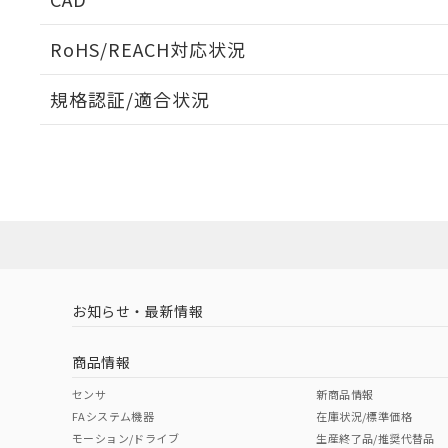
ログイン/会員登録いただくと、CADデータをダウンロ
RoHS/REACH対応状況
規格認証/適合状況
EU RoHS
注意事項・凡例
UL認証
CSA認証
CEマーキング
ダウンロードデータをご利用いただく前に、以下を必ずお読
No
No
Yes
対応状況
対応予定月
※1
※2
ソフトウェアの使用条件
対応済み
LR型式承認
DNV型式承認
BV型式承認
KR
（イギリス
（ノルウェー
（フランス
（
お知らせ・最新情報
中国 RoHS
注意事項・凡例
船舶規格）
船舶規格）
船舶規格）
船
商品情報
No
No
No
No
中国 RoHS表
※1 ※2
センサ
新商品情報
FAシステム機器
在庫状況/標準価格
Pb
Hg
Cd
Cr(V
モーション/ドライブ
生産終了品/推奨代替品