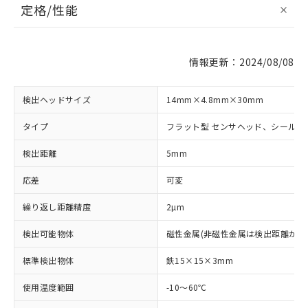
定格/性能
情報更新：2024/08/08
検出ヘッドサイズ
14mm×4.8mm×30mm
タイプ
フラット型 センサヘッド、シールド
検出距離
5mm
応差
可変
繰り返し距離精度
2µm
検出可能物体
磁性金属(非磁性金属は検出距離が低
標準検出物体
鉄15×15×3mm
使用温度範囲
-10～60℃