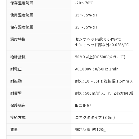
※1 対応状況
保存温度範囲
-20～70℃
使用湿度範囲
35～85%RH
対応済み：EU RoHS指令（10物質）の
非含有に対応した製品が提供可能な商品で
保存湿度範囲
35～85%RH
す。
対応予定：EU RoHS指令（10物質）の非含
温度特性
センサヘッド部: 0.04%/℃
ご利用条件
有に対応した製品に切り替える予定のある
センサヘッド部以外: 0.08%/℃
商品です。
対応予定なし：EU RoHS指令（10物質）の
絶縁抵抗
50MΩ以上(DC500Vメガにて)
以下の条件をお読みいただき、同意のうえ
非含有に非対応の商品で、対応品を出す予
ご利用ください。
定はありません。
耐電圧
AC1000V 50/60Hz 1min
調査・確認中：EU RoHS指令（10物質）の
本サービスは、当社制御機器事業取扱
※1 中国RoHS○×表
非含有の対応状況を調査中または確認中の
耐振動
耐久: 10～55Hz 複振幅 1.5mm X、
商品の当社在庫状況および標準価格
商品です。
(税抜)を提供させていただくもので
「○」：最大均質材料含有率が中国RoHSの
2
耐衝撃
耐久: 500m/s
X、Y、Z各方向 3回
非該当品：ライセンス料など無形物で、有
す。
基準値以下であることを示します。
害物質有無と関係のない商品です。
当社制御機器事業取扱商品の中には、
保護構造
IEC: IP67
「×」：最大均質材料含有率が中国RoHSの
仕入先様の事情により、非含有部品として
本サービスの対象外となる商品もある
基準値を超えていることを示します。
いたものが、含有品と判明した場合などや
当社は、これら貴社製品のうち、外国
ことをご了承ください。
接続方式
コネクタタイプ (3.6m)
「－」：未確認です。当社販売部門へお問
むを得ず変更することがあります。
為替および外国貿易法に定める商品
在庫状況および標準価格照会結果は、
い合わせください。
（以下｢規制貨物等」という）を輸出
質量
記載している更新日時点での社内デー
梱包状態: 約120g
*EU RoHS指令（10物質）：
または国外への提供する場合は、日本
記
タに基づき作成されるものであり、閲
説明
鉛(Pb) 1000ppm以下、 水銀(Hg) 1000ppm以下、 カド
*中国RoHS10物質の基準値 (GB/T26572)：