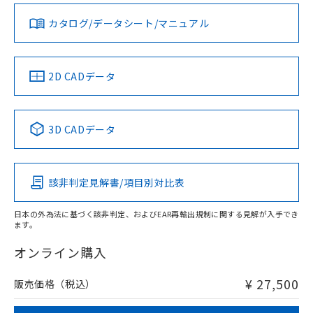
合意する
キャンセル
ダウンロードデータをご利用いただく前に、以下を必ずお読
引・商談に必要な範囲で利用すること
みください。
をご了承ください。
カタログ/データシート/マニュアル
対応済み
EU RoHS指令（10物質）の非含有証明書
ソフトウェアの使用条件
※当社の共同利用者とは、
"個人情報
51物質の非含有証明書（当社基準）
LR型式承認
DNV型式承認
BV型式承認
KR型式承
の共同利用に関して"
の「1.共同利
※本証明書は発行日時点で非含有を証明す
（イギリス
（ノルウェー
（フランス
（韓国
用者の範囲」に記載されている法人を
船舶規格）
船舶規格）
船舶規格）
船舶規格
るもので、過去に遡って非含有を証明する
中国 RoHS
注意事項・凡例
2D CADデータ
指します。
ものではありません。
No
No
No
No
また、RoHS指令のフタル酸エステル類４
物質の対応では、対応完了までの期間は出
中国 RoHS表
※1 ※2
3D CADデータ
荷製品に未対応品が混在することから備考
欄に対応日を記載しておりました。
この製品の規格認証/適合状況ページへ
Pb
Hg
Cd
Cr(VI)
既に当社にて対応品への在庫切替を完了
その他の認証はこちらのページからご検索ください
していることから、特段のことがない限
該非判定見解書/項目別対比表
X
O
O
O
り、2022年1月12日より割愛しておりま
す。
日本の外為法に基づく該非判定、およびEAR再輸出規制に関する見解が入手でき
ます。
"対応済み"や非含有の記載がされた商品であっても、流通
在庫等で未対応品が混在する可能性があります。
オンライン購入
非含有品が必要な際は、弊社営業部門もしくは販売店へお
問い合わせください。
¥ 27,500
販売価格（税込）