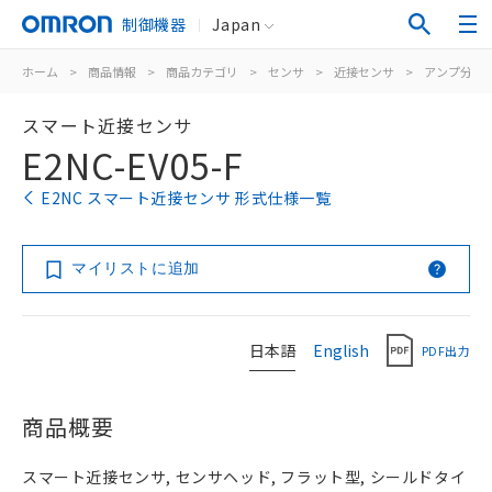
制御機器
Japan
ホーム
>
商品情報
>
商品カテゴリ
>
センサ
>
近接センサ
>
アンプ分離/
スマート近接センサ
E2NC-EV05-F
E2NC スマート近接センサ 形式仕様一覧
マイリストに追加
日本語
English
PDF出力
商品概要
スマート近接センサ, センサヘッド, フラット型, シールドタイ