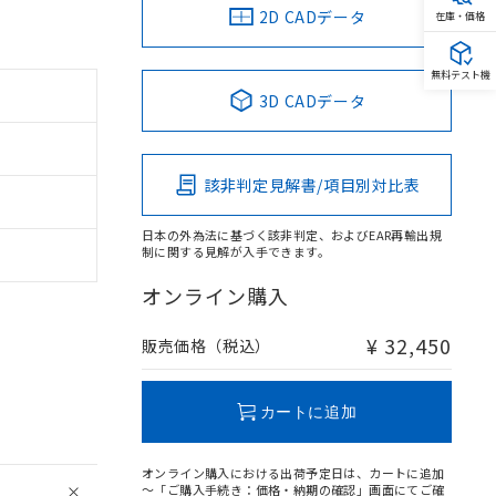
2D CADデータ
在庫・価格
無料テスト機
3D CADデータ
該非判定見解書/項目別対比表
日本の外為法に基づく該非判定、およびEAR再輸出規
制に関する見解が入手できます。
オンライン購入
¥ 32,450
販売価格（税込）
カートに追加
オンライン購入における出荷予定日は、カートに追加
～「ご購入手続き：価格・納期の確認」画面にてご確