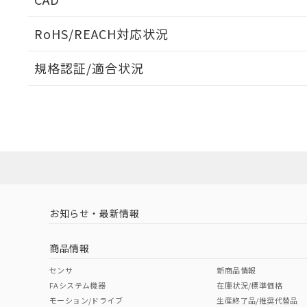
ログイン/会員登録いただくと、CADデータをダウンロ
RoHS/REACH対応状況
規格認証/適合状況
EU RoHS
注意事項・凡例
UL認証
CSA認証
CEマーキング
ダウンロードデータをご利用いただく前に、以下を必ずお読
No
No
Yes
対応状況
対応予定月
※1
※2
ソフトウェアの使用条件
対応済み
LR型式承認
DNV型式承認
BV型式承認
KR
（イギリス
（ノルウェー
（フランス
（
お知らせ・最新情報
中国 RoHS
注意事項・凡例
船舶規格）
船舶規格）
船舶規格）
船
商品情報
No
No
No
No
中国 RoHS表
※1 ※2
センサ
新商品情報
FAシステム機器
在庫状況/標準価格
Pb
Hg
Cd
Cr(V
モーション/ドライブ
生産終了品/推奨代替品