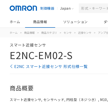
制御機器
Japan
ホーム
商品情報
ソリューション
ダ
ホーム
>
商品情報
>
商品カテゴリ
>
センサ
>
近接センサ
>
アンプ分
スマート近接センサ
E2NC-EM02-S
E2NC スマート近接センサ 形式仕様一覧
商品概要
スマート近接センサ, センサヘッド, 円柱型（ネジつき）, M10