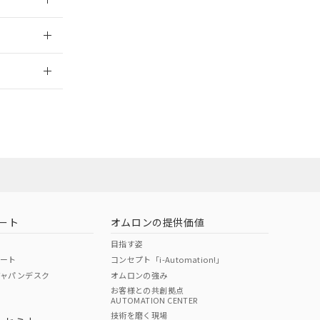
2026/7/29
ート
オムロンの提供価値
目指す姿
ポート
コンセプト「i-Automation!」
ジャパンデスク
オムロンの強み
お客様との共創拠点
AUTOMATION CENTER
DIBP
BBP
DEHP
環境保護
技術を磨く現場