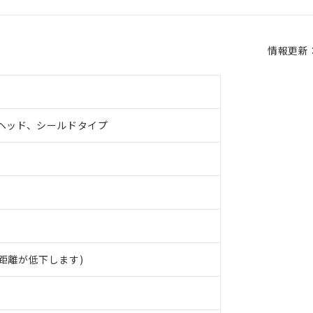
情報更新：2
ヘッド、シールドタイプ
 RoHS指令（10物質）の非含有に対応した製品が提供可能な商品です
距離が低下します)
oHS指令（10物質）の非含有に対応した製品に切り替える予定のある
 RoHS指令（10物質）の非含有に非対応の商品で、対応品を出す予
 RoHS指令（10物質）の非含有の対応状況を調査中または確認中の