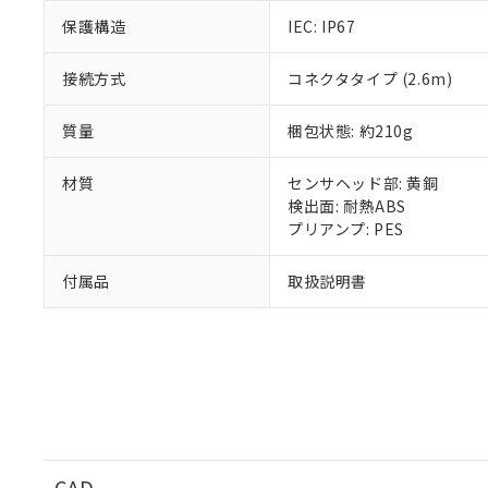
51物質の非含有証
保護構造
IEC: IP67
※本証明書は発行
また、RoHS指
接続方式
コネクタタイプ (2.6m)
混在することから
既に当社にて対応
質量
梱包状態: 約210g
り割愛しておりま
材質
センサヘッド部: 黄銅
検出面: 耐熱ABS
プリアンプ: PES
付属品
取扱説明書
CAD