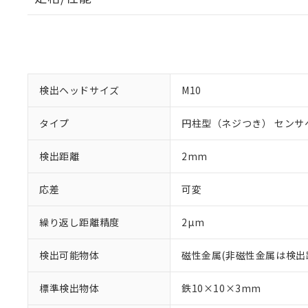
検出ヘッドサイズ
M10
タイプ
円柱型（ネジつき） センサ
検出距離
2mm
応差
可変
※1 対応状況
繰り返し距離精度
2µm
対応済み：EU
検出可能物体
磁性金属(非磁性金属は検出
対応予定：EU R
対応予定なし：EU
標準検出物体
鉄10×10×3mm
調査・確認中：EU
ご利用条件