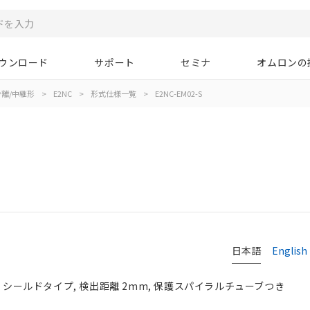
ウンロード
サポート
セミナ
オムロンの
離/中継形
>
E2NC
>
形式仕様一覧
>
E2NC-EM02-S
日本語
English
, シールドタイプ, 検出距離 2mm, 保護スパイラルチューブつき