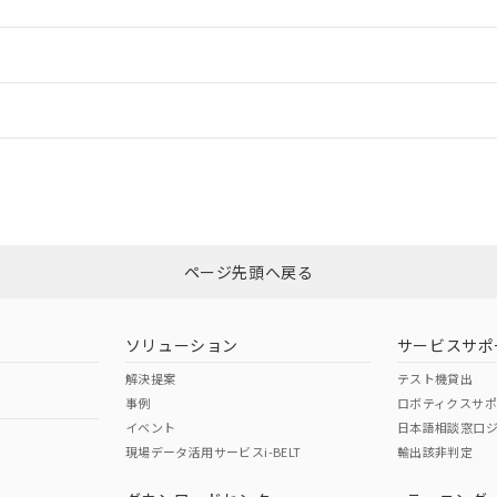
ードすることができます。
情報更新：
ログイン/会員登録
CCC認証
電波法
みください。
N/A
N/A
非含有証明書
※3
ページ先頭へ戻る
ダウンロードはこちら
型式承認
NK型式承認
ABS型式承認
韓国
（日本
（アメリカ
ソリューション
サービスサポ
舶規格）
船舶規格）
船舶規格）
解決提案
テスト機貸出
事例
ロボティクスサ
No
No
イベント
日本語相談窓口
現場データ活用サービスi-BELT
輸出該非判定
I)
PBBs
PBDEs
DBP