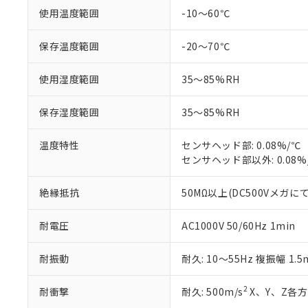
非該当品：ライセ
※1 中国RoHS
使用温度範囲
-10～60℃
仕入先様の事情に
があります。
以下の条件をお読
「○」：最大均質
保存温度範囲
-20～70℃
「×」：最大均質
本サービスは
当社は、これ
*EU RoHS指令（10物
「－」：未確認で
鉛(Pb) 1000ppm以下、
くものです。
う）を輸出ま
使用湿度範囲
35～85%RH
記
説明
六価クロム(Cr(Ⅵ)) 1
当社制御機器
などの必要な
フタル酸ビス(2-エチルヘ
号
*中国RoHS10物質の基準値 
ル（DBP） 1000ppm
在庫状況およ
当社は規制貨
Pb(鉛) :1000ppm、 Hg
但し、RoHS指令で産
保存湿度範囲
35～85%RH
のであり、閲
ます。
Cr(Ⅵ)(六価クロム) : 
フタル酸エステル類の４
○
一定数以
DBP(フタル酸ジブチル) :
い。
当社は貴社製
DEHP(フタル酸ビス(2-エ
正式な納期状
温度特性
センサヘッド部: 0.08%/℃
置等に一切使
当社販売員に
※2 対応予定月
センサヘッド部以外: 0.08%
△
一定数に
当社は、貴社
オムロン制御
また当社は、
※2 環境保護使
在庫状況およ
部品在庫の切り替
たしません。
絶縁抵抗
50MΩ以上(DC500Vメガにて
－
在庫なし
す。
「ｅ」：有害物質
機器販売
マイパーツ機
「10」：通常の
耐電圧
AC1000V 50/60Hz 1min
ている必要が
味します。
空
受注生産
お客様が当ウ
※3 非含有証明
「－」：未確認で
白
耐振動
耐久: 10～55Hz 複振幅 1.
が、当社の製
さい。
下記の非含有証明
※当社の共同
2
耐衝撃
耐久: 500m/s
X、Y、Z各方
いる法人を指
EU RoHS指令（