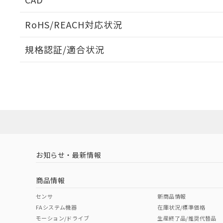
ログイン/会員登録いただくと、CADデータをダウンロ
RoHS/REACH対応状況
規格認証/適合状況
EU RoHS
注意事項・凡例
UL認証
CSA認証
CEマーキング
ダウンロードデータをご利用いただく前に、以下を必ずお読
No
No
Yes
対応状況
対応予定月
※1
※2
ソフトウェアの使用条件
対応済み
LR型式承認
DNV型式承認
BV型式承認
KR
（イギリス
（ノルウェー
（フランス
（
お知らせ・最新情報
中国 RoHS
注意事項・凡例
船舶規格）
船舶規格）
船舶規格）
船
商品情報
No
No
No
No
中国 RoHS表
※1 ※2
センサ
新商品情報
FAシステム機器
在庫状況/標準価格
Pb
Hg
Cd
Cr(V
モーション/ドライブ
生産終了品/推奨代替品