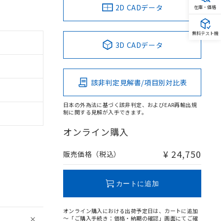
2D CADデータ
在庫・価格
無料テスト機
3D CADデータ
該非判定見解書/項目別対比表
日本の外為法に基づく該非判定、およびEAR再輸出規
制に関する見解が入手できます。
オンライン購入
¥ 24,750
販売価格（税込）
カートに追加
オンライン購入における出荷予定日は、カートに追加
～「ご購入手続き：価格・納期の確認」画面にてご確