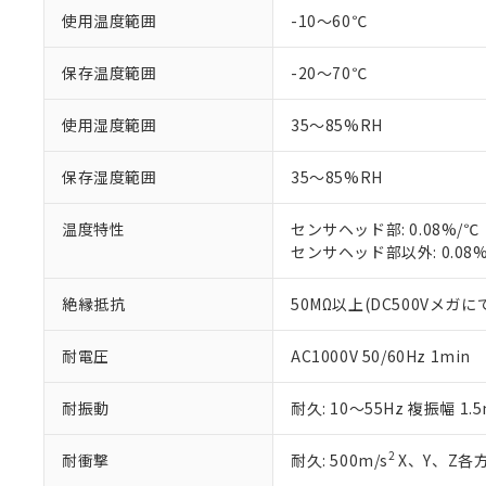
非該当品：ライセ
※1 中国RoHS
使用温度範囲
-10～60℃
仕入先様の事情に
があります。
以下の条件をお読
「○」：最大均質
保存温度範囲
-20～70℃
「×」：最大均質
本サービスは
当社は、これ
*EU RoHS指令（10物
「－」：未確認で
鉛(Pb) 1000ppm以下、
くものです。
う）を輸出ま
使用湿度範囲
35～85%RH
記
説明
六価クロム(Cr(Ⅵ)) 1
当社制御機器
などの必要な
フタル酸ビス(2-エチルヘ
号
*中国RoHS10物質の基準値 
ル（DBP） 1000ppm
在庫状況およ
当社は規制貨
Pb(鉛) :1000ppm、 Hg
但し、RoHS指令で産
保存湿度範囲
35～85%RH
のであり、閲
ます。
Cr(Ⅵ)(六価クロム) : 
フタル酸エステル類の４
○
一定数以
DBP(フタル酸ジブチル) :
い。
当社は貴社製
DEHP(フタル酸ビス(2-エ
正式な納期状
温度特性
センサヘッド部: 0.08%/℃
置等に一切使
当社販売員に
※2 対応予定月
センサヘッド部以外: 0.08
△
一定数に
当社は、貴社
オムロン制御
また当社は、
※2 環境保護使
在庫状況およ
部品在庫の切り替
たしません。
絶縁抵抗
50MΩ以上(DC500Vメガに
－
在庫なし
す。
「ｅ」：有害物質
機器販売
マイパーツ機
「10」：通常の
耐電圧
AC1000V 50/60Hz 1min
ている必要が
味します。
空
受注生産
お客様が当ウ
※3 非含有証明
「－」：未確認で
白
耐振動
耐久: 10～55Hz 複振幅 1.
が、当社の製
さい。
下記の非含有証明
※当社の共同
2
耐衝撃
耐久: 500m/s
X、Y、Z各方
いる法人を指
EU RoHS指令（