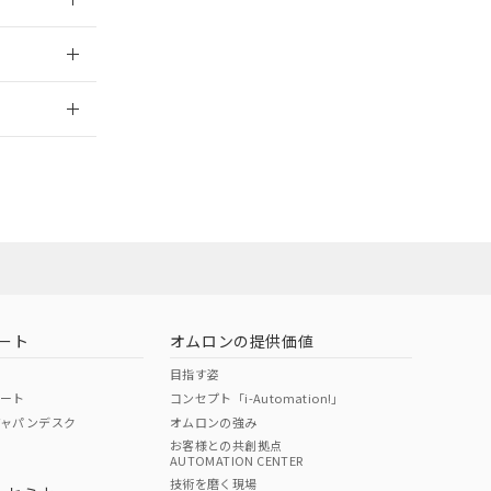
2026/7/29
ート
オムロンの提供価値
目指す姿
ポート
コンセプト「i-Automation!」
ジャパンデスク
オムロンの強み
お客様との共創拠点
AUTOMATION CENTER
DIBP
BBP
DEHP
環境保護
技術を磨く現場