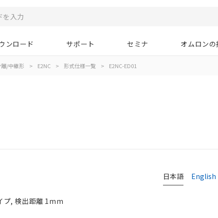
ウンロード
サポート
セミナ
オムロンの
離/中継形
>
E2NC
>
形式仕様一覧
>
E2NC-ED01
日本語
English
イプ, 検出距離 1mm