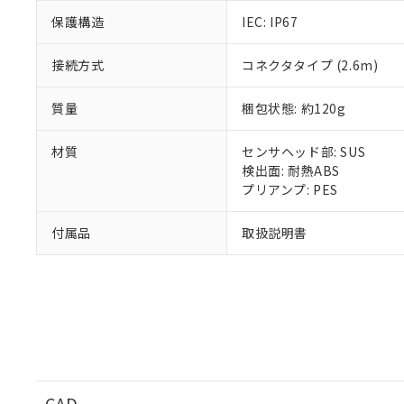
51物質の非含有証
保護構造
IEC: IP67
※本証明書は発行
また、RoHS指
接続方式
コネクタタイプ (2.6m)
混在することから
既に当社にて対応
質量
梱包状態: 約120g
り割愛しておりま
材質
センサヘッド部: SUS
検出面: 耐熱ABS
プリアンプ: PES
付属品
取扱説明書
CAD