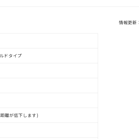
情報更新：2
ールドタイプ
 RoHS指令（10物質）の非含有に対応した製品が提供可能な商品です
距離が低下します)
oHS指令（10物質）の非含有に対応した製品に切り替える予定のある
 RoHS指令（10物質）の非含有に非対応の商品で、対応品を出す予
 RoHS指令（10物質）の非含有の対応状況を調査中または確認中の