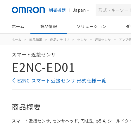
制御機器
Japan
ホーム
商品情報
ソリューション
ダ
ホーム
>
商品情報
>
商品カテゴリ
>
センサ
>
近接センサ
>
アンプ分
スマート近接センサ
E2NC-ED01
E2NC スマート近接センサ 形式仕様一覧
商品概要
スマート近接センサ, センサヘッド, 円柱型, φ5.4, シールドタ