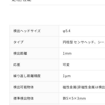
検出ヘッドサイズ
φ5.4
タイプ
円柱型 センサヘッド、シ
検出距離
1mm
応差
可変
※1 対応状況
繰り返し距離精度
1µm
対応済み：EU
検出可能物体
磁性金属(非磁性金属は検出
対応予定：EU R
対応予定なし：EU
標準検出物体
鉄5×5×3mm
調査・確認中：EU
ご利用条件