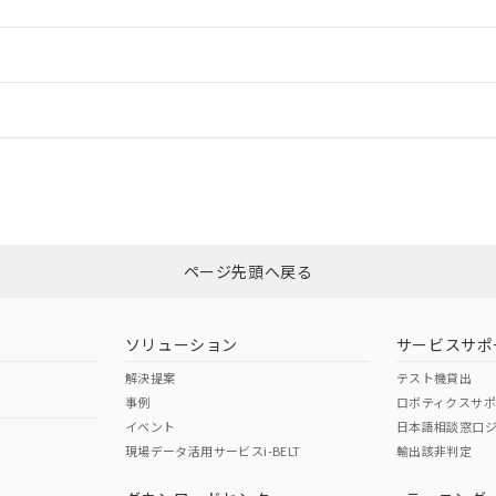
ードすることができます。
情報更新：
ログイン/会員登録
CCC認証
電波法
みください。
N/A
N/A
非含有証明書
※3
ページ先頭へ戻る
ダウンロードはこちら
型式承認
NK型式承認
ABS型式承認
韓国
（日本
（アメリカ
ソリューション
サービスサポ
舶規格）
船舶規格）
船舶規格）
解決提案
テスト機貸出
事例
ロボティクスサ
No
No
イベント
日本語相談窓口
現場データ活用サービスi-BELT
輸出該非判定
I)
PBBs
PBDEs
DBP