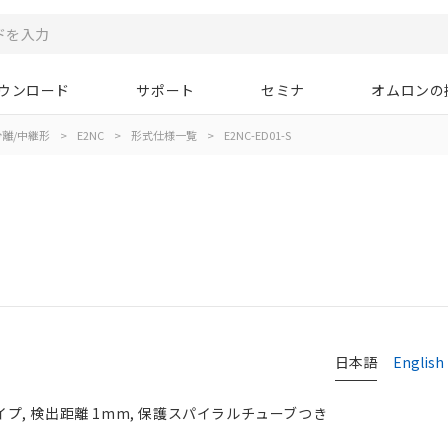
ウンロード
サポート
セミナ
オムロンの
離/中継形
>
E2NC
>
形式仕様一覧
>
E2NC-ED01-S
日本語
English
タイプ, 検出距離 1mm, 保護スパイラルチューブつき