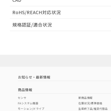
ログイン/会員登録いただくと、CADデータをダウンロ
RoHS/REACH対応状況
規格認証/適合状況
EU RoHS
注意事項・凡例
UL認証
CSA認証
CEマーキング
ダウンロードデータをご利用いただく前に、以下を必ずお読
No
No
Yes
対応状況
対応予定月
※1
※2
ソフトウェアの使用条件
対応済み
LR型式承認
DNV型式承認
BV型式承認
KR
（イギリス
（ノルウェー
（フランス
（
お知らせ・最新情報
中国 RoHS
注意事項・凡例
船舶規格）
船舶規格）
船舶規格）
船
商品情報
No
No
No
No
中国 RoHS表
※1 ※2
センサ
新商品情報
FAシステム機器
在庫状況/標準価格
Pb
Hg
Cd
Cr(V
モーション/ドライブ
生産終了品/推奨代替品