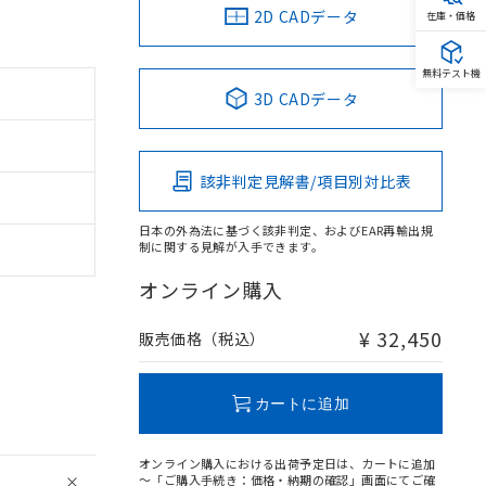
2D CADデータ
在庫・価格
無料テスト機
3D CADデータ
該非判定見解書/項目別対比表
日本の外為法に基づく該非判定、およびEAR再輸出規
制に関する見解が入手できます。
オンライン購入
¥ 32,450
販売価格（税込）
カートに追加
オンライン購入における出荷予定日は、カートに追加
～「ご購入手続き：価格・納期の確認」画面にてご確