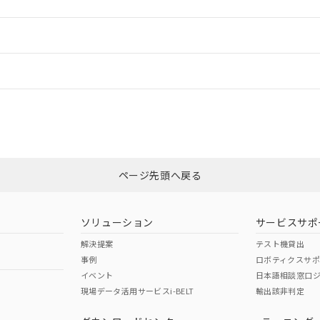
ードすることができます。
情報更新：
ログイン/会員登録
CCC認証
電波法
みください。
N/A
N/A
非含有証明書
※3
ページ先頭へ戻る
ダウンロードはこちら
型式承認
NK型式承認
ABS型式承認
韓国
（日本
（アメリカ
ソリューション
サービスサポ
舶規格）
船舶規格）
船舶規格）
解決提案
テスト機貸出
事例
ロボティクスサ
No
No
イベント
日本語相談窓口
現場データ活用サービスi-BELT
輸出該非判定
I)
PBBs
PBDEs
DBP