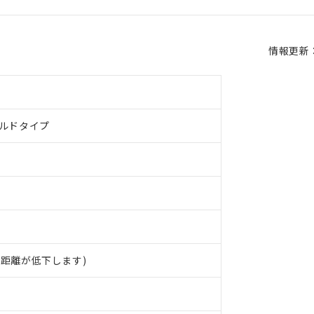
情報更新：2
ールドタイプ
 RoHS指令（10物質）の非含有に対応した製品が提供可能な商品です
距離が低下します)
oHS指令（10物質）の非含有に対応した製品に切り替える予定のある
 RoHS指令（10物質）の非含有に非対応の商品で、対応品を出す予
 RoHS指令（10物質）の非含有の対応状況を調査中または確認中の