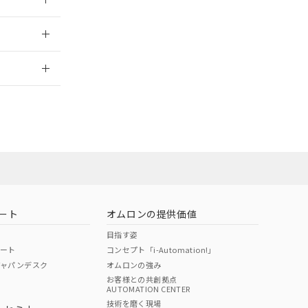
2026/7/29
ート
オムロンの提供価値
目指す姿
ポート
コンセプト「i-Automation!」
ジャパンデスク
オムロンの強み
お客様との共創拠点
AUTOMATION CENTER
DIBP
BBP
DEHP
環境保護
技術を磨く現場