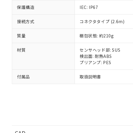
51物質の非含有証
保護構造
IEC: IP67
※本証明書は発行
また、RoHS指
接続方式
コネクタタイプ (2.6m)
混在することから
既に当社にて対応
質量
梱包状態: 約210g
り割愛しておりま
材質
センサヘッド部: SUS
検出面: 耐熱ABS
プリアンプ: PES
付属品
取扱説明書
CAD