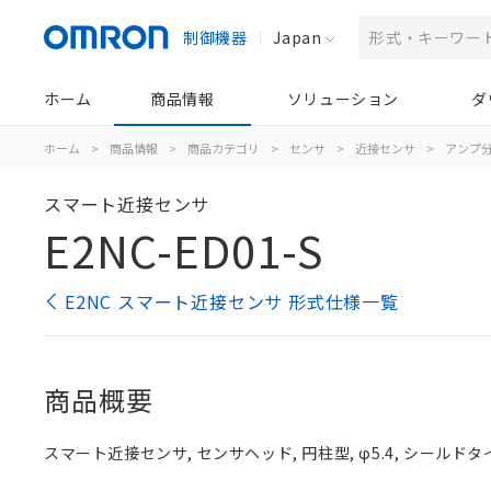
制御機器
Japan
ホーム
商品情報
ソリューション
ダ
ホーム
>
商品情報
>
商品カテゴリ
>
センサ
>
近接センサ
>
アンプ分
スマート近接センサ
E2NC-ED01-S
E2NC スマート近接センサ 形式仕様一覧
商品概要
スマート近接センサ, センサヘッド, 円柱型, φ5.4, シールド