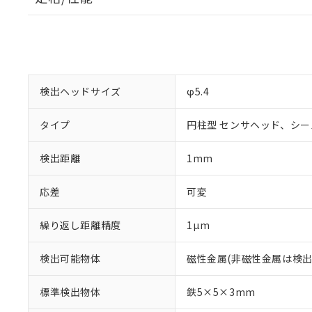
検出ヘッドサイズ
φ5.4
タイプ
円柱型 センサヘッド、シ
検出距離
1mm
応差
可変
※1 対応状況
繰り返し距離精度
1µm
対応済み：EU
検出可能物体
磁性金属(非磁性金属は検出
対応予定：EU R
対応予定なし：EU
標準検出物体
鉄5×5×3mm
調査・確認中：EU
ご利用条件