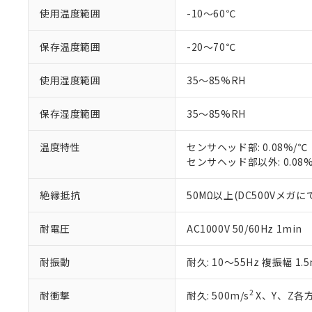
非該当品：ライセ
※1 中国RoHS
使用温度範囲
-10～60℃
仕入先様の事情に
があります。
以下の条件をお読
「○」：最大均質
保存温度範囲
-20～70℃
「×」：最大均質
本サービスは
当社は、これ
*EU RoHS指令（10物
「－」：未確認で
鉛(Pb) 1000ppm以下、
くものです。
う）を輸出ま
使用湿度範囲
35～85%RH
記
説明
六価クロム(Cr(Ⅵ)) 1
当社制御機器
などの必要な
フタル酸ビス(2-エチルヘ
号
*中国RoHS10物質の基準値 
ル（DBP） 1000ppm
在庫状況およ
当社は規制貨
Pb(鉛) :1000ppm、 Hg
但し、RoHS指令で産
保存湿度範囲
35～85%RH
のであり、閲
ます。
Cr(Ⅵ)(六価クロム) : 
フタル酸エステル類の４
○
一定数以
DBP(フタル酸ジブチル) :
い。
当社は貴社製
DEHP(フタル酸ビス(2-エ
正式な納期状
温度特性
センサヘッド部: 0.08%/℃
置等に一切使
当社販売員に
※2 対応予定月
センサヘッド部以外: 0.08
△
一定数に
当社は、貴社
オムロン制御
また当社は、
※2 環境保護使
在庫状況およ
部品在庫の切り替
たしません。
絶縁抵抗
50MΩ以上(DC500Vメガに
－
在庫なし
す。
「ｅ」：有害物質
機器販売
マイパーツ機
「10」：通常の
耐電圧
AC1000V 50/60Hz 1min
ている必要が
味します。
空
受注生産
お客様が当ウ
※3 非含有証明
「－」：未確認で
白
耐振動
耐久: 10～55Hz 複振幅 1.
が、当社の製
さい。
下記の非含有証明
※当社の共同
2
耐衝撃
耐久: 500m/s
X、Y、Z各方
いる法人を指
EU RoHS指令（