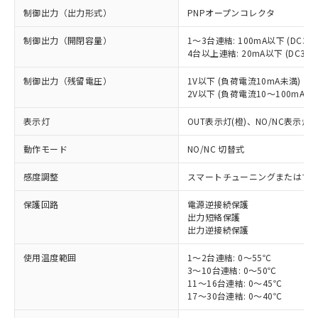
制御出力（出力形式）
PNPオープンコレクタ
制御出力（開閉容量）
1～3台連結: 100mA以下 (DC30
4台以上連結: 20mA以下 (DC30
制御出力（残留電圧）
1V以下 (負荷電流10mA未満)
2V以下 (負荷電流10～100mA)
表示灯
OUT表示灯(橙)、NO/NC表示灯(
動作モード
NO/NC 切替式
※1 対応状況
感度調整
スマートチューニングまたはマ
対応済み：EU RoHS指令（10物質）の
非含有に対応した製品が提供可能な商品で
保護回路
電源逆接続保護
す。
出力短絡保護
対応予定：EU RoHS指令（10物質）の非含
出力逆接続保護
ご利用条件
有に対応した製品に切り替える予定のある
使用温度範囲
1～2台連結: 0～55℃
商品です。
3～10台連結: 0～50℃
対応予定なし：EU RoHS指令（10物質）の
11～16台連結: 0～45℃
以下の条件をお読みいただき、同意のうえ
非含有に非対応の商品で、対応品を出す予
17～30台連結: 0～40℃
ご利用ください。
定はありません。