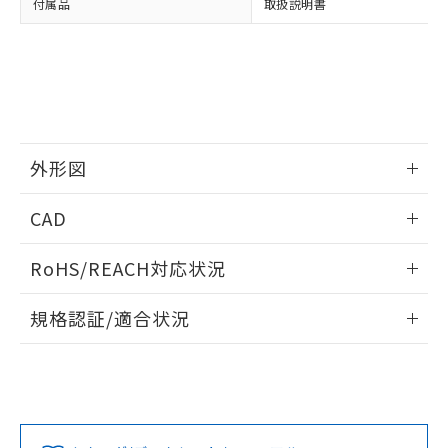
認ください)
事前の承諾なく第三者に漏洩または開
付属品
取扱説明書
準値以下であることを示します。
該第三者に通知します。また当社は、
示しないようお願いします。
部品在庫の切り替え状況などにより、予定
「10」：通常の使用状況下において有害物
販売先および販売に係わる関係者が違
マイパーツ機能（部品リスト作成サー
空
受注生産機種、また在庫状況の
月が前後することがあります。
質が外部に漏えいし、環境に深刻な影響を
法に輸出するおそれがある場合は、取
ビス）をご利用いただくには、I-Web
白
情報を公開していない機種
及ぼさない年数を意味します。
り引きをいたしません。
メンバーズにご登録されている必要が
「－」：未確認です。当社販売部門へお問
あります。
い合わせください。
お客様が当ウェブサイト上で当社にご
※3 非含有証明書ダウンロード
登録された部品リストについて、当社
外形図
および当社の共同利用者が、当社の製
下記の非含有証明書をダウンロードするこ
品・サービスに関するお客様との取
情報更新：2024/08/08
とができます。
合意する
キャンセル
引・商談に必要な範囲で利用すること
CAD
をご了承ください。
EU RoHS指令（10物質）の非含有証明書
外形図
ログイン/会員登録いただくと、CADデータをダウンロー
※当社の共同利用者とは、
"個人情報
RoHS/REACH対応状況
51物質の非含有証明書（当社基準）
ドすることができます。
の共同利用に関して"
の「1.共同利
※本証明書は発行日時点で非含有を証明す
用者の範囲」に記載されている法人を
情報更新：2026/7/29
るもので、過去に遡って非含有を証明する
規格認証/適合状況
指します。
ものではありません。
ログイン/会員登録
EU RoHS
注意事項・凡例
また、RoHS指令のフタル酸エステル類４
UL認証
CSA認証
CEマーキング
物質の対応では、対応完了までの期間は出
荷製品に未対応品が混在することから備考
No
No
Yes
対応状況
対応予定月
※1
※2
欄に対応日を記載しておりました。
ダウンロードデータをご利用いただく前に、以下を必ずお読
既に当社にて対応品への在庫切替を完了
みください。