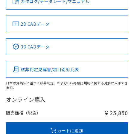
カタログ/データシート/マニュアル
対応済み
していることから、特段のことがない限
ソフトウェアの使用条件
り、2022年1月12日より割愛しておりま
LR型式承認
DNV型式承認
BV型式承認
KR型式承
す。
（イギリス
（ノルウェー
（フランス
（韓国
船舶規格）
船舶規格）
船舶規格）
船舶規格
中国 RoHS
注意事項・凡例
2D CADデータ
No
No
No
No
中国 RoHS表
※1 ※2
3D CADデータ
この製品の規格認証/適合状況ページへ
Pb
Hg
Cd
Cr(VI)
その他の認証はこちらのページからご検索ください
該非判定見解書/項目別対比表
X
O
O
O
日本の外為法に基づく該非判定、およびEAR再輸出規制に関する見解が入手でき
ます。
"対応済み"や非含有の記載がされた商品であっても、流通
在庫等で未対応品が混在する可能性があります。
オンライン購入
非含有品が必要な際は、弊社営業部門もしくは販売店へお
問い合わせください。
¥ 25,850
販売価格（税込）
この製品のRoHS/REACH対応状況ページへ
カートに追加