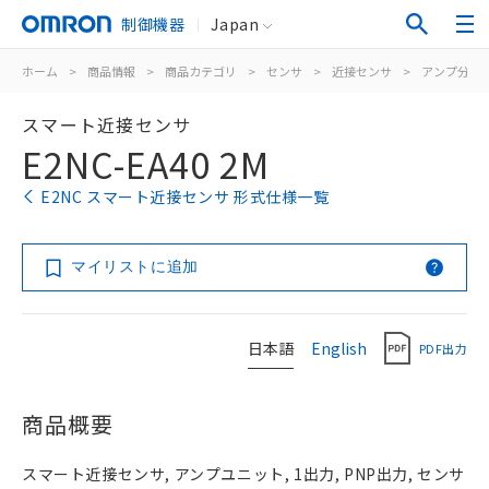
制御機器
Japan
ホーム
>
商品情報
>
商品カテゴリ
>
センサ
>
近接センサ
>
アンプ分離/
スマート近接センサ
E2NC-EA40 2M
E2NC スマート近接センサ 形式仕様一覧
マイリストに追加
日本語
English
PDF出力
商品概要
スマート近接センサ, アンプユニット, 1出力, PNP出力, センサ