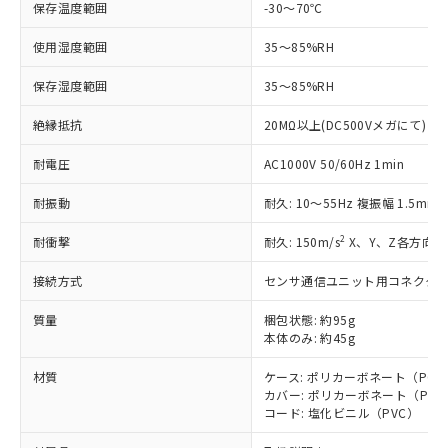
調査・確認中：EU RoHS指令（10物質）の
保存温度範囲
-30～70℃
本サービスは、当社制御機器事業取扱
※1 中国RoHS○×表
非含有の対応状況を調査中または確認中の
商品の当社在庫状況および標準価格
商品です。
使用湿度範囲
35～85%RH
(税抜)を提供させていただくもので
「○」：最大均質材料含有率が中国RoHSの
非該当品：ライセンス料など無形物で、有
す。
基準値以下であることを示します。
害物質有無と関係のない商品です。
保存湿度範囲
35～85%RH
当社制御機器事業取扱商品の中には、
「×」：最大均質材料含有率が中国RoHSの
仕入先様の事情により、非含有部品として
本サービスの対象外となる商品もある
基準値を超えていることを示します。
絶縁抵抗
20MΩ以上(DC500Vメガにて)
いたものが、含有品と判明した場合などや
当社は、これら貴社製品のうち、外国
ことをご了承ください。
「－」：未確認です。当社販売部門へお問
むを得ず変更することがあります。
為替および外国貿易法に定める商品
在庫状況および標準価格照会結果は、
耐電圧
AC1000V 50/60Hz 1min
い合わせください。
（以下｢規制貨物等」という）を輸出
記載している更新日時点での社内デー
*EU RoHS指令（10物質）：
または国外への提供する場合は、日本
記
タに基づき作成されるものであり、閲
説明
耐振動
耐久: 10～55Hz 複振幅 1.5mm
鉛(Pb) 1000ppm以下、 水銀(Hg) 1000ppm以下、 カド
*中国RoHS10物質の基準値 (GB/T26572)：
国政府の輸出許可(または役務取引許
号
覧された時点での実際の在庫および標
ミウム(Cd) 100ppm以下、
Pb(鉛) :1000ppm、 Hg(水銀) : 1000ppm、 Cd(カドミウ
可)を取得するなどの必要な手続きを
六価クロム(Cr(Ⅵ)) 1000ppm以下、ポリ臭化ビフェニル
ム) : 100ppm、
2
準価格とは異なる場合があることをご
耐衝撃
耐久: 150m/s
X、Y、Z各方向 3
類(PBB) 1000ppm以下、ポリ臭化ジフェニルエーテル類
Cr(Ⅵ)(六価クロム) : 1000ppm、 PBBs(ポリ臭化ビフェ
とります。
了承ください。
(PBDE) 1000ppm以下、フタル酸ビス(2-エチルヘキシ
○
一定数以上の在庫あり
ニル類) : 1000ppm、 PBDEs(ポリ臭化ジフェニルエーテ
当社は規制貨物を破棄する場合は、完
接続方式
センサ通信ユニット用コネクタコー
ル) (DEHP)(別名：DOP) 1000ppm以下、フタル酸ブチ
正式な納期状況および標準価格はお客
ル類) : 1000ppm、
ルベンジル（BBP） 1000ppm以下、フタル酸ジブチル
全に破砕するなど、違法に輸出されな
DBP(フタル酸ジブチル) : 1000ppm、 DIBP(フタル酸ジ
様のお取引先、またはお客様担当のオ
（DBP） 1000ppm以下、フタル酸ジイソブチル
イソブチル) : 1000ppm、 BBP(フタル酸ブチルベンジ
△
一定数には満たないが在庫あり
いよう必要な手段を講じます。
質量
梱包状態: 約95g
ムロン制御機器販売店・当社販売員に
(DIBP) 1000ppm以下
ル) : 1000ppm、
本体のみ: 約45g
当社は貴社製品を、核兵器、ミサイ
但し、RoHS指令で産業用監視および制御機器に対する
DEHP(フタル酸ビス(2-エチルヘキシル)) : 1000ppm
ご相談ください。
適用除外項目は除く。
ル、化学兵器、生物兵器またはその他
－
在庫なし(最新の在庫状況につ
オムロン制御機器販売店や当社販売拠
フタル酸エステル類の４物質については閾値を超える意
材質
ケース: ポリカーボネート（PC）
武器並びにこれらの製造装置等に一切
いては、お客様のお取引先、ま
図的な使用がないことを確認しています。
点は「
販売ネットワーク
」をご確認
カバー: ポリカーボネート（PC
※2 環境保護使用期限
使用いたしません。
たはお客様担当のオムロン制御
ください。
コード: 塩化ビニル（PVC）
当社は、貴社製品を第三者に販売する
機器販売店・当社販売員にご確
在庫状況および標準価格結果を当社の
※2 対応予定月
「ｅ」：有害物質（10物質）のすべてが基
場合は、上記1、2および3の内容を当