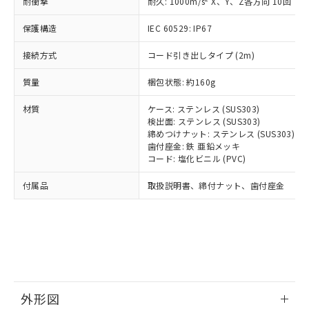
国政府の輸出許可(または役務取引許
耐衝撃
耐久: 1000m/s
X、Y、Z各方向 10回
号
覧された時点での実際の在庫および標
ミウム(Cd) 100ppm以下、
Pb(鉛) :1000ppm、 Hg(水銀) : 1000ppm、 Cd(カドミウ
可)を取得するなどの必要な手続きを
六価クロム(Cr(Ⅵ)) 1000ppm以下、ポリ臭化ビフェニル
ム) : 100ppm、
準価格とは異なる場合があることをご
類(PBB) 1000ppm以下、ポリ臭化ジフェニルエーテル類
Cr(Ⅵ)(六価クロム) : 1000ppm、 PBBs(ポリ臭化ビフェ
保護構造
とります。
IEC 60529: IP67
了承ください。
(PBDE) 1000ppm以下、フタル酸ビス(2-エチルヘキシ
○
一定数以上の在庫あり
ニル類) : 1000ppm、 PBDEs(ポリ臭化ジフェニルエーテ
当社は規制貨物を破棄する場合は、完
ル) (DEHP)(別名：DOP) 1000ppm以下、フタル酸ブチ
正式な納期状況および標準価格はお客
ル類) : 1000ppm、
接続方式
コード引き出しタイプ (2m)
ルベンジル（BBP） 1000ppm以下、フタル酸ジブチル
全に破砕するなど、違法に輸出されな
DBP(フタル酸ジブチル) : 1000ppm、 DIBP(フタル酸ジ
様のお取引先、またはお客様担当のオ
（DBP） 1000ppm以下、フタル酸ジイソブチル
イソブチル) : 1000ppm、 BBP(フタル酸ブチルベンジ
△
一定数には満たないが在庫あり
いよう必要な手段を講じます。
ムロン制御機器販売店・当社販売員に
(DIBP) 1000ppm以下
ル) : 1000ppm、
質量
梱包状態: 約160g
当社は貴社製品を、核兵器、ミサイ
但し、RoHS指令で産業用監視および制御機器に対する
DEHP(フタル酸ビス(2-エチルヘキシル)) : 1000ppm
ご相談ください。
適用除外項目は除く。
ル、化学兵器、生物兵器またはその他
－
在庫なし(最新の在庫状況につ
オムロン制御機器販売店や当社販売拠
フタル酸エステル類の４物質については閾値を超える意
材質
ケース: ステンレス (SUS303)
武器並びにこれらの製造装置等に一切
いては、お客様のお取引先、ま
図的な使用がないことを確認しています。
点は「
販売ネットワーク
」をご確認
検出面: ステンレス (SUS303)
※2 環境保護使用期限
使用いたしません。
たはお客様担当のオムロン制御
ください。
締めつけナット: ステンレス (SUS303)
当社は、貴社製品を第三者に販売する
機器販売店・当社販売員にご確
歯付座金: 鉄 亜鉛メッキ
在庫状況および標準価格結果を当社の
※2 対応予定月
「ｅ」：有害物質（10物質）のすべてが基
場合は、上記1、2および3の内容を当
コード: 塩化ビニル (PVC)
認ください)
事前の承諾なく第三者に漏洩または開
準値以下であることを示します。
該第三者に通知します。また当社は、
示しないようお願いします。
付属品
部品在庫の切り替え状況などにより、予定
「10」：通常の使用状況下において有害物
取扱説明書、締付ナット、歯付座金
販売先および販売に係わる関係者が違
マイパーツ機能（部品リスト作成サー
空
受注生産機種、また在庫状況の
月が前後することがあります。
質が外部に漏えいし、環境に深刻な影響を
法に輸出するおそれがある場合は、取
ビス）をご利用いただくには、I-Web
白
情報を公開していない機種
及ぼさない年数を意味します。
り引きをいたしません。
メンバーズにご登録されている必要が
「－」：未確認です。当社販売部門へお問
あります。
い合わせください。
お客様が当ウェブサイト上で当社にご
※3 非含有証明書ダウンロード
登録された部品リストについて、当社
および当社の共同利用者が、当社の製
下記の非含有証明書をダウンロードするこ
品・サービスに関するお客様との取
外形図
とができます。
合意する
キャンセル
引・商談に必要な範囲で利用すること