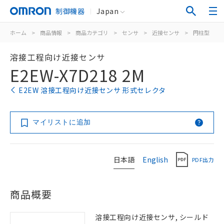
制御機器
Japan
ホーム
>
商品情報
>
商品カテゴリ
>
センサ
>
近接センサ
>
円柱型
>
溶接工程向け近接センサ
E2EW-X7D218 2M
E2EW 溶接工程向け近接センサ 形式セレクタ
マイリストに追加
日本語
English
PDF出力
商品概要
溶接工程向け近接センサ, シールド