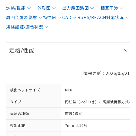
定格/性能
外形図
出力段回路図
相互干渉
周囲金属の影響
特性図
CAD
RoHS/REACH対応状況
規格認証/適合状況
定格/性能
情報更新：2026/05/21
検出ヘッドサイズ
M18
タイプ
円柱型（ネジつき）、高周波発振方式、
電源の種類
直流2線式
検出距離
7mm ±10%