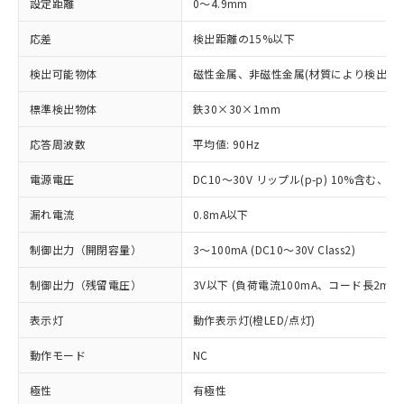
設定距離
0～4.9mm
応差
検出距離の15%以下
検出可能物体
磁性金属、非磁性金属(材質により検出距
標準検出物体
鉄30×30×1mm
応答周波数
平均値: 90Hz
電源電圧
DC10～30V リップル(p-p) 10%含む、Cla
漏れ電流
0.8mA以下
制御出力（開閉容量）
3～100mA (DC10～30V Class2)
制御出力（残留電圧）
3V以下 (負荷電流100mA、コード長2m時
表示灯
動作表示灯(橙LED/点灯)
動作モード
NC
極性
有極性