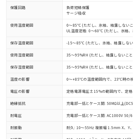
※1 対応状況
保護回路
負荷短絡保護
サージ吸収
対応済み：EU RoHS指令（10物質）の
非含有に対応した製品が提供可能な商品で
使用温度範囲
0～85℃ (ただし、氷結、結露しないこと)
す。
UL温度定格: 0～60℃ (ただし、氷結、結
対応予定：EU RoHS指令（10物質）の非含
ご利用条件
有に対応した製品に切り替える予定のある
保存温度範囲
-15～85℃ (ただし、氷結、結露しないこ
商品です。
対応予定なし：EU RoHS指令（10物質）の
使用湿度範囲
35～95%RH (ただし、結露しないこと)
以下の条件をお読みいただき、同意のうえ
非含有に非対応の商品で、対応品を出す予
ご利用ください。
定はありません。
保存湿度範囲
35～95%RH (ただし、結露しないこと)
調査・確認中：EU RoHS指令（10物質）の
本サービスは、当社制御機器事業取扱
※1 中国RoHS○×表
非含有の対応状況を調査中または確認中の
温度の影響
0～+85℃の温度範囲内で、23℃時の検出
商品の当社在庫状況および標準価格
商品です。
(税抜)を提供させていただくもので
「○」：最大均質材料含有率が中国RoHSの
電圧の影響
定格電源電圧±15%の範囲内で、定格電源
非該当品：ライセンス料など無形物で、有
す。
基準値以下であることを示します。
害物質有無と関係のない商品です。
当社制御機器事業取扱商品の中には、
絶縁抵抗
充電部一括とケース間: 50MΩ以上(DC500
「×」：最大均質材料含有率が中国RoHSの
仕入先様の事情により、非含有部品として
本サービスの対象外となる商品もある
基準値を超えていることを示します。
いたものが、含有品と判明した場合などや
当社は、これら貴社製品のうち、外国
ことをご了承ください。
耐電圧
充電部一括とケース間: AC1000V 50/60Hz
「－」：未確認です。当社販売部門へお問
むを得ず変更することがあります。
為替および外国貿易法に定める商品
在庫状況および標準価格照会結果は、
い合わせください。
（以下｢規制貨物等」という）を輸出
耐振動
記載している更新日時点での社内デー
耐久: 10～55Hz 複振幅 1.5mm X、Y、Z
*EU RoHS指令（10物質）：
または国外への提供する場合は、日本
記
タに基づき作成されるものであり、閲
説明
鉛(Pb) 1000ppm以下、 水銀(Hg) 1000ppm以下、 カド
*中国RoHS10物質の基準値 (GB/T26572)：
2