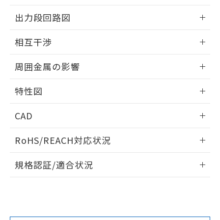
をご了承ください。
情報更新：2026/05/21
出力段回路図
EU RoHS指令（10物質）の非含有証明書
※当社の共同利用者とは、
"個人情報
51物質の非含有証明書（当社基準）
の共同利用に関して"
の「1.共同利
外形図
情報更新：2026/05/21
※本証明書は発行日時点で非含有を証明す
相互干渉
用者の範囲」に記載されている法人を
るもので、過去に遡って非含有を証明する
指します。
出力段回路図
ものではありません。
情報更新：2026/05/21
周囲金属の影響
また、RoHS指令のフタル酸エステル類４
物質の対応では、対応完了までの期間は出
相互干渉
情報更新：2026/05/21
荷製品に未対応品が混在することから備考
特性図
欄に対応日を記載しておりました。
周囲金属の影響
情報更新：2026/05/21
既に当社にて対応品への在庫切替を完了
CAD
していることから、特段のことがない限
り、2022年1月12日より割愛しておりま
検出物体の大きさと材質による影響
ログイン/会員登録いただくと、CADデータをダウンロー
RoHS/REACH対応状況
す。
ドすることができます。
情報更新：2026/7/29
A: 65mm以上、B: 60mm以上
規格認証/適合状況
ログイン/会員登録
EU RoHS
注意事項・凡例
UL認証
CSA認証
CEマーキング
鉄材
L: 0mm以上、φd: 18mm以上、D: 0mm以上、m: 28mm以
Yes
Yes
Yes
対応状況
対応予定月
※1
※2
上、n: 60mm以上
ダウンロードデータをご利用いただく前に、以下を必ずお読
タイムチャート