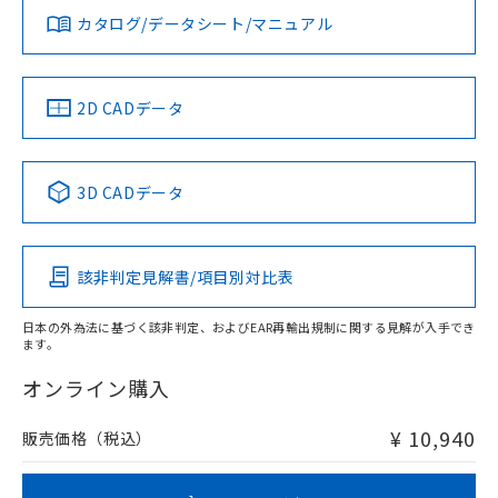
アルミ材
みください。
カタログ/データシート/マニュアル
対応済み
L: 12mm以上、φd: 80mm以上、D: 12mm以上、m: 28mm
ソフトウェアの使用条件
以上、n: 80mm以上
LR型式承認
DNV型式承認
BV型式承認
KR型式承
（イギリス
（ノルウェー
（フランス
（韓国
金属埋め込み
船舶規格）
船舶規格）
船舶規格）
船舶規格
中国 RoHS
注意事項・凡例
2D CADデータ
No
No
No
No
中国 RoHS表
※1 ※2
検出領域
3D CADデータ
この製品の規格認証/適合状況ページへ
Pb
Hg
Cd
Cr(VI)
その他の認証はこちらのページからご検索ください
鉄材
l: 0mm以上、φd: 18mm以上、D: 0mm以上、m: 28mm以
該非判定見解書/項目別対比表
X
O
O
O
上、n: 60mm以上
アルミ材
日本の外為法に基づく該非判定、およびEAR再輸出規制に関する見解が入手でき
l: 12mm以上、φd: 80mm以上、D: 12mm以上、m: 28mm
ます。
"対応済み"や非含有の記載がされた商品であっても、流通
以上、n: 80mm以上
在庫等で未対応品が混在する可能性があります。
オンライン購入
非含有品が必要な際は、弊社営業部門もしくは販売店へお
問い合わせください。
¥ 10,940
販売価格（税込）
この製品のRoHS/REACH対応状況ページへ