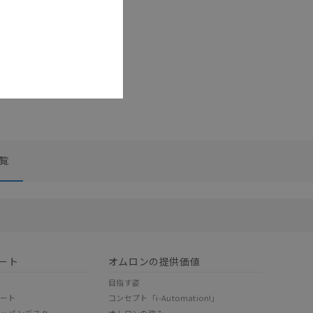
覧
リセット
ート
オムロンの提供価値
目指す姿
ポート
コンセプト「i-Automation!」