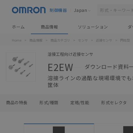
制御機器
Japan
ホーム
商品情報
ソリューション
ダ
Home
>
商品情報
>
商品カテゴリ
>
センサ
>
近接センサ
>
円柱型
溶接工程向け近接センサ
E2EW
ダウンロード資料
溶接ラインの過酷な現場環境でも
筐体
商品の特長
形式/種類
定格/性能
形式セレクタ