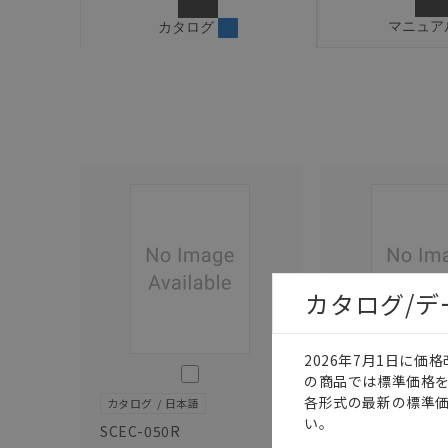
マニュア
カタログ
カタログ/
2026年7月1日に
このカタログを選択
の商品では標準価格
各形式の最新の標準
カタログ
日本語
カタログ
日本語
い。
SCEC-050R
SCEC-053D