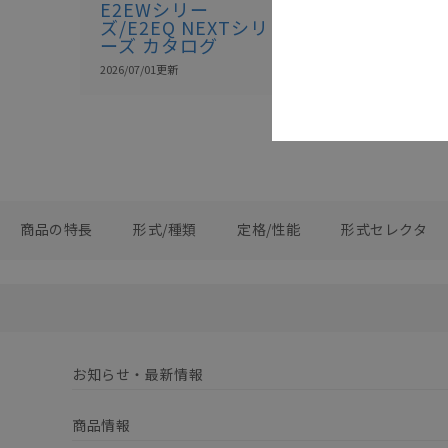
E2EWシリー
E2E
ズ/E2EQ NEXTシリ
NEXT/E2EW
ーズ カタログ
カタログ
2026/07/01
更新
2026/07/01
更新
商品の特長
形式/種類
定格/性能
形式セレクタ
お知らせ・最新情報
商品情報