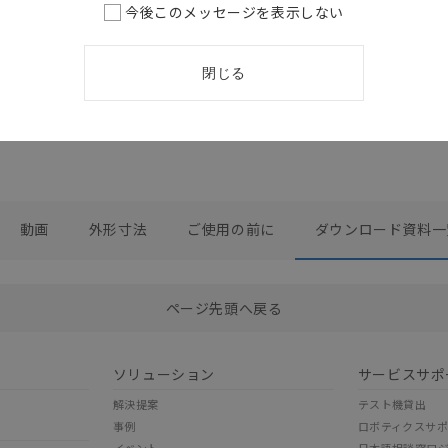
IO-Linkシリーズ カ
今後このメッセージを表示しない
/E2ER/E2NC
タログ
2026/02/02
更新
閉じる
動画
外形寸法
ご使用の前に
ダウンロード資料一
選択したファイルを一括ダウンロード
0
選択可能容量：
0.0
MB /
100
MB
ページ先頭へ戻る
ソリューション
サービスサポ
解決提案
テスト機貸出
事例
ロボティクスサ